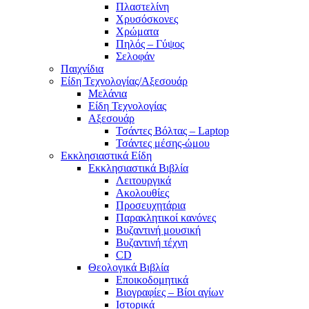
Πλαστελίνη
Χρυσόσκονες
Χρώματα
Πηλός – Γύψος
Σελοφάν
Παιχνίδια
Είδη Τεχνολογίας/Αξεσουάρ
Μελάνια
Είδη Τεχνολογίας
Αξεσουάρ
Τσάντες Βόλτας – Laptop
Τσάντες μέσης-ώμου
Εκκλησιαστικά Είδη
Εκκλησιαστικά Βιβλία
Λειτουργικά
Ακολουθίες
Προσευχητάρια
Παρακλητικοί κανόνες
Βυζαντινή μουσική
Βυζαντινή τέχνη
CD
Θεολογικά Βιβλία
Εποικοδομητικά
Βιογραφίες – Βίοι αγίων
Ιστορικά