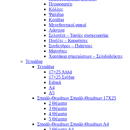
Περφορατέρ
Κόλλες
Ψαλίδια
Κοπίδια
Μεγεθυντικοί φακοί
Λάστιχα
Σελοτέιπ – Ταινίες συσκευασίας
Πινέζες – Καρφίτσες
Συνδετήρες – Πιάστρες
Μαγνήτες
Χαρτάκια σημειώσεων – Σελιδοδείκτες
Τετράδια
Τετράδια
17×25 Απλά
17×25 Σχέδια
Ειδικά
Α4
Α5
Σπιράλ-Θεμάτων Σπιράλ-Θεμάτων 17Χ25
2 Θέματα
3 Θέματα
4 Θέματα
5 Θέματα
Σπιράλ-Θεμάτων Σπιράλ-Θεμάτων Α4
2 Θέματα A4