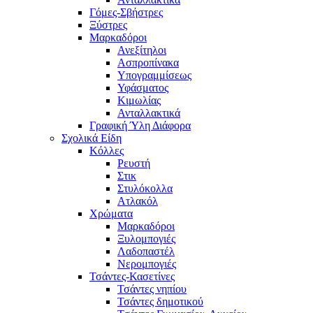
Γόμες-Σβήστρες
Ξύστρες
Μαρκαδόροι
Ανεξίτηλοι
Ασπροπίνακα
Υπογραμμίσεως
Υφάσματος
Κιμωλίας
Ανταλλακτικά
Γραφική Ύλη Διάφορα
Σχολικά Είδη
Κόλλες
Ρευστή
Στικ
Στυλόκολλα
Ατλακόλ
Χρώματα
Μαρκαδόροι
Ξυλομπογιές
Λαδοπαστέλ
Νερομπογιές
Τσάντες-Κασετίνες
Τσάντες νηπίου
Τσάντες δημοτικού