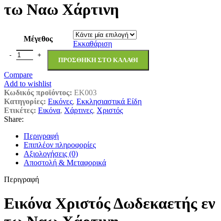
τω Ναω Χάρτινη
Μέγεθος
Εκκαθάριση
ΠΡΟΣΘΉΚΗ ΣΤΟ ΚΑΛΆΘΙ
Compare
Add to wishlist
Κωδικός προϊόντος:
EK003
Κατηγορίες:
Εικόνες
,
Εκκλησιαστικά Είδη
Ετικέτες:
Εικόνα
,
Χάρτινες
,
Χριστός
Share:
Περιγραφή
Επιπλέον πληροφορίες
Αξιολογήσεις (0)
Αποστολή & Μεταφορικά
Περιγραφή
Εικόνα Χριστός Δωδεκαετής εν