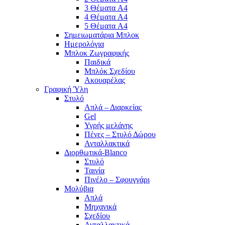
3 Θέματα A4
4 Θέματα A4
5 Θέματα A4
Σημειωματάρια Μπλοκ
Ημερολόγια
Μπλοκ Ζωγραφικής
Παιδικά
Μπλόκ Σχεδίου
Ακουαρέλας
Γραφική Ύλη
Στυλό
Απλά – Διαρκείας
Gel
Υγρής μελάνης
Πένες – Στυλό Δώρου
Ανταλλακτικά
Διορθωτικά-Blanco
Στυλό
Ταινία
Πινέλο – Σφουγγάρι
Μολύβια
Απλά
Μηχανικά
Σχεδίου
Ανταλλακτικά