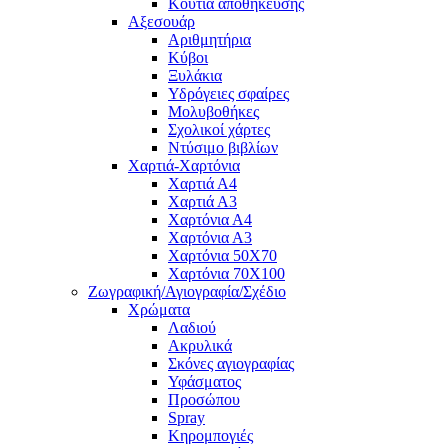
Κουτιά αποθήκευσης
Αξεσουάρ
Αριθμητήρια
Κύβοι
Ξυλάκια
Υδρόγειες σφαίρες
Μολυβοθήκες
Σχολικοί χάρτες
Ντύσιμο βιβλίων
Χαρτιά-Χαρτόνια
Χαρτιά Α4
Χαρτιά Α3
Χαρτόνια Α4
Χαρτόνια Α3
Χαρτόνια 50Χ70
Χαρτόνια 70Χ100
Ζωγραφική/Αγιογραφία/Σχέδιο
Χρώματα
Λαδιού
Ακρυλικά
Σκόνες αγιογραφίας
Υφάσματος
Προσώπου
Spray
Κηρομπογιές