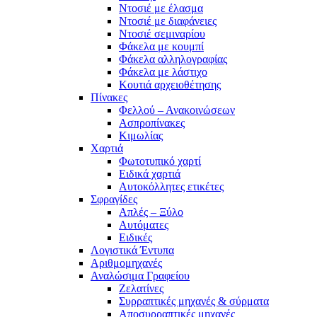
Ντοσιέ με έλασμα
Ντοσιέ με διαφάνειες
Ντοσιέ σεμιναρίου
Φάκελα με κουμπί
Φάκελα αλληλογραφίας
Φάκελα με λάστιχο
Κουτιά αρχειοθέτησης
Πίνακες
Φελλού – Ανακοινώσεων
Ασπροπίνακες
Κιμωλίας
Χαρτιά
Φωτοτυπικό χαρτί
Ειδικά χαρτιά
Αυτοκόλλητες ετικέτες
Σφραγίδες
Απλές – Ξύλο
Αυτόματες
Ειδικές
Λογιστικά Έντυπα
Αριθμομηχανές
Αναλώσιμα Γραφείου
Ζελατίνες
Συρραπτικές μηχανές & σύρματα
Αποσυρραπτικές μηχανές