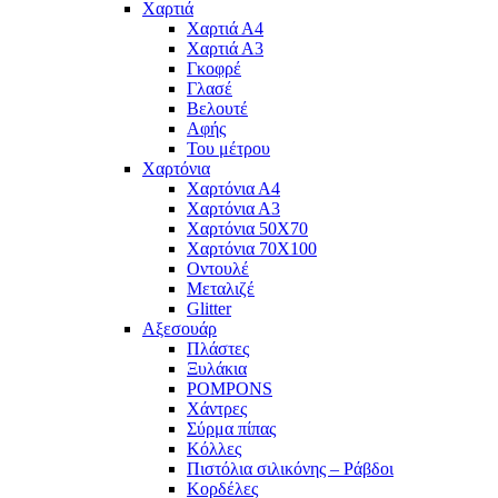
Χαρτιά
Χαρτιά Α4
Χαρτιά Α3
Γκοφρέ
Γλασέ
Βελουτέ
Αφής
Του μέτρου
Χαρτόνια
Χαρτόνια Α4
Χαρτόνια Α3
Χαρτόνια 50Χ70
Χαρτόνια 70Χ100
Οντουλέ
Μεταλιζέ
Glitter
Αξεσουάρ
Πλάστες
Ξυλάκια
POMPONS
Χάντρες
Σύρμα πίπας
Κόλλες
Πιστόλια σιλικόνης – Ράβδοι
Κορδέλες