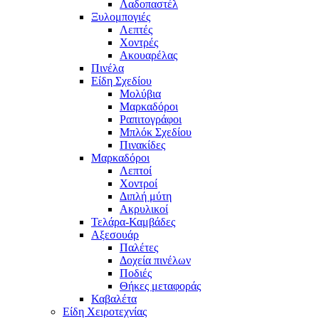
Λαδοπαστέλ
Ξυλομπογιές
Λεπτές
Χοντρές
Ακουαρέλας
Πινέλα
Είδη Σχεδίου
Μολύβια
Μαρκαδόροι
Ραπιτογράφοι
Μπλόκ Σχεδίου
Πινακίδες
Μαρκαδόροι
Λεπτοί
Χοντροί
Διπλή μύτη
Ακρυλικοί
Τελάρα-Καμβάδες
Αξεσουάρ
Παλέτες
Δοχεία πινέλων
Ποδιές
Θήκες μεταφοράς
Καβαλέτα
Είδη Χειροτεχνίας