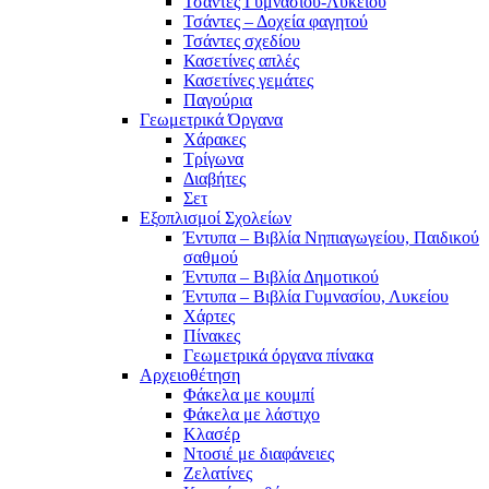
Τσάντες Γυμνασίου-Λυκείου
Τσάντες – Δοχεία φαγητού
Τσάντες σχεδίου
Κασετίνες απλές
Κασετίνες γεμάτες
Παγούρια
Γεωμετρικά Όργανα
Χάρακες
Τρίγωνα
Διαβήτες
Σετ
Εξοπλισμοί Σχολείων
Έντυπα – Βιβλία Νηπιαγωγείου, Παιδικού
σαθμού
Έντυπα – Βιβλία Δημοτικού
Έντυπα – Βιβλία Γυμνασίου, Λυκείου
Χάρτες
Πίνακες
Γεωμετρικά όργανα πίνακα
Αρχειοθέτηση
Φάκελα με κουμπί
Φάκελα με λάστιχο
Κλασέρ
Ντοσιέ με διαφάνειες
Ζελατίνες