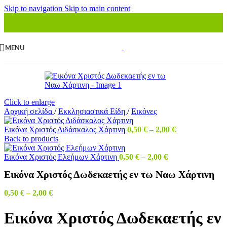
Skip to navigation
Skip to main content
MENU
Click to enlarge
Αρχική σελίδα
/
Εκκλησιαστικά Είδη
/
Εικόνες
Εικόνα Χριστός Διδάσκαλος Χάρτινη
0,50
€
–
2,00
€
Back to products
Εικόνα Χριστός Ελεήμων Χάρτινη
0,50
€
–
2,00
€
Εικόνα Χριστός Δωδεκαετής εν τω Ναω Χάρτινη
0,50
€
–
2,00
€
Εικόνα Χριστός Δωδεκαετής εν