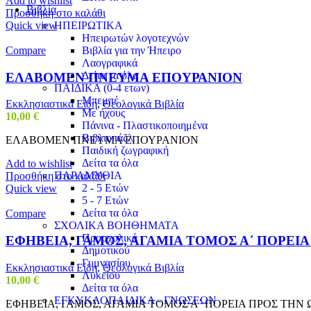
Add to wishlist
Βιβλία
Προσθήκη στο καλάθι
Quick view
ΗΠΕΙΡΩΤΙΚΑ
Ηπειρωτών λογοτεχνών
Compare
Βιβλία για την Ήπειρο
Λαογραφικά
Δείτα τα όλα
ΕΛΑΒΟΜΕΝ ΠΝΕΥΜΑ ΕΠΟΥΡΑΝΙΟΝ
ΠΑΙΔΙΚΑ (0-4 ετων)
Μπεμπέ
Εκκλησιαστικά Είδη
,
Θεολογικά Βιβλία
Με ήχους
10,00
€
Πάνινα - Πλαστικοποιημένα
Βιβλιοπάζλ
ΕΛΑΒΟΜΕΝ ΠΝΕΥΜΑ ΕΠΟΥΡΑΝΙΟΝ
Παιδική ζωγραφική
Δείτα τα όλα
Add to wishlist
ΠΑΡΑΜΥΘΙΑ
Προσθήκη στο καλάθι
2 - 5 Ετών
Quick view
5 - 7 Ετών
Δείτα τα όλα
Compare
ΣΧΟΛΙΚΑ ΒΟΗΘΗΜΑΤΑ
Προσχολικά
ΕΦΗΒΕΙΑ, ΓΑΜΟΣ, ΑΓΑΜΙΑ ΤΟΜΟΣ Α΄ ΠΟΡΕΙΑ
Δημοτικού
Γυμνασίου
Εκκλησιαστικά Είδη
,
Θεολογικά Βιβλία
Λυκείου
10,00
€
Δείτα τα όλα
ΕΓΚΥΚΛΟΠΑΙΔΙΚΑ - ΓΝΩΣΕΩΝ
ΕΦΗΒΕΙΑ, ΓΑΜΟΣ, ΑΓΑΜΙΑ ΤΟΜΟΣ Α΄ ΠΟΡΕΙΑ ΠΡΟΣ ΤΗΝ