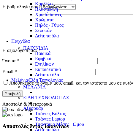
Κορδέλες
Η βαθμολογία σας
*
Πλαστελίνη
Χρυσόσκονες
Χρώματα
Πηλός - Γύψος
Σελοφάν
Δείτε τα όλα
Παιχνίδια
ΠΑΙΧΝΙΔΙΑ
Η αξιολόγησή σας
*
Παιδικά
Εφηβικά
Όνομα
*
Ενηλίκων
Εκπαιδευτικά
Email
*
Δείτα τα όλα
Μελάνια/Είδη Τεχνολογίας
Αποθήκευσε το όνομά μου, email, και τον ιστότοπο μου σε αυτό
ΜΕΛΑΝΙΑ
ΕΙΔΗ ΤΕΧΝΟΛΟΓΙΑΣ
Αποστολή & Μεταφορικά
Αξεσουάρ
Τσάντες Βόλτας
Τσάντες Laptop
Τσαντάκια Μέσης - Ωμου
Αποστολές εντός Ιωαννίνων
Δείτε τα όλα