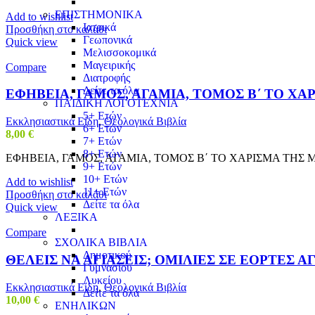
ΕΠΙΣΤΗΜΟΝΙΚΑ
Add to wishlist
Ιατρικά
Προσθήκη στο καλάθι
Γεωπονικά
Quick view
Μελισσοκομικά
Μαγειρικής
Compare
Διατροφής
Δείτε τα όλα
ΕΦΗΒΕΙΑ, ΓΑΜΟΣ, ΑΓΑΜΙΑ, ΤΟΜΟΣ Β΄ ΤΟ Χ
ΠΑΙΔΙΚΗ ΛΟΓΟΤΕΧΝΙΑ
5+ Ετών
Εκκλησιαστικά Είδη
,
Θεολογικά Βιβλία
6+ Ετών
8,00
€
7+ Ετών
8+ Ετών
ΕΦΗΒΕΙΑ, ΓΑΜΟΣ, ΑΓΑΜΙΑ, ΤΟΜΟΣ Β΄ ΤΟ ΧΑΡΙΣΜΑ ΤΗΣ
9+ Ετών
10+ Ετών
Add to wishlist
11+ Ετών
Προσθήκη στο καλάθι
Δείτε τα όλα
Quick view
ΛΕΞΙΚΑ
Compare
ΣΧΟΛΙΚΑ ΒΙΒΛΙΑ
Δημοτικού
ΘΕΛΕΙΣ ΝΑ ΑΓΙΑΣΕΙΣ; ΟΜΙΛΙΕΣ ΣΕ ΕΟΡΤΕΣ Α
Γυμνασίου
Λυκείου
Εκκλησιαστικά Είδη
,
Θεολογικά Βιβλία
Δείτε τα όλα
10,00
€
ΕΝΗΛΙΚΩΝ