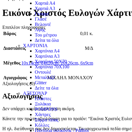
Χαρτιά Α4
Χαρτιά Α3
Εικόνα Χριστός Ευλογών Χάρτι
Γκοφρέ
Γλασέ
Βελουτέ
Επιπλέον πληροφορίες
Αφής
Βάρος
0,01 κ.
Του μέτρου
Δείτα τα όλα
ΧΑΡΤΟΝΙΑ
Διαστάσεις
Μ/Δ
Χαρτόνια Α4
Χαρτόνια Α3
Χαρτόνια 50Χ70
Μέγεθος
10x14cm
,
14x20cm
,
20x26cm
,
6x9cm
Χαρτόνια 70Χ100
Οντουλέ
Μεταλλιζέ
Αγιογράφος
ΜΙΧΑΗΛ ΜΟΝΑΧΟΥ
Glitter
Αξιολογήσεις (0)
Δείτε τα όλα
ΑΞΕΣΟΥΑΡ
Αξιολογήσεις
Πλάστες
Ξυλάκια
Δεν υπάρχει καμία αξιολόγηση ακόμη.
POMPONS
Χάντρες
Κάνετε την πρώτη αξιολόγηση για το προϊόν: “Εικόνα Χριστός Ευλ
Σύρμα πίπας
Κόλλες
Η ηλ. διεύθυνση σας δεν δημοσιεύεται.
Τα υποχρεωτικά πεδία σημε
Πιστόλια σιλικόνης - Ράβδοι