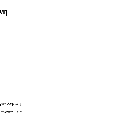
νη
ογών Χάρτινη”
ιώνονται με
*