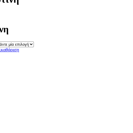
νη
κκαθάριση