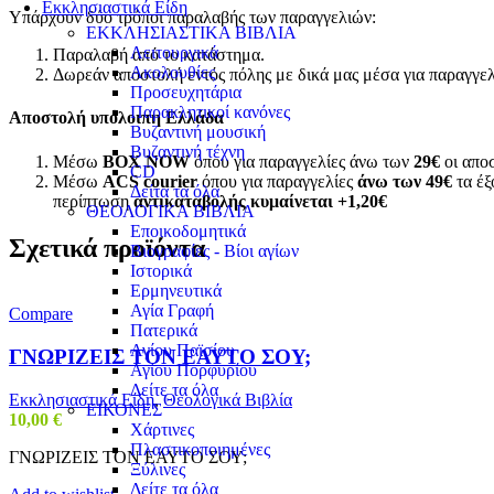
Εκκλησιαστικά Είδη
Υπάρχουν δύο τρόποι παραλαβής των παραγγελιών:
ΕΚΚΛΗΣΙΑΣΤΙΚΑ ΒΙΒΛΙΑ
Λειτουργικά
Παραλαβή από το κατάστημα.
Ακολουθίες
Δωρεάν αποστολή εντός πόλης με δικά μας μέσα για παραγγε
Προσευχητάρια
Παρακλητικοί κανόνες
Αποστολή υπόλοιπη Ελλάδα
Βυζαντινή μουσική
Βυζαντινή τέχνη
Μέσω
BOX NOW
όπου για παραγγελίες άνω των
29€
οι αποσ
CD
Μέσω
ACS courier
όπου για παραγγελίες
άνω των 49€
τα έξ
Δείτα τα όλα
περίπτωση
αντικαταβολής κυμαίνεται +1,20€
ΘΕΟΛΟΓΙΚΑ ΒΙΒΛΙΑ
Εποικοδομητικά
Σχετικά προϊόντα
Βιογραφίες - Βίοι αγίων
Ιστορικά
Ερμηνευτικά
Αγία Γραφή
Compare
Πατερικά
Αγίου Παϊσίου
ΓΝΩΡΙΖΕΙΣ ΤΟΝ ΕΑΥΤΟ ΣΟΥ;
Αγίου Πορφυρίου
Δείτε τα όλα
Εκκλησιαστικά Είδη
,
Θεολογικά Βιβλία
ΕΙΚΟΝΕΣ
10,00
€
Χάρτινες
Πλαστικοποιημένες
ΓΝΩΡΙΖΕΙΣ ΤΟΝ ΕΑΥΤΟ ΣΟΥ;
Ξύλινες
Δείτε τα όλα