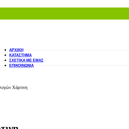
ΑΡΧΙΚΉ
ΚΑΤΆΣΤΗΜΑ
ΣΧΕΤΙΚΆ ΜΕ ΕΜΆΣ
ΕΠΙΚΟΙΝΩΝΊΑ
λογών Χάρτινη
τινη