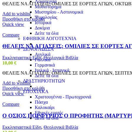
Λογοτεχνία
ΘΕΛΕΙΣ ΝΑ ΑΓΙΑΣΕΙΣ; ΟΜΙΛΙΕΣ ΣΕ ΕΟΡΤΕΣ ΑΓΙΩΝ, ΟΚΤΩΒ
Μυθιστόρημα
Μυστηρίου - Αστυνομικά
Add to wishlist
Ψυχολογίας
Προσθήκη στο καλάθι
Ιστορικά
Quick view
Δοκίμια
Δείτε τα όλα
Compare
ΕΦΗΒΙΚΗ ΛΟΓΟΤΕΧΝΙΑ
ΘΕΛΕΙΣ ΝΑ ΑΓΙΑΣΕΙΣ; ΟΜΙΛΙΕΣ ΣΕ ΕΟΡΤΕΣ Α
ΞΕΝΟΓΛΩΣΣΑ
Αγγλικά
Εκκλησιαστικά Είδη
,
Θεολογικά Βιβλία
Γαλλικά
10,00
€
Γερμανικά
Ιταλικά - Ισπανικά
ΘΕΛΕΙΣ ΝΑ ΑΓΙΑΣΕΙΣ; ΟΜΙΛΙΕΣ ΣΕ ΕΟΡΤΕΣ ΑΓΙΩΝ, ΣΕΠΤ
Δείτε τα όλα
ΔΡΑΣΤΗΡΙΟΤΗΤΩΝ
Add to wishlist
Προσθήκη στο καλάθι
ΕΠΟΧΙΑΚΑ
Quick view
Χριστουγέννα - Πρωτοχρονιά
Πάσχα
Compare
Καλοκαίρι
Εθνικές εορτές
Ο ΟΣΙΟΣ ΠΟΡΦΥΡΙΟΣ Ο ΠΡΟΦΗΤΗΣ (ΜΑΡΤΥΡΙ
Δείτε τα όλα
Εκκλησιαστικά Είδη
,
Θεολογικά Βιβλία