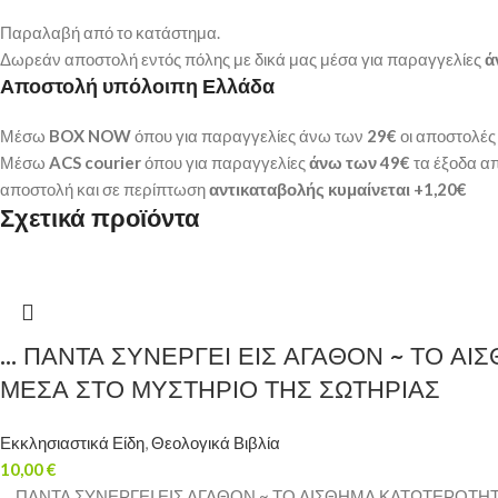
Παραλαβή από το κατάστημα.
Δωρεάν αποστολή εντός πόλης με δικά μας μέσα για παραγγελίες
ά
Αποστολή υπόλοιπη Ελλάδα
Μέσω
BOX NOW
όπου για παραγγελίες άνω των
29€
οι αποστολές 
Μέσω
ACS courier
όπου για παραγγελίες
άνω των 49€
τα έξοδα απ
αποστολή και σε περίπτωση
αντικαταβολής κυμαίνεται +1,20€
Σχετικά προϊόντα
… ΠΑΝΤΑ ΣΥΝΕΡΓΕΙ ΕΙΣ ΑΓΑΘΟΝ ~ ΤΟ Α
ΜΕΣΑ ΣΤΟ ΜΥΣΤΗΡΙΟ ΤΗΣ ΣΩΤΗΡΙΑΣ
Εκκλησιαστικά Είδη
,
Θεολογικά Βιβλία
10,00
€
… ΠΑΝΤΑ ΣΥΝΕΡΓΕΙ ΕΙΣ ΑΓΑΘΟΝ ~ ΤΟ ΑΙΣΘΗΜΑ ΚΑΤΩΤΕΡΟΤΗ