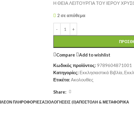
Η ΘΕΙΑ ΛΕΙΤΟΥΡΓΙΑ ΤΟΥ ΙΕΡΟΥ ΧΡ
2 σε απόθεμα
ΠΡΟΣΘΉ
Compare
Add to wishlist
Κωδικός προϊόντος:
9789604871001
Κατηγορίες:
Εκκλησιαστικά Βιβλία
,
Εκκλ
Ετικέτα:
Ακολουθίες
Share:
ΠΛΈΟΝ ΠΛΗΡΟΦΟΡΊΕΣ
ΑΞΙΟΛΟΓΉΣΕΙΣ (0)
ΑΠΟΣΤΟΛΉ & ΜΕΤΑΦΟΡΙΚΆ