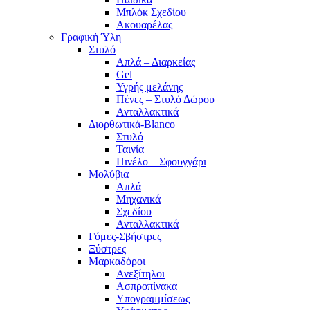
Μπλόκ Σχεδίου
Ακουαρέλας
Γραφική Ύλη
Στυλό
Απλά – Διαρκείας
Gel
Υγρής μελάνης
Πένες – Στυλό Δώρου
Ανταλλακτικά
Διορθωτικά-Blanco
Στυλό
Ταινία
Πινέλο – Σφουγγάρι
Μολύβια
Απλά
Μηχανικά
Σχεδίου
Ανταλλακτικά
Γόμες-Σβήστρες
Ξύστρες
Μαρκαδόροι
Ανεξίτηλοι
Ασπροπίνακα
Υπογραμμίσεως