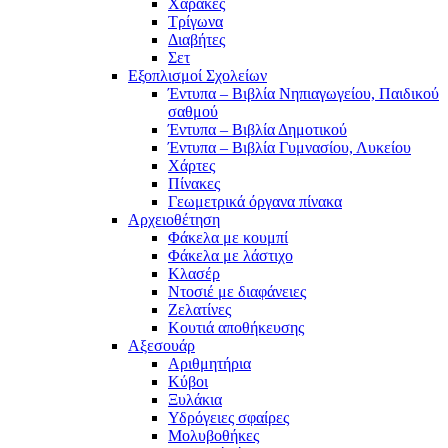
Χάρακες
Τρίγωνα
Διαβήτες
Σετ
Εξοπλισμοί Σχολείων
Έντυπα – Βιβλία Νηπιαγωγείου, Παιδικού
σαθμού
Έντυπα – Βιβλία Δημοτικού
Έντυπα – Βιβλία Γυμνασίου, Λυκείου
Χάρτες
Πίνακες
Γεωμετρικά όργανα πίνακα
Αρχειοθέτηση
Φάκελα με κουμπί
Φάκελα με λάστιχο
Κλασέρ
Ντοσιέ με διαφάνειες
Ζελατίνες
Κουτιά αποθήκευσης
Αξεσουάρ
Αριθμητήρια
Κύβοι
Ξυλάκια
Υδρόγειες σφαίρες
Μολυβοθήκες