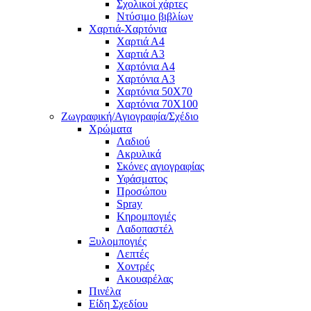
Σχολικοί χάρτες
Ντύσιμο βιβλίων
Χαρτιά-Χαρτόνια
Χαρτιά Α4
Χαρτιά Α3
Χαρτόνια Α4
Χαρτόνια Α3
Χαρτόνια 50Χ70
Χαρτόνια 70Χ100
Ζωγραφική/Αγιογραφία/Σχέδιο
Χρώματα
Λαδιού
Ακρυλικά
Σκόνες αγιογραφίας
Υφάσματος
Προσώπου
Spray
Κηρομπογιές
Λαδοπαστέλ
Ξυλομπογιές
Λεπτές
Χοντρές
Ακουαρέλας
Πινέλα
Είδη Σχεδίου