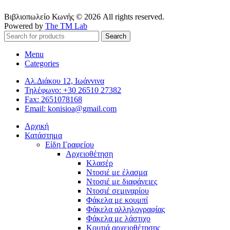
Βιβλιοπωλείο Κωνής © 2026 All rights reserved.
Powered by
The TM Lab
Search
Menu
Categories
Αλ.Διάκου 12, Ιωάννινα
Τηλέφωνο: +30 26510 27382
Fax: 2651078168
Email: konisioa@gmail.com
Αρχική
Κατάστημα
Είδη Γραφείου
Αρχειοθέτηση
Κλασέρ
Ντοσιέ με έλασμα
Ντοσιέ με διαφάνειες
Ντοσιέ σεμιναρίου
Φάκελα με κουμπί
Φάκελα αλληλογραφίας
Φάκελα με λάστιχο
Κουτιά αρχειοθέτησης