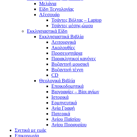
Μελάνια
Είδη Τεχνολογίας
Αξεσουάρ
Τσάντες Βόλτας – Laptop
Τσάντες μέσης-ώμου
Εκκλησιαστικά Είδη
Εκκλησιαστικά Βιβλία
Λειτουργικά
Ακολουθίες
Προσευχητάρια
Παρακλητικοί κανόνες
Βυζαντινή μουσική
Βυζαντινή τέχνη
CD
Θεολογικά Βιβλία
Εποικοδομητικά
Βιογραφίες – Βίοι αγίων
Ιστορικά
Ερμηνευτικά
Αγία Γραφή
Πατερικά
Αγίου Παϊσίου
Αγίου Πορφυρίου
Σχετικά με εμάς
Επικοινωνία