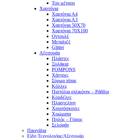
Του μέτρου
Χαρτόνια
Χαρτόνια Α4
Χαρτόνια Α3
Χαρτόνια 50Χ70
Χαρτόνια 70Χ100
Οντουλέ
Μεταλιζέ
Glitter
Αξεσουάρ
Πλάστες
Ξυλάκια
POMPONS
Χάντρες
Σύρμα πίπας
Κόλλες
Πιστόλια σιλικόνης – Ράβδοι
Κορδέλες
Πλαστελίνη
Χρυσόσκονες
Χρώματα
Πηλός – Γύψος
Σελοφάν
Παιχνίδια
Είδη Τεχνολογίας/Αξεσουάρ