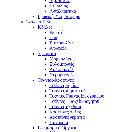
Υφάσματος
Κιμωλίας
Ανταλλακτικά
Γραφική Ύλη Διάφορα
Σχολικά Είδη
Κόλλες
Ρευστή
Στικ
Στυλόκολλα
Ατλακόλ
Χρώματα
Μαρκαδόροι
Ξυλομπογιές
Λαδοπαστέλ
Νερομπογιές
Τσάντες-Κασετίνες
Τσάντες νηπίου
Τσάντες δημοτικού
Τσάντες Γυμνασίου-Λυκείου
Τσάντες – Δοχεία φαγητού
Τσάντες σχεδίου
Κασετίνες απλές
Κασετίνες γεμάτες
Παγούρια
Γεωμετρικά Όργανα