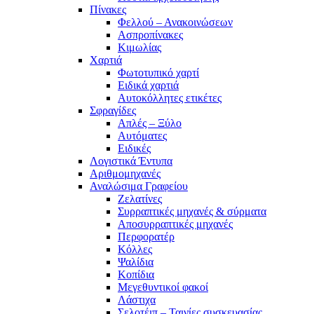
Πίνακες
Φελλού – Ανακοινώσεων
Ασπροπίνακες
Κιμωλίας
Χαρτιά
Φωτοτυπικό χαρτί
Ειδικά χαρτιά
Αυτοκόλλητες ετικέτες
Σφραγίδες
Απλές – Ξύλο
Αυτόματες
Ειδικές
Λογιστικά Έντυπα
Αριθμομηχανές
Αναλώσιμα Γραφείου
Ζελατίνες
Συρραπτικές μηχανές & σύρματα
Αποσυρραπτικές μηχανές
Περφορατέρ
Κόλλες
Ψαλίδια
Κοπίδια
Μεγεθυντικοί φακοί
Λάστιχα
Σελοτέιπ – Ταινίες συσκευασίας