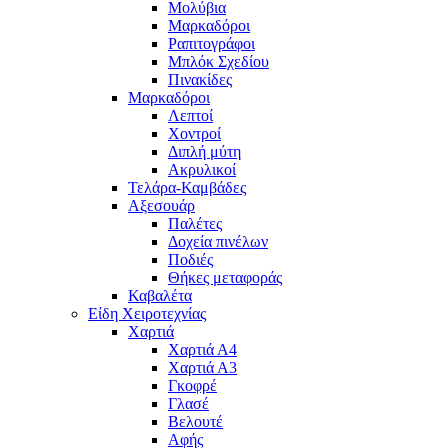
Μολύβια
Μαρκαδόροι
Ραπιτογράφοι
Μπλόκ Σχεδίου
Πινακίδες
Μαρκαδόροι
Λεπτοί
Χοντροί
Διπλή μύτη
Ακρυλικοί
Τελάρα-Καμβάδες
Αξεσουάρ
Παλέτες
Δοχεία πινέλων
Ποδιές
Θήκες μεταφοράς
Καβαλέτα
Είδη Χειροτεχνίας
Χαρτιά
Χαρτιά Α4
Χαρτιά Α3
Γκοφρέ
Γλασέ
Βελουτέ
Αφής