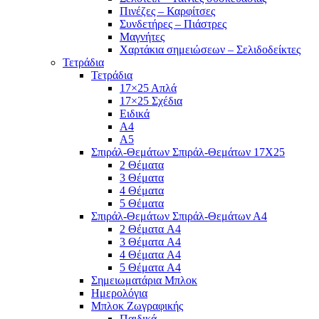
Πινέζες – Καρφίτσες
Συνδετήρες – Πιάστρες
Μαγνήτες
Χαρτάκια σημειώσεων – Σελιδοδείκτες
Τετράδια
Τετράδια
17×25 Απλά
17×25 Σχέδια
Ειδικά
Α4
Α5
Σπιράλ-Θεμάτων Σπιράλ-Θεμάτων 17Χ25
2 Θέματα
3 Θέματα
4 Θέματα
5 Θέματα
Σπιράλ-Θεμάτων Σπιράλ-Θεμάτων Α4
2 Θέματα A4
3 Θέματα A4
4 Θέματα A4
5 Θέματα A4
Σημειωματάρια Μπλοκ
Ημερολόγια
Μπλοκ Ζωγραφικής
Παιδικά