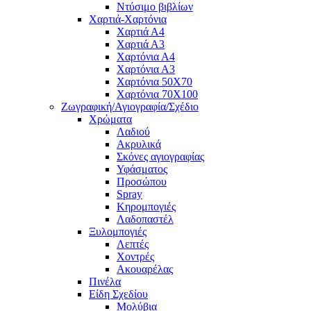
Ντύσιμο βιβλίων
Χαρτιά-Χαρτόνια
Χαρτιά Α4
Χαρτιά Α3
Χαρτόνια Α4
Χαρτόνια Α3
Χαρτόνια 50Χ70
Χαρτόνια 70Χ100
Ζωγραφική/Αγιογραφία/Σχέδιο
Χρώματα
Λαδιού
Ακρυλικά
Σκόνες αγιογραφίας
Υφάσματος
Προσώπου
Spray
Κηρομπογιές
Λαδοπαστέλ
Ξυλομπογιές
Λεπτές
Χοντρές
Ακουαρέλας
Πινέλα
Είδη Σχεδίου
Μολύβια