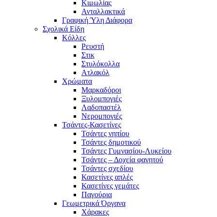
Κιμωλίας
Ανταλλακτικά
Γραφική Ύλη Διάφορα
Σχολικά Είδη
Κόλλες
Ρευστή
Στικ
Στυλόκολλα
Ατλακόλ
Χρώματα
Μαρκαδόροι
Ξυλομπογιές
Λαδοπαστέλ
Νερομπογιές
Τσάντες-Κασετίνες
Τσάντες νηπίου
Τσάντες δημοτικού
Τσάντες Γυμνασίου-Λυκείου
Τσάντες – Δοχεία φαγητού
Τσάντες σχεδίου
Κασετίνες απλές
Κασετίνες γεμάτες
Παγούρια
Γεωμετρικά Όργανα
Χάρακες