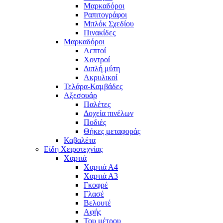
Μαρκαδόροι
Ραπιτογράφοι
Μπλόκ Σχεδίου
Πινακίδες
Μαρκαδόροι
Λεπτοί
Χοντροί
Διπλή μύτη
Ακρυλικοί
Τελάρα-Καμβάδες
Αξεσουάρ
Παλέτες
Δοχεία πινέλων
Ποδιές
Θήκες μεταφοράς
Καβαλέτα
Είδη Χειροτεχνίας
Χαρτιά
Χαρτιά Α4
Χαρτιά Α3
Γκοφρέ
Γλασέ
Βελουτέ
Αφής
Του μέτρου