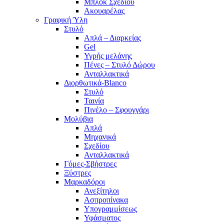
Μπλόκ Σχεδίου
Ακουαρέλας
Γραφική Ύλη
Στυλό
Απλά – Διαρκείας
Gel
Υγρής μελάνης
Πένες – Στυλό Δώρου
Ανταλλακτικά
Διορθωτικά-Blanco
Στυλό
Ταινία
Πινέλο – Σφουγγάρι
Μολύβια
Απλά
Μηχανικά
Σχεδίου
Ανταλλακτικά
Γόμες-Σβήστρες
Ξύστρες
Μαρκαδόροι
Ανεξίτηλοι
Ασπροπίνακα
Υπογραμμίσεως
Υφάσματος