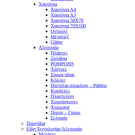
Χαρτόνια
Χαρτόνια Α4
Χαρτόνια Α3
Χαρτόνια 50Χ70
Χαρτόνια 70Χ100
Οντουλέ
Μεταλιζέ
Glitter
Αξεσουάρ
Πλάστες
Ξυλάκια
POMPONS
Χάντρες
Σύρμα πίπας
Κόλλες
Πιστόλια σιλικόνης – Ράβδοι
Κορδέλες
Πλαστελίνη
Χρυσόσκονες
Χρώματα
Πηλός – Γύψος
Σελοφάν
Παιχνίδια
Είδη Τεχνολογίας/Αξεσουάρ
Μελάνια