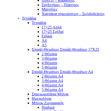
Πινέζες – Καρφίτσες
Συνδετήρες – Πιάστρες
Μαγνήτες
Χαρτάκια σημειώσεων – Σελιδοδείκτες
Τετράδια
Τετράδια
17×25 Απλά
17×25 Σχέδια
Ειδικά
Α4
Α5
Σπιράλ-Θεμάτων Σπιράλ-Θεμάτων 17Χ25
2 Θέματα
3 Θέματα
4 Θέματα
5 Θέματα
Σπιράλ-Θεμάτων Σπιράλ-Θεμάτων Α4
2 Θέματα A4
3 Θέματα A4
4 Θέματα A4
5 Θέματα A4
Σημειωματάρια Μπλοκ
Ημερολόγια
Μπλοκ Ζωγραφικής
Παιδικά