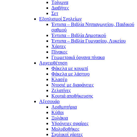
Τρίγωνα
Διαβήτες
Σετ
Εξοπλισμοί Σχολείων
Έντυπα – Βιβλία Νηπιαγωγείου, Παιδικού
σαθμού
Έντυπα – Βιβλία Δημοτικού
Έντυπα – Βιβλία Γυμνασίου, Λυκείου
Χάρτες
Πίνακες
Γεωμετρικά όργανα πίνακα
Αρχειοθέτηση
Φάκελα με κουμπί
Φάκελα με λάστιχο
Κλασέρ
Ντοσιέ με διαφάνειες
Ζελατίνες
Κουτιά αποθήκευσης
Αξεσουάρ
Αριθμητήρια
Κύβοι
Ξυλάκια
Υδρόγειες σφαίρες
Μολυβοθήκες
Σχολικοί χάρτες