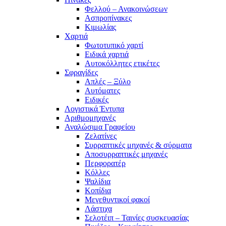
Φελλού – Ανακοινώσεων
Ασπροπίνακες
Κιμωλίας
Χαρτιά
Φωτοτυπικό χαρτί
Ειδικά χαρτιά
Αυτοκόλλητες ετικέτες
Σφραγίδες
Απλές – Ξύλο
Αυτόματες
Ειδικές
Λογιστικά Έντυπα
Αριθμομηχανές
Αναλώσιμα Γραφείου
Ζελατίνες
Συρραπτικές μηχανές & σύρματα
Αποσυρραπτικές μηχανές
Περφορατέρ
Κόλλες
Ψαλίδια
Κοπίδια
Μεγεθυντικοί φακοί
Λάστιχα
Σελοτέιπ – Ταινίες συσκευασίας