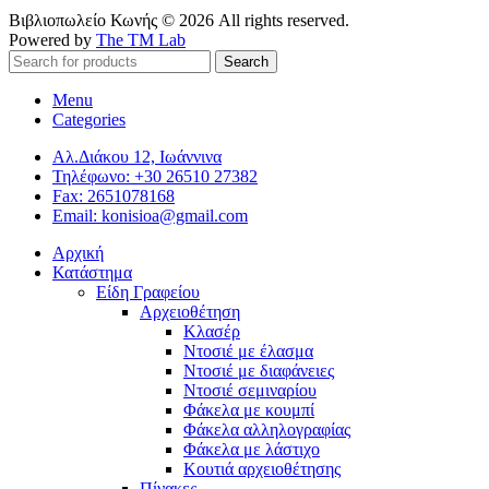
Βιβλιοπωλείο Κωνής © 2026 All rights reserved.
Powered by
The TM Lab
Search
Menu
Categories
Αλ.Διάκου 12, Ιωάννινα
Τηλέφωνο: +30 26510 27382
Fax: 2651078168
Email: konisioa@gmail.com
Αρχική
Κατάστημα
Είδη Γραφείου
Αρχειοθέτηση
Κλασέρ
Ντοσιέ με έλασμα
Ντοσιέ με διαφάνειες
Ντοσιέ σεμιναρίου
Φάκελα με κουμπί
Φάκελα αλληλογραφίας
Φάκελα με λάστιχο
Κουτιά αρχειοθέτησης
Πίνακες