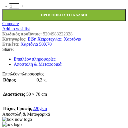
Κολάζ Χαρτόνι Fabi 50x70εκ 220γρ Νο106 Γκρι ποσότητα
ΠΡΟΣΘΉΚΗ ΣΤΟ ΚΑΛΆΘΙ
Compare
Add to wishlist
Κωδικός προϊόντος:
5204983222328
Κατηγορίες:
Είδη Χειροτεχνίας
,
Χαρτόνια
Ετικέτα:
Χαρτόνια 50Χ70
Share:
Επιπλέον πληροφορίες
Αποστολή & Μεταφορικά
Επιπλέον πληροφορίες
Βάρος
0,2 κ.
Διαστάσεις
50 × 70 cm
Πάχος Γραφής
220gsm
Αποστολή & Μεταφορικά