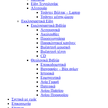
Είδη Τεχνολογίας
Αξεσουάρ
Τσάντες Βόλτας – Laptop
Τσάντες μέσης-ώμου
Εκκλησιαστικά Είδη
Εκκλησιαστικά Βιβλία
Λειτουργικά
Ακολουθίες
Προσευχητάρια
Παρακλητικοί κανόνες
Βυζαντινή μουσική
Βυζαντινή τέχνη
CD
Θεολογικά Βιβλία
Εποικοδομητικά
Βιογραφίες – Βίοι αγίων
Ιστορικά
Ερμηνευτικά
Αγία Γραφή
Πατερικά
Αγίου Παϊσίου
Αγίου Πορφυρίου
Σχετικά με εμάς
Επικοινωνία
Sitemap