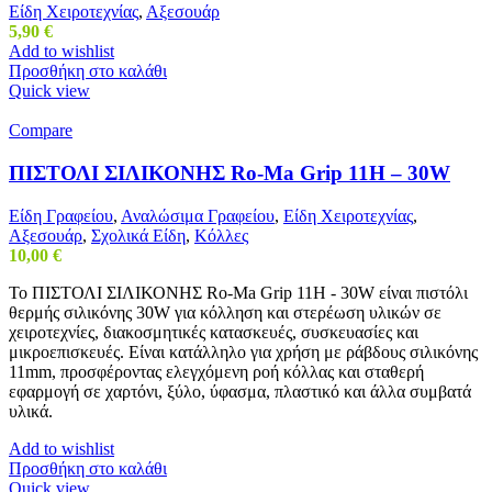
Είδη Χειροτεχνίας
,
Αξεσουάρ
5,90
€
Add to wishlist
Προσθήκη στο καλάθι
Quick view
Compare
ΠΙΣΤΟΛΙ ΣΙΛΙΚΟΝΗΣ Ro-Ma Grip 11H – 30W
Είδη Γραφείου
,
Αναλώσιμα Γραφείου
,
Είδη Χειροτεχνίας
,
Αξεσουάρ
,
Σχολικά Είδη
,
Κόλλες
10,00
€
Το ΠΙΣΤΟΛΙ ΣΙΛΙΚΟΝΗΣ Ro-Ma Grip 11H - 30W είναι πιστόλι
θερμής σιλικόνης 30W για κόλληση και στερέωση υλικών σε
χειροτεχνίες, διακοσμητικές κατασκευές, συσκευασίες και
μικροεπισκευές. Είναι κατάλληλο για χρήση με ράβδους σιλικόνης
11mm, προσφέροντας ελεγχόμενη ροή κόλλας και σταθερή
εφαρμογή σε χαρτόνι, ξύλο, ύφασμα, πλαστικό και άλλα συμβατά
υλικά.
Add to wishlist
Προσθήκη στο καλάθι
Quick view