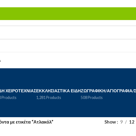
Α
ΔΗ ΧΕΙΡΟΤΕΧΝΊΑΣ
ΕΚΚΛΗΣΙΑΣΤΙΚΆ ΕΊΔΗ
ΖΩΓΡΑΦΙΚΉ/ΑΓΙΟΓΡΑΦΊΑ/
 Products
1,281 Products
508 Products
όντα με ετικέτα “Ατλακόλ”
Show
9
12