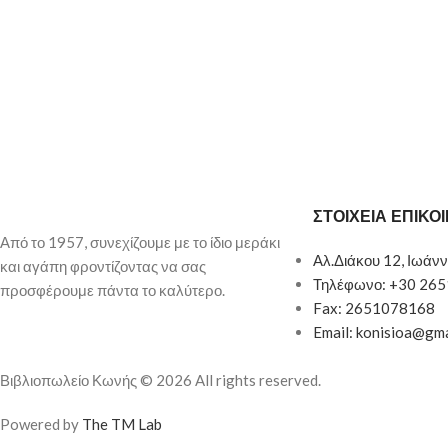
ΣΤΟΙΧΕΙΑ ΕΠΙΚΟ
Από το 1957, συνεχίζουμε με το ίδιο μεράκι
Αλ.Διάκου 12, Ιωάνν
και αγάπη φροντίζοντας να σας
Τηλέφωνο: +30 26
προσφέρουμε πάντα το καλύτερο.
Fax: 2651078168
Email: konisioa@gm
Βιβλιοπωλείο Κωνής © 2026 All rights reserved.
Powered by
The TM Lab