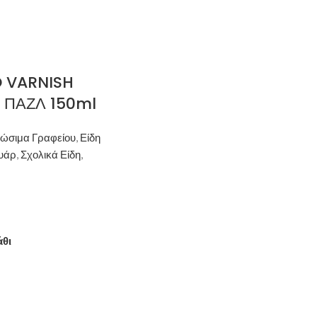
 VARNISH
 ΠΑΖΛ 150ml
ώσιμα Γραφείου
,
Είδη
υάρ
,
Σχολικά Είδη
,
άθι