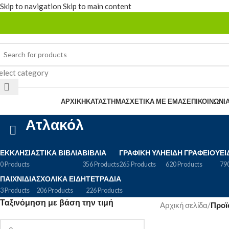
Skip to navigation
Skip to main content
elect category
rowse Categories
ΑΡΧΙΚΉ
ΚΑΤΆΣΤΗΜΑ
ΣΧΕΤΙΚΆ ΜΕ ΕΜΆΣ
ΕΠΙΚΟΙΝΩΝΊ
Ατλακόλ
ΕΚΚΛΗΣΙΑΣΤΙΚΆ ΒΙΒΛΊΑ
ΒΙΒΛΊΑ
ΓΡΑΦΙΚΉ ΎΛΗ
ΕΊΔΗ ΓΡΑΦΕΊΟΥ
ΕΊ
0 Products
356 Products
265 Products
620 Products
790
ΠΑΙΧΝΊΔΙΑ
ΣΧΟΛΙΚΆ ΕΊΔΗ
ΤΕΤΡΆΔΙΑ
3 Products
206 Products
226 Products
Ταξινόμηση με βάση την τιμή
Αρχική σελίδα
/
Προϊ