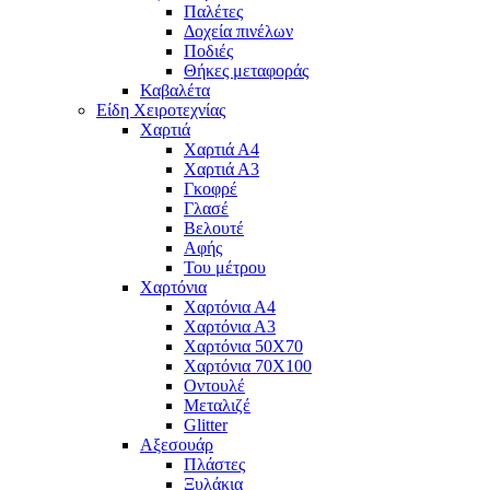
Παλέτες
Δοχεία πινέλων
Ποδιές
Θήκες μεταφοράς
Καβαλέτα
Είδη Χειροτεχνίας
Χαρτιά
Χαρτιά Α4
Χαρτιά Α3
Γκοφρέ
Γλασέ
Βελουτέ
Αφής
Του μέτρου
Χαρτόνια
Χαρτόνια Α4
Χαρτόνια Α3
Χαρτόνια 50Χ70
Χαρτόνια 70Χ100
Οντουλέ
Μεταλιζέ
Glitter
Αξεσουάρ
Πλάστες
Ξυλάκια