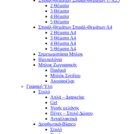
Σπιράλ-Θεμάτων Σπιράλ-Θεμάτων 17Χ25
2 Θέματα
3 Θέματα
4 Θέματα
5 Θέματα
Σπιράλ-Θεμάτων Σπιράλ-Θεμάτων Α4
2 Θέματα A4
3 Θέματα A4
4 Θέματα A4
5 Θέματα A4
Σημειωματάρια Μπλοκ
Ημερολόγια
Μπλοκ Ζωγραφικής
Παιδικά
Μπλόκ Σχεδίου
Ακουαρέλας
Γραφική Ύλη
Στυλό
Απλά – Διαρκείας
Gel
Υγρής μελάνης
Πένες – Στυλό Δώρου
Ανταλλακτικά
Διορθωτικά-Blanco
Στυλό