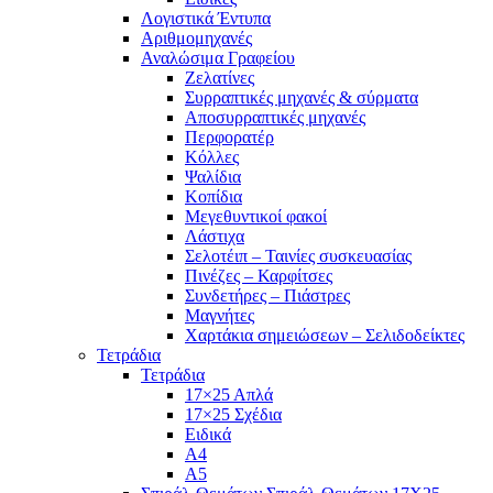
Λογιστικά Έντυπα
Αριθμομηχανές
Αναλώσιμα Γραφείου
Ζελατίνες
Συρραπτικές μηχανές & σύρματα
Αποσυρραπτικές μηχανές
Περφορατέρ
Κόλλες
Ψαλίδια
Κοπίδια
Μεγεθυντικοί φακοί
Λάστιχα
Σελοτέιπ – Ταινίες συσκευασίας
Πινέζες – Καρφίτσες
Συνδετήρες – Πιάστρες
Μαγνήτες
Χαρτάκια σημειώσεων – Σελιδοδείκτες
Τετράδια
Τετράδια
17×25 Απλά
17×25 Σχέδια
Ειδικά
Α4
Α5