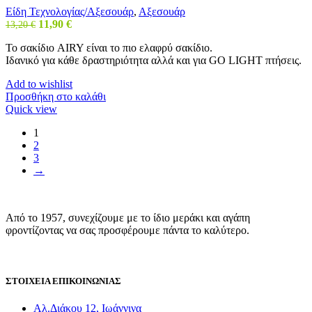
Είδη Τεχνολογίας/Αξεσουάρ
,
Αξεσουάρ
Original
Η
11,90
€
13,20
€
price
τρέχουσα
Το σακίδιο AIRY είναι το πιο ελαφρύ σακίδιο.
was:
τιμή
Ιδανικό για κάθε δραστηριότητα αλλά και για GO LIGHT πτήσεις.
13,20 €.
είναι:
11,90 €.
Add to wishlist
Προσθήκη στο καλάθι
Quick view
1
2
3
→
Από το 1957, συνεχίζουμε με το ίδιο μεράκι και αγάπη
φροντίζοντας να σας προσφέρουμε πάντα το καλύτερο.
ΣΤΟΙΧΕΙΑ ΕΠΙΚΟΙΝΩΝΙΑΣ
Αλ.Διάκου 12, Ιωάννινα