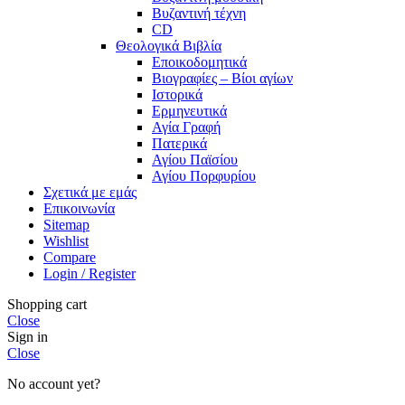
Βυζαντινή τέχνη
CD
Θεολογικά Βιβλία
Εποικοδομητικά
Βιογραφίες – Βίοι αγίων
Ιστορικά
Ερμηνευτικά
Αγία Γραφή
Πατερικά
Αγίου Παϊσίου
Αγίου Πορφυρίου
Σχετικά με εμάς
Επικοινωνία
Sitemap
Wishlist
Compare
Login / Register
Shopping cart
Close
Sign in
Close
No account yet?