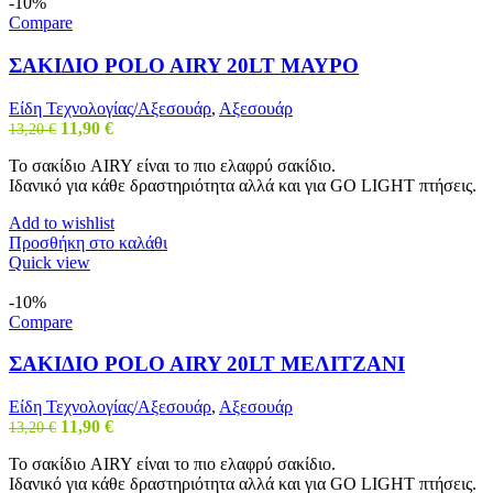
-10%
Compare
ΣΑΚΙΔΙΟ POLO AIRY 20LT ΜΑΥΡΟ
Είδη Τεχνολογίας/Αξεσουάρ
,
Αξεσουάρ
Original
Η
11,90
€
13,20
€
price
τρέχουσα
Το σακίδιο AIRY είναι το πιο ελαφρύ σακίδιο.
was:
τιμή
Ιδανικό για κάθε δραστηριότητα αλλά και για GO LIGHT πτήσεις.
13,20 €.
είναι:
11,90 €.
Add to wishlist
Προσθήκη στο καλάθι
Quick view
-10%
Compare
ΣΑΚΙΔΙΟ POLO AIRY 20LT ΜΕΛΙΤΖΑΝΙ
Είδη Τεχνολογίας/Αξεσουάρ
,
Αξεσουάρ
Original
Η
11,90
€
13,20
€
price
τρέχουσα
Το σακίδιο AIRY είναι το πιο ελαφρύ σακίδιο.
was:
τιμή
Ιδανικό για κάθε δραστηριότητα αλλά και για GO LIGHT πτήσεις.
13,20 €.
είναι: