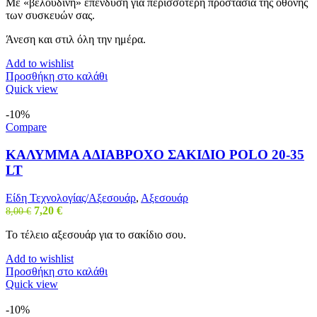
Με «βελούδινη» επένδυση για περισσότερη προστασία της οθόνης
17,10 €.
των συσκευών σας.
Άνεση και στιλ όλη την ημέρα.
Add to wishlist
Προσθήκη στο καλάθι
Quick view
-10%
Compare
ΚΑΛΥΜΜΑ ΑΔΙΑΒΡΟΧΟ ΣΑΚΙΔΙΟ POLO 20-35
LT
Είδη Τεχνολογίας/Αξεσουάρ
,
Αξεσουάρ
Original
Η
7,20
€
8,00
€
price
τρέχουσα
Το τέλειο αξεσουάρ για το σακίδιο σου.
was:
τιμή
8,00 €.
είναι:
Add to wishlist
7,20 €.
Προσθήκη στο καλάθι
Quick view
-10%