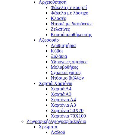
Αρχειοθέτηση
Φάκελα με κουμπί
Φάκελα με λάστιχο
Κλασέρ
Ντοσιέ με διαφάνειες
Ζελατίνες
Κουτιά αποθήκευσης
Αξεσουάρ
Αριθμητήρια
Κύβοι
Ξυλάκια
Υδρόγειες σφαίρες
Μολυβοθήκες
Σχολικοί χάρτες
Ντύσιμο βιβλίων
Χαρτιά-Χαρτόνια
Χαρτιά Α4
Χαρτιά Α3
Χαρτόνια Α4
Χαρτόνια Α3
Χαρτόνια 50Χ70
Χαρτόνια 70Χ100
Ζωγραφική/Αγιογραφία/Σχέδιο
Χρώματα
Λαδιού