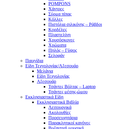
POMPONS
Χάντρες
Σύρμα πίπας
Κόλλες
Πιστόλια σιλικόνης – Ράβδοι
Κορδέλες
Πλαστελίνη
Χρυσόσκονες
Χρώματα
Πηλός – Γύψος
Σελοφάν
Παιχνίδια
Είδη Τεχνολογίας/Αξεσουάρ
Μελάνια
Είδη Τεχνολογίας
Αξεσουάρ
Τσάντες Βόλτας – Laptop
Τσάντες μέσης-ώμου
Εκκλησιαστικά Είδη
Εκκλησιαστικά Βιβλία
Λειτουργικά
Ακολουθίες
Προσευχητάρια
Παρακλητικοί κανόνες
Βυζαντινή μουσική