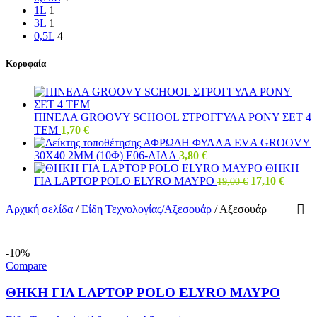
1L
1
3L
1
0,5L
4
Κορυφαία
ΠΙΝΕΛΑ GRΟΟVΥ SCΗΟΟL ΣΤΡΟΓΓΥΛΑ ΡΟΝΥ ΣΕΤ 4
ΤΕΜ
1,70
€
ΑΦΡΩΔΗ ΦΥΛΛΑ ΕVΑ GRΟΟVΥ
30Χ40 2ΜΜ (10Φ) Ε06-ΛΙΛΑ
3,80
€
ΘΗΚΗ
Original
Η
ΓΙΑ LAPTOP POLO ELYRO ΜΑΥΡΟ
17,10
€
19,00
€
price
τρέχο
was:
τιμή
Αρχική σελίδα
/
Είδη Τεχνολογίας/Αξεσουάρ
/
Αξεσουάρ
19,00 €.
είναι:
17,10 €
-10%
Compare
ΘΗΚΗ ΓΙΑ LAPTOP POLO ELYRO ΜΑΥΡΟ