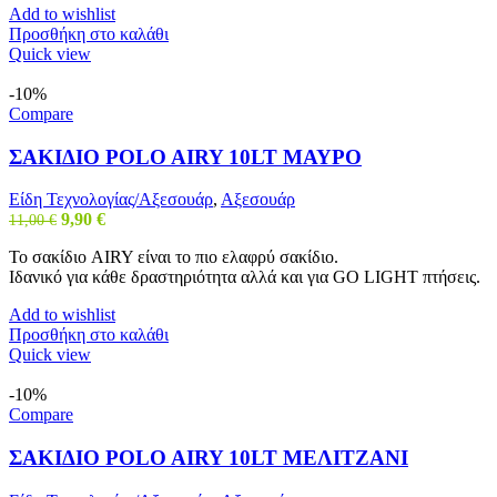
Add to wishlist
Προσθήκη στο καλάθι
Quick view
-10%
Compare
ΣΑΚΙΔΙΟ POLO AIRY 10LT ΜΑΥΡΟ
Είδη Τεχνολογίας/Αξεσουάρ
,
Αξεσουάρ
Original
Η
9,90
€
11,00
€
price
τρέχουσα
Το σακίδιο AIRY είναι το πιο ελαφρύ σακίδιο.
was:
τιμή
Ιδανικό για κάθε δραστηριότητα αλλά και για GO LIGHT πτήσεις.
11,00 €.
είναι:
9,90 €.
Add to wishlist
Προσθήκη στο καλάθι
Quick view
-10%
Compare
ΣΑΚΙΔΙΟ POLO AIRY 10LT ΜΕΛΙΤΖΑΝΙ