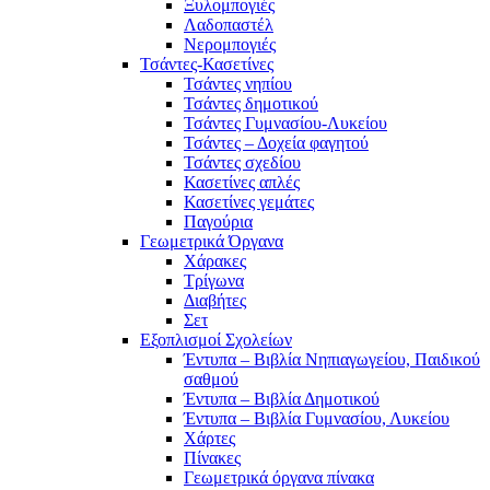
Ξυλομπογιές
Λαδοπαστέλ
Νερομπογιές
Τσάντες-Κασετίνες
Τσάντες νηπίου
Τσάντες δημοτικού
Τσάντες Γυμνασίου-Λυκείου
Τσάντες – Δοχεία φαγητού
Τσάντες σχεδίου
Κασετίνες απλές
Κασετίνες γεμάτες
Παγούρια
Γεωμετρικά Όργανα
Χάρακες
Τρίγωνα
Διαβήτες
Σετ
Εξοπλισμοί Σχολείων
Έντυπα – Βιβλία Νηπιαγωγείου, Παιδικού
σαθμού
Έντυπα – Βιβλία Δημοτικού
Έντυπα – Βιβλία Γυμνασίου, Λυκείου
Χάρτες
Πίνακες
Γεωμετρικά όργανα πίνακα