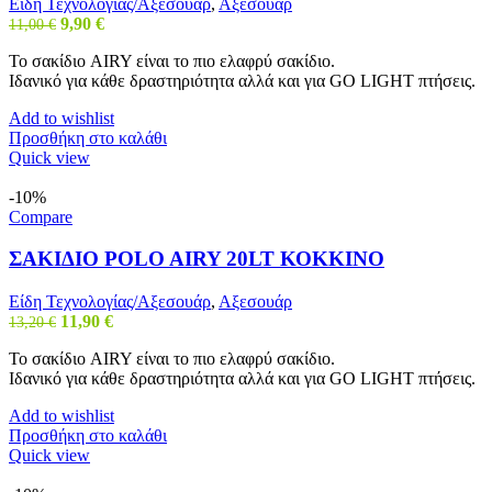
Είδη Τεχνολογίας/Αξεσουάρ
,
Αξεσουάρ
Original
Η
9,90
€
11,00
€
price
τρέχουσα
Το σακίδιο AIRY είναι το πιο ελαφρύ σακίδιο.
was:
τιμή
Ιδανικό για κάθε δραστηριότητα αλλά και για GO LIGHT πτήσεις.
11,00 €.
είναι:
9,90 €.
Add to wishlist
Προσθήκη στο καλάθι
Quick view
-10%
Compare
ΣΑΚΙΔΙΟ POLO AIRY 20LT ΚΟΚΚΙΝΟ
Είδη Τεχνολογίας/Αξεσουάρ
,
Αξεσουάρ
Original
Η
11,90
€
13,20
€
price
τρέχουσα
Το σακίδιο AIRY είναι το πιο ελαφρύ σακίδιο.
was:
τιμή
Ιδανικό για κάθε δραστηριότητα αλλά και για GO LIGHT πτήσεις.
13,20 €.
είναι:
11,90 €.
Add to wishlist
Προσθήκη στο καλάθι
Quick view