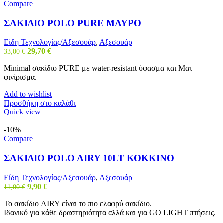
Compare
ΣΑΚΙΔΙΟ POLO PURE ΜΑΥΡΟ
Είδη Τεχνολογίας/Αξεσουάρ
,
Αξεσουάρ
Original
Η
29,70
€
33,00
€
price
τρέχουσα
Minimal σακίδιο PURE με water-resistant ύφασμα και Ματ
was:
τιμή
φινίρισμα.
33,00 €.
είναι:
29,70 €.
Add to wishlist
Προσθήκη στο καλάθι
Quick view
-10%
Compare
ΣΑΚΙΔΙΟ POLO AIRY 10LT ΚΟΚΚΙΝΟ
Είδη Τεχνολογίας/Αξεσουάρ
,
Αξεσουάρ
Original
Η
9,90
€
11,00
€
price
τρέχουσα
Το σακίδιο AIRY είναι το πιο ελαφρύ σακίδιο.
was:
τιμή
Ιδανικό για κάθε δραστηριότητα αλλά και για GO LIGHT πτήσεις.
11,00 €.
είναι:
9,90 €.