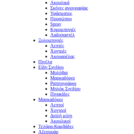
Ακρυλικά
Σκόνες αγιογραφίας
Υφάσματος
Προσώπου
Spray
Κηρομπογιές
Λαδοπαστέλ
Ξυλομπογιές
Λεπτές
Χοντρές
Ακουαρέλας
Πινέλα
Είδη Σχεδίου
Μολύβια
Μαρκαδόροι
Ραπιτογράφοι
Μπλόκ Σχεδίου
Πινακίδες
Μαρκαδόροι
Λεπτοί
Χοντροί
Διπλή μύτη
Ακρυλικοί
Τελάρα-Καμβάδες
Αξεσουάρ