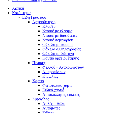
Αρχική
Κατάστημα
Είδη Γραφείου
Αρχειοθέτηση
Κλασέρ
Ντοσιέ με έλασμα
Ντοσιέ με διαφάνειες
Ντοσιέ σεμιναρίου
Φάκελα με κουμπί
Φάκελα αλληλογραφίας
Φάκελα με λάστιχο
Κουτιά αρχειοθέτησης
Πίνακες
Φελλού – Ανακοινώσεων
Ασπροπίνακες
Κιμωλίας
Χαρτιά
Φωτοτυπικό χαρτί
Ειδικά χαρτιά
Αυτοκόλλητες ετικέτες
Σφραγίδες
Απλές – Ξύλο
Αυτόματες
Ειδικές