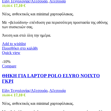
Είδη Τεχνολογίας/Αξεσουάρ
,
Αξεσουάρ
Original
Η
17,10
€
19,00
€
price
τρέχουσα
Νέος, ανθεκτικός και minimal χαρτοφύλακας.
was:
τιμή
19,00 €.
είναι:
Με «βελούδινη» επένδυση για περισσότερη προστασία της οθόνης
17,10 €.
των συσκευών σας.
Άνεση και στιλ όλη την ημέρα.
Add to wishlist
Προσθήκη στο καλάθι
Quick view
-10%
Compare
ΘΗΚΗ ΓΙΑ LAPTOP POLO ELYRO ΝΟΙΧΤΟ
ΓΚΡΙ
Είδη Τεχνολογίας/Αξεσουάρ
,
Αξεσουάρ
Original
Η
17,10
€
19,00
€
price
τρέχουσα
Νέος, ανθεκτικός και minimal χαρτοφύλακας.
was:
τιμή
19,00 €.
είναι: