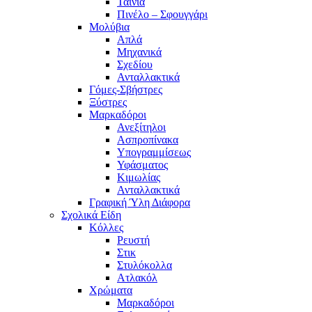
Ταινία
Πινέλο – Σφουγγάρι
Μολύβια
Απλά
Μηχανικά
Σχεδίου
Ανταλλακτικά
Γόμες-Σβήστρες
Ξύστρες
Μαρκαδόροι
Ανεξίτηλοι
Ασπροπίνακα
Υπογραμμίσεως
Υφάσματος
Κιμωλίας
Ανταλλακτικά
Γραφική Ύλη Διάφορα
Σχολικά Είδη
Κόλλες
Ρευστή
Στικ
Στυλόκολλα
Ατλακόλ
Χρώματα
Μαρκαδόροι