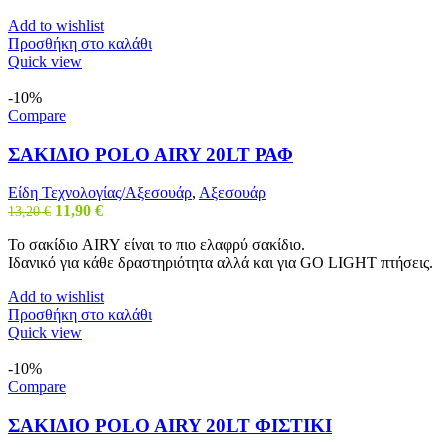
11,90 €.
Add to wishlist
Προσθήκη στο καλάθι
Quick view
-10%
Compare
ΣΑΚΙΔΙΟ POLO AIRY 20LT ΡΑΦ
Είδη Τεχνολογίας/Αξεσουάρ
,
Αξεσουάρ
Original
Η
11,90
€
13,20
€
price
τρέχουσα
Το σακίδιο AIRY είναι το πιο ελαφρύ σακίδιο.
was:
τιμή
Ιδανικό για κάθε δραστηριότητα αλλά και για GO LIGHT πτήσεις.
13,20 €.
είναι:
11,90 €.
Add to wishlist
Προσθήκη στο καλάθι
Quick view
-10%
Compare
ΣΑΚΙΔΙΟ POLO AIRY 20LT ΦΙΣΤΙΚΙ