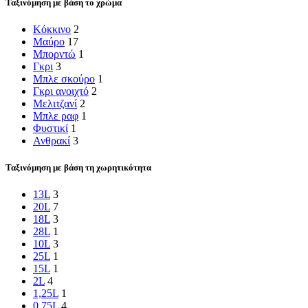
Ταξινόμηση με βάση το χρώμα
Κόκκινο
2
Μαύρο
17
Μπορντώ
1
Γκρι
3
Μπλε σκούρο
1
Γκρι ανοιχτό
2
Μελιτζανί
2
Μπλε ραφ
1
Φυστικί
1
Ανθρακί
3
Ταξινόμηση με βάση τη χωρητικότητα
13L
3
20L
7
18L
3
28L
1
10L
3
25L
1
15L
1
2L
4
1,25L
1
0,75L
4