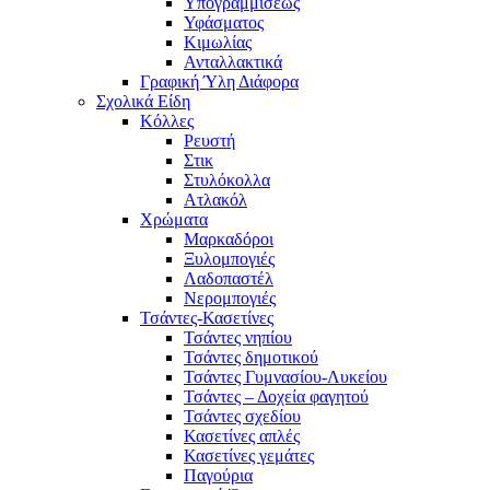
Υπογραμμίσεως
Υφάσματος
Κιμωλίας
Ανταλλακτικά
Γραφική Ύλη Διάφορα
Σχολικά Είδη
Κόλλες
Ρευστή
Στικ
Στυλόκολλα
Ατλακόλ
Χρώματα
Μαρκαδόροι
Ξυλομπογιές
Λαδοπαστέλ
Νερομπογιές
Τσάντες-Κασετίνες
Τσάντες νηπίου
Τσάντες δημοτικού
Τσάντες Γυμνασίου-Λυκείου
Τσάντες – Δοχεία φαγητού
Τσάντες σχεδίου
Κασετίνες απλές
Κασετίνες γεμάτες
Παγούρια