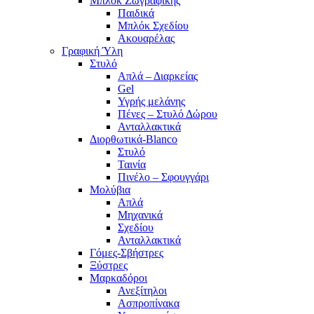
Μπλοκ Ζωγραφικής
Παιδικά
Μπλόκ Σχεδίου
Ακουαρέλας
Γραφική Ύλη
Στυλό
Απλά – Διαρκείας
Gel
Υγρής μελάνης
Πένες – Στυλό Δώρου
Ανταλλακτικά
Διορθωτικά-Blanco
Στυλό
Ταινία
Πινέλο – Σφουγγάρι
Μολύβια
Απλά
Μηχανικά
Σχεδίου
Ανταλλακτικά
Γόμες-Σβήστρες
Ξύστρες
Μαρκαδόροι
Ανεξίτηλοι
Ασπροπίνακα