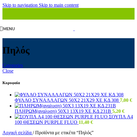
Skip to navigation
Skip to main content
MENU
Πηλός
Categories
Close
Κορυφαία
ΦΥΛΛΟ ΣΥΝΑΛΛΑΓΩΝ 50Χ2 21Χ29 ΧΕ ΚΔ 308
7,00
€
ΠΛΗΡΩΜ(αναλυση) 50Χ3 13Χ19 ΧΕ ΚΔ 231Β
5,20
€
ΣΟΥΠΛ Α4
100 ΘΕΣΕΩΝ PURPLE FLUO
11,40
€
Αρχική σελίδα
/
Προϊόντα με ετικέτα “Πηλός”