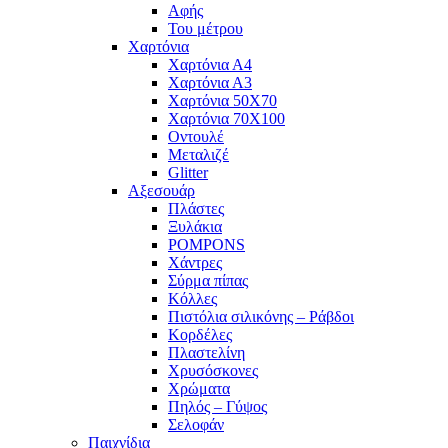
Αφής
Του μέτρου
Χαρτόνια
Χαρτόνια Α4
Χαρτόνια Α3
Χαρτόνια 50Χ70
Χαρτόνια 70Χ100
Οντουλέ
Μεταλιζέ
Glitter
Αξεσουάρ
Πλάστες
Ξυλάκια
POMPONS
Χάντρες
Σύρμα πίπας
Κόλλες
Πιστόλια σιλικόνης – Ράβδοι
Κορδέλες
Πλαστελίνη
Χρυσόσκονες
Χρώματα
Πηλός – Γύψος
Σελοφάν
Παιχνίδια