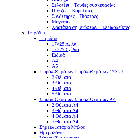
Σελοτέιπ – Ταινίες συσκευασίας
Πινέζες – Καρφίτσες
Συνδετήρες – Πιάστρες
Μαγνήτες
Χαρτάκια σημειώσεων – Σελιδοδείκτες
Τετράδια
Τετράδια
17×25 Απλά
17×25 Σχέδια
Ειδικά
Α4
Α5
Σπιράλ-Θεμάτων Σπιράλ-Θεμάτων 17Χ25
2 Θέματα
3 Θέματα
4 Θέματα
5 Θέματα
Σπιράλ-Θεμάτων Σπιράλ-Θεμάτων Α4
2 Θέματα A4
3 Θέματα A4
4 Θέματα A4
5 Θέματα A4
Σημειωματάρια Μπλοκ
Ημερολόγια