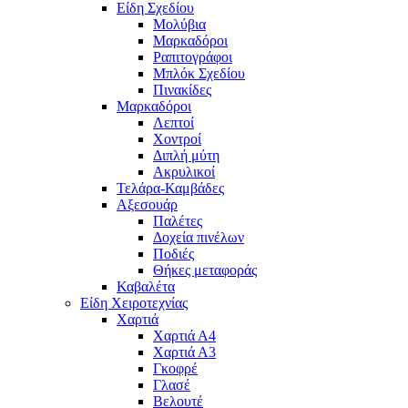
Είδη Σχεδίου
Μολύβια
Μαρκαδόροι
Ραπιτογράφοι
Μπλόκ Σχεδίου
Πινακίδες
Μαρκαδόροι
Λεπτοί
Χοντροί
Διπλή μύτη
Ακρυλικοί
Τελάρα-Καμβάδες
Αξεσουάρ
Παλέτες
Δοχεία πινέλων
Ποδιές
Θήκες μεταφοράς
Καβαλέτα
Είδη Χειροτεχνίας
Χαρτιά
Χαρτιά Α4
Χαρτιά Α3
Γκοφρέ
Γλασέ
Βελουτέ