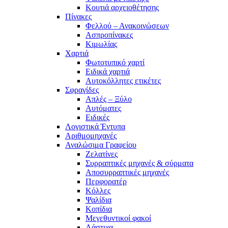
Κουτιά αρχειοθέτησης
Πίνακες
Φελλού – Ανακοινώσεων
Ασπροπίνακες
Κιμωλίας
Χαρτιά
Φωτοτυπικό χαρτί
Ειδικά χαρτιά
Αυτοκόλλητες ετικέτες
Σφραγίδες
Απλές – Ξύλο
Αυτόματες
Ειδικές
Λογιστικά Έντυπα
Αριθμομηχανές
Αναλώσιμα Γραφείου
Ζελατίνες
Συρραπτικές μηχανές & σύρματα
Αποσυρραπτικές μηχανές
Περφορατέρ
Κόλλες
Ψαλίδια
Κοπίδια
Μεγεθυντικοί φακοί
Λάστιχα