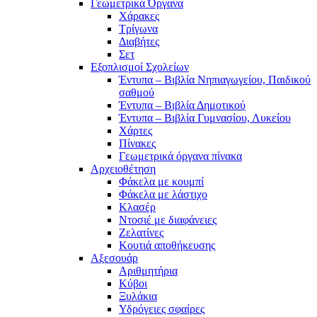
Γεωμετρικά Όργανα
Χάρακες
Τρίγωνα
Διαβήτες
Σετ
Εξοπλισμοί Σχολείων
Έντυπα – Βιβλία Νηπιαγωγείου, Παιδικού
σαθμού
Έντυπα – Βιβλία Δημοτικού
Έντυπα – Βιβλία Γυμνασίου, Λυκείου
Χάρτες
Πίνακες
Γεωμετρικά όργανα πίνακα
Αρχειοθέτηση
Φάκελα με κουμπί
Φάκελα με λάστιχο
Κλασέρ
Ντοσιέ με διαφάνειες
Ζελατίνες
Κουτιά αποθήκευσης
Αξεσουάρ
Αριθμητήρια
Κύβοι
Ξυλάκια
Υδρόγειες σφαίρες