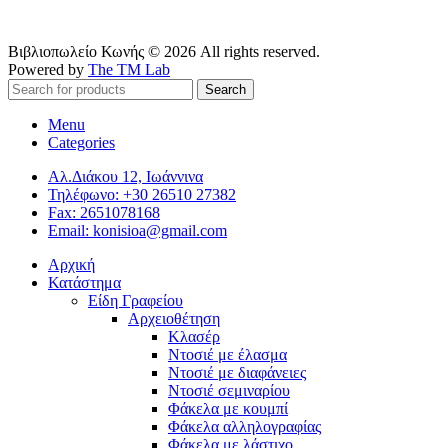
Βιβλιοπωλείο Κωνής © 2026 All rights reserved.
Powered by
The TM Lab
Search
Menu
Categories
Αλ.Διάκου 12, Ιωάννινα
Τηλέφωνο: +30 26510 27382
Fax: 2651078168
Email: konisioa@gmail.com
Αρχική
Κατάστημα
Είδη Γραφείου
Αρχειοθέτηση
Κλασέρ
Ντοσιέ με έλασμα
Ντοσιέ με διαφάνειες
Ντοσιέ σεμιναρίου
Φάκελα με κουμπί
Φάκελα αλληλογραφίας
Φάκελα με λάστιχο