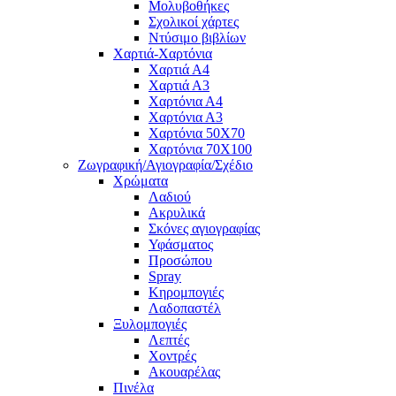
Μολυβοθήκες
Σχολικοί χάρτες
Ντύσιμο βιβλίων
Χαρτιά-Χαρτόνια
Χαρτιά Α4
Χαρτιά Α3
Χαρτόνια Α4
Χαρτόνια Α3
Χαρτόνια 50Χ70
Χαρτόνια 70Χ100
Ζωγραφική/Αγιογραφία/Σχέδιο
Χρώματα
Λαδιού
Ακρυλικά
Σκόνες αγιογραφίας
Υφάσματος
Προσώπου
Spray
Κηρομπογιές
Λαδοπαστέλ
Ξυλομπογιές
Λεπτές
Χοντρές
Ακουαρέλας
Πινέλα