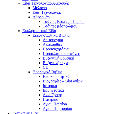
Είδη Τεχνολογίας/Αξεσουάρ
Μελάνια
Είδη Τεχνολογίας
Αξεσουάρ
Τσάντες Βόλτας – Laptop
Τσάντες μέσης-ώμου
Εκκλησιαστικά Είδη
Εκκλησιαστικά Βιβλία
Λειτουργικά
Ακολουθίες
Προσευχητάρια
Παρακλητικοί κανόνες
Βυζαντινή μουσική
Βυζαντινή τέχνη
CD
Θεολογικά Βιβλία
Εποικοδομητικά
Βιογραφίες – Βίοι αγίων
Ιστορικά
Ερμηνευτικά
Αγία Γραφή
Πατερικά
Αγίου Παϊσίου
Αγίου Πορφυρίου
Σχετικά με εμάς