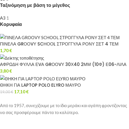
Ταξινόμηση με βάση το μέγεθος
A3
1
Κορυφαία
ΠΙΝΕΛΑ GRΟΟVΥ SCΗΟΟL ΣΤΡΟΓΓΥΛΑ ΡΟΝΥ ΣΕΤ 4 ΤΕΜ
1,70
€
ΑΦΡΩΔΗ ΦΥΛΛΑ ΕVΑ GRΟΟVΥ 30Χ40 2ΜΜ (10Φ) Ε06-ΛΙΛΑ
3,80
€
ΘΗΚΗ ΓΙΑ LAPTOP POLO ELYRO ΜΑΥΡΟ
17,10
€
19,00
€
Από το 1957, συνεχίζουμε με το ίδιο μεράκι και αγάπη φροντίζοντας
να σας προσφέρουμε πάντα το καλύτερο.