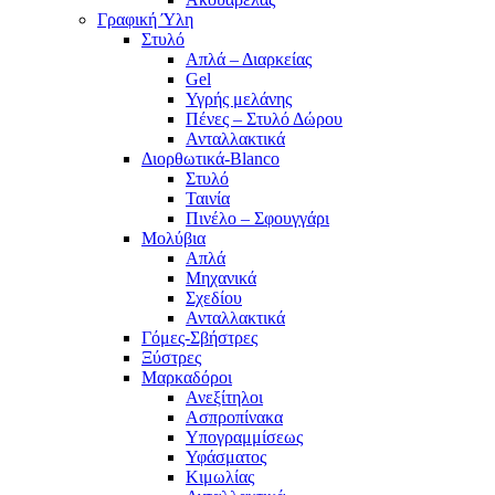
Γραφική Ύλη
Στυλό
Απλά – Διαρκείας
Gel
Υγρής μελάνης
Πένες – Στυλό Δώρου
Ανταλλακτικά
Διορθωτικά-Blanco
Στυλό
Ταινία
Πινέλο – Σφουγγάρι
Μολύβια
Απλά
Μηχανικά
Σχεδίου
Ανταλλακτικά
Γόμες-Σβήστρες
Ξύστρες
Μαρκαδόροι
Ανεξίτηλοι
Ασπροπίνακα
Υπογραμμίσεως
Υφάσματος
Κιμωλίας