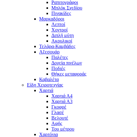
Ραπιτογράφοι
Μπλόκ Σχεδίου
Πινακίδες
Μαρκαδόροι
Λεπτοί
Χοντροί
Διπλή μύτη
Ακρυλικοί
Τελάρα-Καμβάδες
Αξεσουάρ
Παλέτες
Δοχεία πινέλων
Ποδιές
Θήκες μεταφοράς
Καβαλέτα
Είδη Χειροτεχνίας
Χαρτιά
Χαρτιά Α4
Χαρτιά Α3
Γκοφρέ
Γλασέ
Βελουτέ
Αφής
Του μέτρου
Χαρτόνια