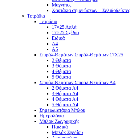
Μαγνήτες
Χαρτάκια σημειώσεων – Σελιδοδείκτες
Τετράδια
Τετράδια
17×25 Απλά
17×25 Σχέδια
Ειδικά
Α4
Α5
Σπιράλ-Θεμάτων Σπιράλ-Θεμάτων 17Χ25
2 Θέματα
3 Θέματα
4 Θέματα
5 Θέματα
Σπιράλ-Θεμάτων Σπιράλ-Θεμάτων Α4
2 Θέματα A4
3 Θέματα A4
4 Θέματα A4
5 Θέματα A4
Σημειωματάρια Μπλοκ
Ημερολόγια
Μπλοκ Ζωγραφικής
Παιδικά
Μπλόκ Σχεδίου
Ακουαρέλας