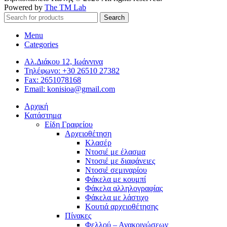
Powered by
The TM Lab
Search
Menu
Categories
Αλ.Διάκου 12, Ιωάννινα
Τηλέφωνο: +30 26510 27382
Fax: 2651078168
Email: konisioa@gmail.com
Αρχική
Κατάστημα
Είδη Γραφείου
Αρχειοθέτηση
Κλασέρ
Ντοσιέ με έλασμα
Ντοσιέ με διαφάνειες
Ντοσιέ σεμιναρίου
Φάκελα με κουμπί
Φάκελα αλληλογραφίας
Φάκελα με λάστιχο
Κουτιά αρχειοθέτησης
Πίνακες
Φελλού – Ανακοινώσεων