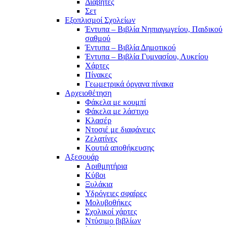
Διαβήτες
Σετ
Εξοπλισμοί Σχολείων
Έντυπα – Βιβλία Νηπιαγωγείου, Παιδικού
σαθμού
Έντυπα – Βιβλία Δημοτικού
Έντυπα – Βιβλία Γυμνασίου, Λυκείου
Χάρτες
Πίνακες
Γεωμετρικά όργανα πίνακα
Αρχειοθέτηση
Φάκελα με κουμπί
Φάκελα με λάστιχο
Κλασέρ
Ντοσιέ με διαφάνειες
Ζελατίνες
Κουτιά αποθήκευσης
Αξεσουάρ
Αριθμητήρια
Κύβοι
Ξυλάκια
Υδρόγειες σφαίρες
Μολυβοθήκες
Σχολικοί χάρτες
Ντύσιμο βιβλίων