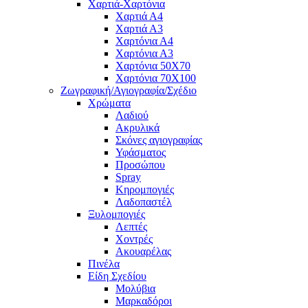
Χαρτιά-Χαρτόνια
Χαρτιά Α4
Χαρτιά Α3
Χαρτόνια Α4
Χαρτόνια Α3
Χαρτόνια 50Χ70
Χαρτόνια 70Χ100
Ζωγραφική/Αγιογραφία/Σχέδιο
Χρώματα
Λαδιού
Ακρυλικά
Σκόνες αγιογραφίας
Υφάσματος
Προσώπου
Spray
Κηρομπογιές
Λαδοπαστέλ
Ξυλομπογιές
Λεπτές
Χοντρές
Ακουαρέλας
Πινέλα
Είδη Σχεδίου
Μολύβια
Μαρκαδόροι