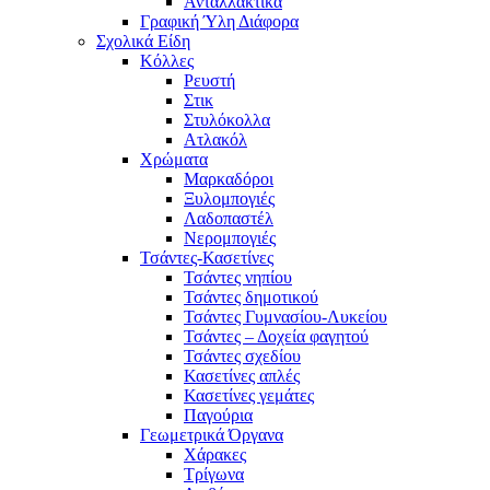
Ανταλλακτικά
Γραφική Ύλη Διάφορα
Σχολικά Είδη
Κόλλες
Ρευστή
Στικ
Στυλόκολλα
Ατλακόλ
Χρώματα
Μαρκαδόροι
Ξυλομπογιές
Λαδοπαστέλ
Νερομπογιές
Τσάντες-Κασετίνες
Τσάντες νηπίου
Τσάντες δημοτικού
Τσάντες Γυμνασίου-Λυκείου
Τσάντες – Δοχεία φαγητού
Τσάντες σχεδίου
Κασετίνες απλές
Κασετίνες γεμάτες
Παγούρια
Γεωμετρικά Όργανα
Χάρακες
Τρίγωνα