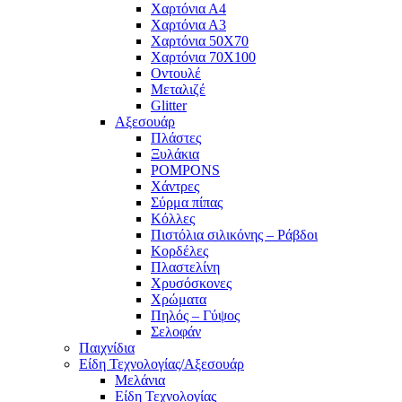
Χαρτόνια Α4
Χαρτόνια Α3
Χαρτόνια 50Χ70
Χαρτόνια 70Χ100
Οντουλέ
Μεταλιζέ
Glitter
Αξεσουάρ
Πλάστες
Ξυλάκια
POMPONS
Χάντρες
Σύρμα πίπας
Κόλλες
Πιστόλια σιλικόνης – Ράβδοι
Κορδέλες
Πλαστελίνη
Χρυσόσκονες
Χρώματα
Πηλός – Γύψος
Σελοφάν
Παιχνίδια
Είδη Τεχνολογίας/Αξεσουάρ
Μελάνια
Είδη Τεχνολογίας