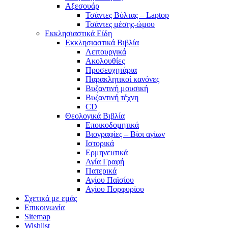
Αξεσουάρ
Τσάντες Βόλτας – Laptop
Τσάντες μέσης-ώμου
Εκκλησιαστικά Είδη
Εκκλησιαστικά Βιβλία
Λειτουργικά
Ακολουθίες
Προσευχητάρια
Παρακλητικοί κανόνες
Βυζαντινή μουσική
Βυζαντινή τέχνη
CD
Θεολογικά Βιβλία
Εποικοδομητικά
Βιογραφίες – Βίοι αγίων
Ιστορικά
Ερμηνευτικά
Αγία Γραφή
Πατερικά
Αγίου Παϊσίου
Αγίου Πορφυρίου
Σχετικά με εμάς
Επικοινωνία
Sitemap
Wishlist