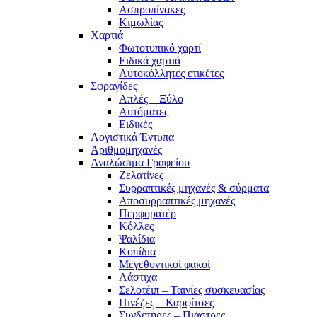
Ασπροπίνακες
Κιμωλίας
Χαρτιά
Φωτοτυπικό χαρτί
Ειδικά χαρτιά
Αυτοκόλλητες ετικέτες
Σφραγίδες
Απλές – Ξύλο
Αυτόματες
Ειδικές
Λογιστικά Έντυπα
Αριθμομηχανές
Αναλώσιμα Γραφείου
Ζελατίνες
Συρραπτικές μηχανές & σύρματα
Αποσυρραπτικές μηχανές
Περφορατέρ
Κόλλες
Ψαλίδια
Κοπίδια
Μεγεθυντικοί φακοί
Λάστιχα
Σελοτέιπ – Ταινίες συσκευασίας
Πινέζες – Καρφίτσες
Συνδετήρες – Πιάστρες