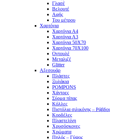
Γλασέ
Βελουτέ
Αφής
Του μέτρου
Χαρτόνια
Χαρτόνια Α4
Χαρτόνια Α3
Χαρτόνια 50Χ70
Χαρτόνια 70Χ100
Οντουλέ
Μεταλιζέ
Glitter
Αξεσουάρ
Πλάστες
Ξυλάκια
POMPONS
Χάντρες
Σύρμα πίπας
Κόλλες
Πιστόλια σιλικόνης – Ράβδοι
Κορδέλες
Πλαστελίνη
Χρυσόσκονες
Χρώματα
Πηλός – Γύψος