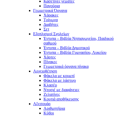
Κασετίνες γεμάτες
Παγούρια
Γεωμετρικά Όργανα
Χάρακες
Τρίγωνα
Διαβήτες
Σετ
Εξοπλισμοί Σχολείων
Έντυπα – Βιβλία Νηπιαγωγείου, Παιδικού
σαθμού
Έντυπα – Βιβλία Δημοτικού
Έντυπα – Βιβλία Γυμνασίου, Λυκείου
Χάρτες
Πίνακες
Γεωμετρικά όργανα πίνακα
Αρχειοθέτηση
Φάκελα με κουμπί
Φάκελα με λάστιχο
Κλασέρ
Ντοσιέ με διαφάνειες
Ζελατίνες
Κουτιά αποθήκευσης
Αξεσουάρ
Αριθμητήρια
Κύβοι