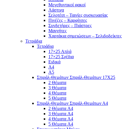
Μεγεθυντικοί φακοί
Λάστιχα
Σελοτέιπ – Ταινίες συσκευασίας
Πινέζες – Καρφίτσες
Συνδετήρες – Πιάστρες
Μαγνήτες
Χαρτάκια σημειώσεων – Σελιδοδείκτες
Τετράδια
Τετράδια
17×25 Απλά
17×25 Σχέδια
Ειδικά
Α4
Α5
Σπιράλ-Θεμάτων Σπιράλ-Θεμάτων 17Χ25
2 Θέματα
3 Θέματα
4 Θέματα
5 Θέματα
Σπιράλ-Θεμάτων Σπιράλ-Θεμάτων Α4
2 Θέματα A4
3 Θέματα A4
4 Θέματα A4
5 Θέματα A4