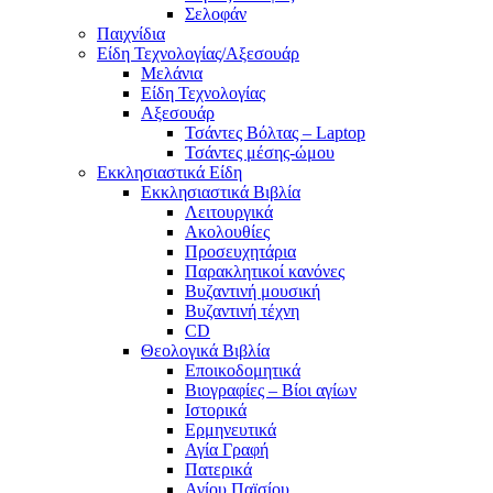
Σελοφάν
Παιχνίδια
Είδη Τεχνολογίας/Αξεσουάρ
Μελάνια
Είδη Τεχνολογίας
Αξεσουάρ
Τσάντες Βόλτας – Laptop
Τσάντες μέσης-ώμου
Εκκλησιαστικά Είδη
Εκκλησιαστικά Βιβλία
Λειτουργικά
Ακολουθίες
Προσευχητάρια
Παρακλητικοί κανόνες
Βυζαντινή μουσική
Βυζαντινή τέχνη
CD
Θεολογικά Βιβλία
Εποικοδομητικά
Βιογραφίες – Βίοι αγίων
Ιστορικά
Ερμηνευτικά
Αγία Γραφή
Πατερικά
Αγίου Παϊσίου