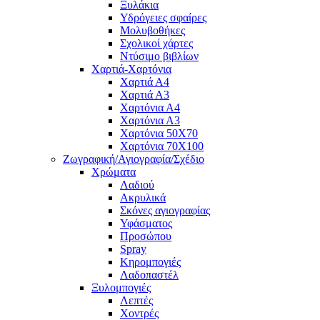
Ξυλάκια
Υδρόγειες σφαίρες
Μολυβοθήκες
Σχολικοί χάρτες
Ντύσιμο βιβλίων
Χαρτιά-Χαρτόνια
Χαρτιά Α4
Χαρτιά Α3
Χαρτόνια Α4
Χαρτόνια Α3
Χαρτόνια 50Χ70
Χαρτόνια 70Χ100
Ζωγραφική/Αγιογραφία/Σχέδιο
Χρώματα
Λαδιού
Ακρυλικά
Σκόνες αγιογραφίας
Υφάσματος
Προσώπου
Spray
Κηρομπογιές
Λαδοπαστέλ
Ξυλομπογιές
Λεπτές
Χοντρές