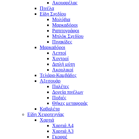
Ακουαρέλας
Πινέλα
Είδη Σχεδίου
Μολύβια
Μαρκαδόροι
Ραπιτογράφοι
Μπλόκ Σχεδίου
Πινακίδες
Μαρκαδόροι
Λεπτοί
Χοντροί
Διπλή μύτη
Ακρυλικοί
Τελάρα-Καμβάδες
Αξεσουάρ
Παλέτες
Δοχεία πινέλων
Ποδιές
Θήκες μεταφοράς
Καβαλέτα
Είδη Χειροτεχνίας
Χαρτιά
Χαρτιά Α4
Χαρτιά Α3
Γκοφρέ