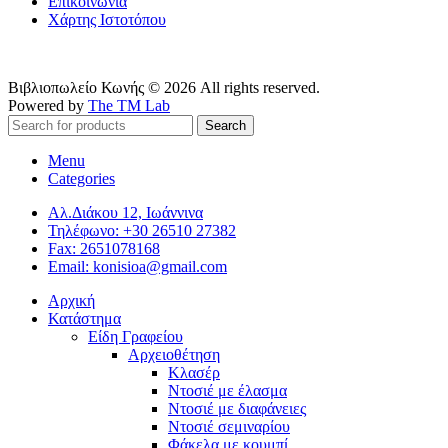
Επικοινωνία
Χάρτης Ιστοτόπου
Βιβλιοπωλείο Κωνής © 2026 All rights reserved.
Powered by
The TM Lab
Search
Menu
Categories
Αλ.Διάκου 12, Ιωάννινα
Τηλέφωνο: +30 26510 27382
Fax: 2651078168
Email: konisioa@gmail.com
Αρχική
Κατάστημα
Είδη Γραφείου
Αρχειοθέτηση
Κλασέρ
Ντοσιέ με έλασμα
Ντοσιέ με διαφάνειες
Ντοσιέ σεμιναρίου
Φάκελα με κουμπί