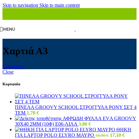
Skip to navigation
Skip to main content
MENU
Χαρτιά Α3
Categories
Close
Κορυφαία
ΠΙΝΕΛΑ GRΟΟVΥ SCΗΟΟL ΣΤΡΟΓΓΥΛΑ ΡΟΝΥ ΣΕΤ 4
ΤΕΜ
1,70
€
ΑΦΡΩΔΗ ΦΥΛΛΑ ΕVΑ GRΟΟVΥ
30Χ40 2ΜΜ (10Φ) Ε06-ΛΙΛΑ
3,80
€
ΘΗΚΗ
Original
Η
ΓΙΑ LAPTOP POLO ELYRO ΜΑΥΡΟ
17,10
€
19,00
€