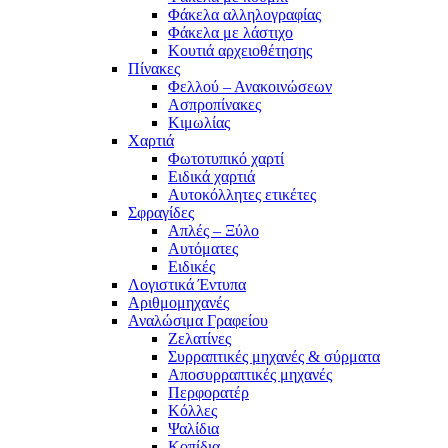
Φάκελα αλληλογραφίας
Φάκελα με λάστιχο
Κουτιά αρχειοθέτησης
Πίνακες
Φελλού – Ανακοινώσεων
Ασπροπίνακες
Κιμωλίας
Χαρτιά
Φωτοτυπικό χαρτί
Ειδικά χαρτιά
Αυτοκόλλητες ετικέτες
Σφραγίδες
Απλές – Ξύλο
Αυτόματες
Ειδικές
Λογιστικά Έντυπα
Αριθμομηχανές
Αναλώσιμα Γραφείου
Ζελατίνες
Συρραπτικές μηχανές & σύρματα
Αποσυρραπτικές μηχανές
Περφορατέρ
Κόλλες
Ψαλίδια
Κοπίδια