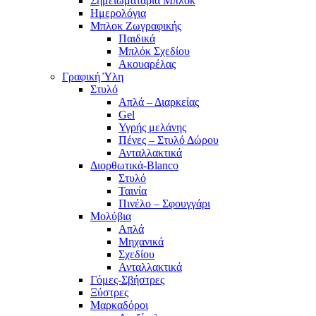
Σημειωματάρια Μπλοκ
Ημερολόγια
Μπλοκ Ζωγραφικής
Παιδικά
Μπλόκ Σχεδίου
Ακουαρέλας
Γραφική Ύλη
Στυλό
Απλά – Διαρκείας
Gel
Υγρής μελάνης
Πένες – Στυλό Δώρου
Ανταλλακτικά
Διορθωτικά-Blanco
Στυλό
Ταινία
Πινέλο – Σφουγγάρι
Μολύβια
Απλά
Μηχανικά
Σχεδίου
Ανταλλακτικά
Γόμες-Σβήστρες
Ξύστρες
Μαρκαδόροι