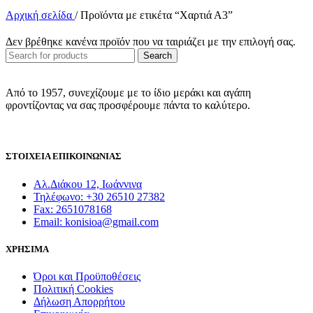
price
τρέχο
Αρχική σελίδα
/
Προϊόντα με ετικέτα “Χαρτιά Α3”
was:
τιμή
19,00 €.
είναι:
17,10 €
Δεν βρέθηκε κανένα προϊόν που να ταιριάζει με την επιλογή σας.
Search
Από το 1957, συνεχίζουμε με το ίδιο μεράκι και αγάπη
φροντίζοντας να σας προσφέρουμε πάντα το καλύτερο.
ΣΤΟΙΧΕΙΑ ΕΠΙΚΟΙΝΩΝΙΑΣ
Αλ.Διάκου 12, Ιωάννινα
Τηλέφωνο: +30 26510 27382
Fax: 2651078168
Email: konisioa@gmail.com
ΧΡΗΣΙΜΑ
Όροι και Προϋποθέσεις
Πολιτική Cookies
Δήλωση Απορρήτου