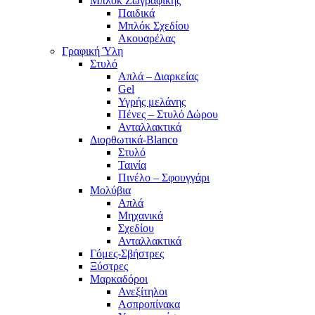
Μπλοκ Ζωγραφικής
Παιδικά
Μπλόκ Σχεδίου
Ακουαρέλας
Γραφική Ύλη
Στυλό
Απλά – Διαρκείας
Gel
Υγρής μελάνης
Πένες – Στυλό Δώρου
Ανταλλακτικά
Διορθωτικά-Blanco
Στυλό
Ταινία
Πινέλο – Σφουγγάρι
Μολύβια
Απλά
Μηχανικά
Σχεδίου
Ανταλλακτικά
Γόμες-Σβήστρες
Ξύστρες
Μαρκαδόροι
Ανεξίτηλοι
Ασπροπίνακα