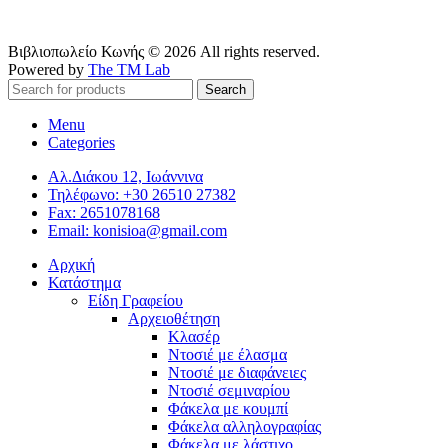
Βιβλιοπωλείο Κωνής © 2026 All rights reserved.
Powered by
The TM Lab
Search
Menu
Categories
Αλ.Διάκου 12, Ιωάννινα
Τηλέφωνο: +30 26510 27382
Fax: 2651078168
Email: konisioa@gmail.com
Αρχική
Κατάστημα
Είδη Γραφείου
Αρχειοθέτηση
Κλασέρ
Ντοσιέ με έλασμα
Ντοσιέ με διαφάνειες
Ντοσιέ σεμιναρίου
Φάκελα με κουμπί
Φάκελα αλληλογραφίας
Φάκελα με λάστιχο