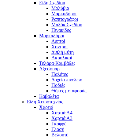
Είδη Σχεδίου
Μολύβια
Μαρκαδόροι
Ραπιτογράφοι
Μπλόκ Σχεδίου
Πινακίδες
Μαρκαδόροι
Λεπτοί
Χοντροί
Διπλή μύτη
Ακρυλικοί
Τελάρα-Καμβάδες
Αξεσουάρ
Παλέτες
Δοχεία πινέλων
Ποδιές
Θήκες μεταφοράς
Καβαλέτα
Είδη Χειροτεχνίας
Χαρτιά
Χαρτιά Α4
Χαρτιά Α3
Γκοφρέ
Γλασέ
Βελουτέ