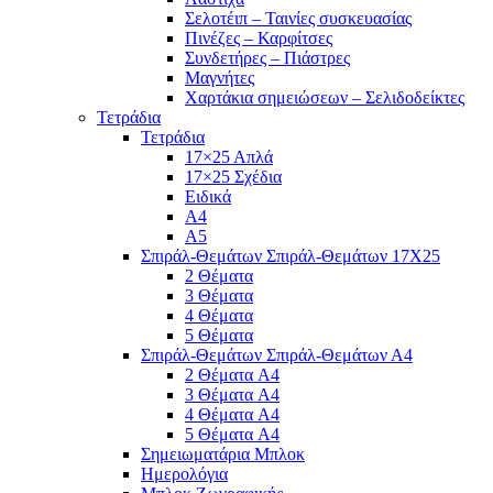
Σελοτέιπ – Ταινίες συσκευασίας
Πινέζες – Καρφίτσες
Συνδετήρες – Πιάστρες
Μαγνήτες
Χαρτάκια σημειώσεων – Σελιδοδείκτες
Τετράδια
Τετράδια
17×25 Απλά
17×25 Σχέδια
Ειδικά
Α4
Α5
Σπιράλ-Θεμάτων Σπιράλ-Θεμάτων 17Χ25
2 Θέματα
3 Θέματα
4 Θέματα
5 Θέματα
Σπιράλ-Θεμάτων Σπιράλ-Θεμάτων Α4
2 Θέματα A4
3 Θέματα A4
4 Θέματα A4
5 Θέματα A4
Σημειωματάρια Μπλοκ
Ημερολόγια