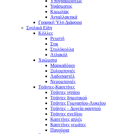
Υπογραμμίσεως
Υφάσματος
Κιμωλίας
Ανταλλακτικά
Γραφική Ύλη Διάφορα
Σχολικά Είδη
Κόλλες
Ρευστή
Στικ
Στυλόκολλα
Ατλακόλ
Χρώματα
Μαρκαδόροι
Ξυλομπογιές
Λαδοπαστέλ
Νερομπογιές
Τσάντες-Κασετίνες
Τσάντες νηπίου
Τσάντες δημοτικού
Τσάντες Γυμνασίου-Λυκείου
Τσάντες – Δοχεία φαγητού
Τσάντες σχεδίου
Κασετίνες απλές
Κασετίνες γεμάτες
Παγούρια