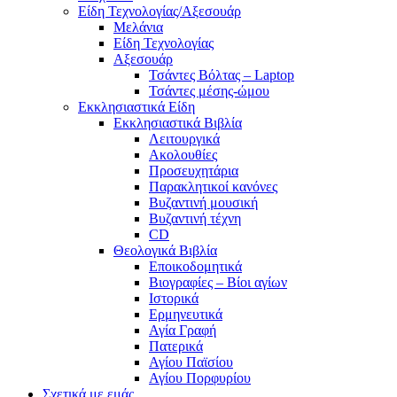
Είδη Τεχνολογίας/Αξεσουάρ
Μελάνια
Είδη Τεχνολογίας
Αξεσουάρ
Τσάντες Βόλτας – Laptop
Τσάντες μέσης-ώμου
Εκκλησιαστικά Είδη
Εκκλησιαστικά Βιβλία
Λειτουργικά
Ακολουθίες
Προσευχητάρια
Παρακλητικοί κανόνες
Βυζαντινή μουσική
Βυζαντινή τέχνη
CD
Θεολογικά Βιβλία
Εποικοδομητικά
Βιογραφίες – Βίοι αγίων
Ιστορικά
Ερμηνευτικά
Αγία Γραφή
Πατερικά
Αγίου Παϊσίου
Αγίου Πορφυρίου
Σχετικά με εμάς