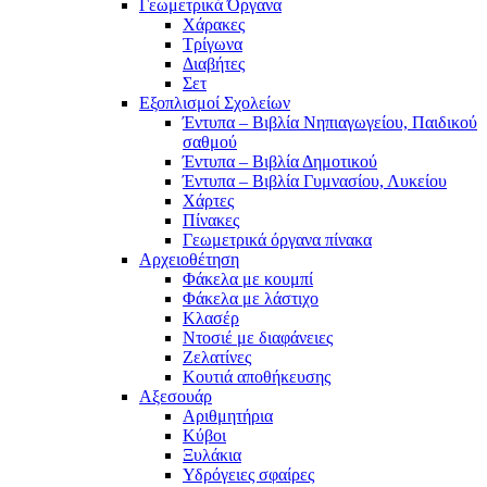
Γεωμετρικά Όργανα
Χάρακες
Τρίγωνα
Διαβήτες
Σετ
Εξοπλισμοί Σχολείων
Έντυπα – Βιβλία Νηπιαγωγείου, Παιδικού
σαθμού
Έντυπα – Βιβλία Δημοτικού
Έντυπα – Βιβλία Γυμνασίου, Λυκείου
Χάρτες
Πίνακες
Γεωμετρικά όργανα πίνακα
Αρχειοθέτηση
Φάκελα με κουμπί
Φάκελα με λάστιχο
Κλασέρ
Ντοσιέ με διαφάνειες
Ζελατίνες
Κουτιά αποθήκευσης
Αξεσουάρ
Αριθμητήρια
Κύβοι
Ξυλάκια
Υδρόγειες σφαίρες