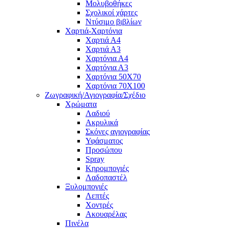
Μολυβοθήκες
Σχολικοί χάρτες
Ντύσιμο βιβλίων
Χαρτιά-Χαρτόνια
Χαρτιά Α4
Χαρτιά Α3
Χαρτόνια Α4
Χαρτόνια Α3
Χαρτόνια 50Χ70
Χαρτόνια 70Χ100
Ζωγραφική/Αγιογραφία/Σχέδιο
Χρώματα
Λαδιού
Ακρυλικά
Σκόνες αγιογραφίας
Υφάσματος
Προσώπου
Spray
Κηρομπογιές
Λαδοπαστέλ
Ξυλομπογιές
Λεπτές
Χοντρές
Ακουαρέλας
Πινέλα