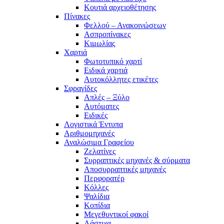
Κουτιά αρχειοθέτησης
Πίνακες
Φελλού – Ανακοινώσεων
Ασπροπίνακες
Κιμωλίας
Χαρτιά
Φωτοτυπικό χαρτί
Ειδικά χαρτιά
Αυτοκόλλητες ετικέτες
Σφραγίδες
Απλές – Ξύλο
Αυτόματες
Ειδικές
Λογιστικά Έντυπα
Αριθμομηχανές
Αναλώσιμα Γραφείου
Ζελατίνες
Συρραπτικές μηχανές & σύρματα
Αποσυρραπτικές μηχανές
Περφορατέρ
Κόλλες
Ψαλίδια
Κοπίδια
Μεγεθυντικοί φακοί
Λάστιχα