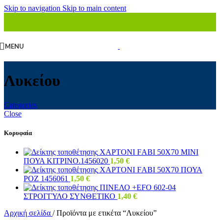
Skip to navigation
Skip to main content
MENU
Λυκείου
Categories
Close
Κορυφαία
ΧΑΡΤΟΝΙ FΑΒΙ 50Χ70 ΜΙΝΙ
ΠΟΥΑ ΚΙΤΡΙΝΟ.1456020
1,50
€
ΧΑΡΤΟΝΙ FΑΒΙ 50Χ70 ΠΟΥΑ
ΡΟΖ 1456061
1,50
€
ΠΙΝΕΛΟ +ΕFΟ 602-04
ΣΤΡΟΓΓΥΛΟ ΣΥΝΘΕΤΙΚΟ
1,40
€
Αρχική σελίδα
/
Προϊόντα με ετικέτα “Λυκείου”