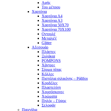
Αφής
Του μέτρου
Χαρτόνια
Χαρτόνια Α4
Χαρτόνια Α3
Χαρτόνια 50Χ70
Χαρτόνια 70Χ100
Οντουλέ
Μεταλιζέ
Glitter
Αξεσουάρ
Πλάστες
Ξυλάκια
POMPONS
Χάντρες
Σύρμα πίπας
Κόλλες
Πιστόλια σιλικόνης – Ράβδοι
Κορδέλες
Πλαστελίνη
Χρυσόσκονες
Χρώματα
Πηλός – Γύψος
Σελοφάν
Παιχνίδια