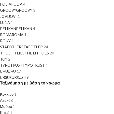
FOLIA
FOLIA
4
GROOVY
GROOVY
3
JOVI
JOVI
1
LUNA
1
PELIKAN
PELIKAN
4
ROMA
ROMA
1
RONY
1
STAEDTLER
STAEDTLER
24
THE LITTLIES
THE LITTLIES
20
TOY
2
TYPOTRUST
TYPOTRUST
4
UHU
UHU
17
URSUS
URSUS
29
Ταξινόμηση με βάση το χρώμα
Κόκκινο
1
Λευκό
6
Μαύρο
1
Καφέ
1