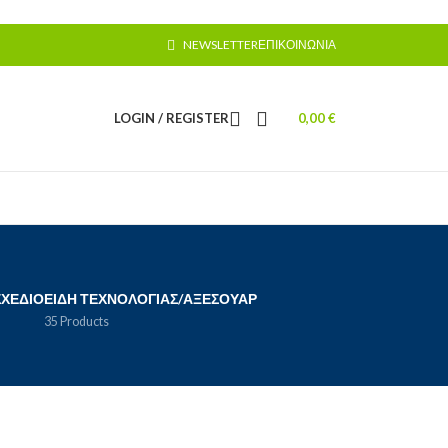
NEWSLETTER
ΕΠΙΚΟΙΝΩΝΊΑ
LOGIN / REGISTER
0,00
€
ΣΧΈΔΙΟ
ΕΊΔΗ ΤΕΧΝΟΛΟΓΊΑΣ/ΑΞΕΣΟΥΆΡ
35 Products