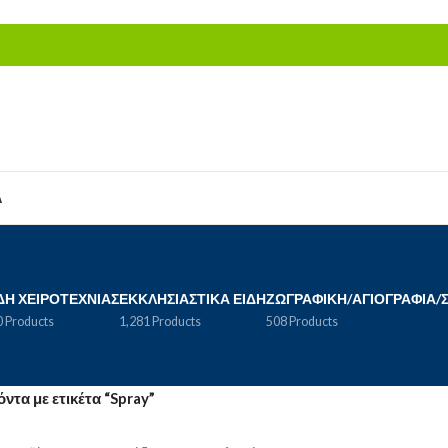
Α
ΔΗ ΧΕΙΡΟΤΕΧΝΊΑΣ
ΕΚΚΛΗΣΙΑΣΤΙΚΆ ΕΊΔΗ
ΖΩΓΡΑΦΙΚΉ/ΑΓΙΟΓΡΑΦΊΑ/
 Products
1,281 Products
508 Products
ντα με ετικέτα “Spray”