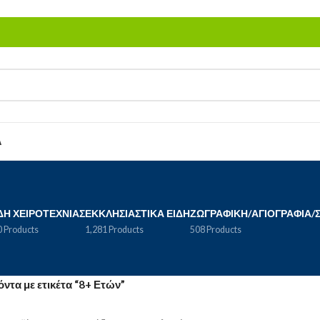
Α
ΔΗ ΧΕΙΡΟΤΕΧΝΊΑΣ
ΕΚΚΛΗΣΙΑΣΤΙΚΆ ΕΊΔΗ
ΖΩΓΡΑΦΙΚΉ/ΑΓΙΟΓΡΑΦΊΑ/
 Products
1,281 Products
508 Products
όντα με ετικέτα “8+ Ετών”