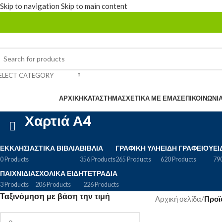
Skip to navigation
Skip to main content
ELECT CATEGORY
rowse Categories
ΑΡΧΙΚΉ
ΚΑΤΆΣΤΗΜΑ
ΣΧΕΤΙΚΆ ΜΕ ΕΜΆΣ
ΕΠΙΚΟΙΝΩΝΊ
Χαρτιά Α4
ΕΚΚΛΗΣΙΑΣΤΙΚΆ ΒΙΒΛΊΑ
ΒΙΒΛΊΑ
ΓΡΑΦΙΚΉ ΎΛΗ
ΕΊΔΗ ΓΡΑΦΕΊΟΥ
ΕΊ
0 Products
356 Products
265 Products
620 Products
790
ΠΑΙΧΝΊΔΙΑ
ΣΧΟΛΙΚΆ ΕΊΔΗ
ΤΕΤΡΆΔΙΑ
3 Products
206 Products
226 Products
Ταξινόμηση με βάση την τιμή
Αρχική σελίδα
/
Προϊό