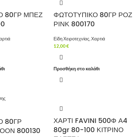
Ο 80ΓΡ ΜΠΕΖ
ΦΩΤΟΤΥΠΙΚΟ 80ΓΡ ΡΟΖ
00
ΡΙΝΚ 800170
αρτιά
Είδη Χειροτεχνίας
,
Χαρτιά
12,00
€
άθι
Προσθήκη στο καλάθι
ΧΑΡΤΙ FAVINI 500Φ Α4
Ο 80ΓΡ
80gr 80-100 ΚΙΤΡΙΝΟ
GΟΟΝ 800130