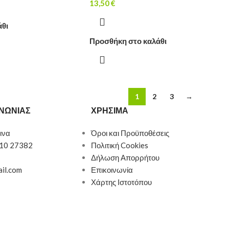
13,50
€
άθι
Προσθήκη στο καλάθι
1
2
3
→
ΙΝΩΝΙΑΣ
ΧΡΗΣΙΜΑ
ινα
Όροι και Προϋποθέσεις
510 27382
Πολιτική Cookies
Δήλωση Απορρήτου
ail.com
Επικοινωνία
Χάρτης Ιστοτόπου