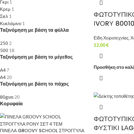
Γκρι
1
Κρεμ
1
ΦΩΤΟΤΥΠΙΚ
Σιελ
1
ΙVΟRΥ 8001
Κυκλάμινο
1
Ταξινόμηση με βάση τα φύλλα
Είδη Χειροτεχνίας
,
Χ
250
2
12,00
€
500
18
Ταξινόμηση με βάση το μέγεθος
Προσθήκη στο καλ
A4
7
Α4
20
Ταξινόμηση με βάση το πάχος
80gsm
20
Κορυφαία
ΦΩΤΟΤΥΠΙΚ
ΦΥΣΤΙΚΙ LΑ
ΠΙΝΕΛΑ GRΟΟVΥ SCΗΟΟL ΣΤΡΟΓΓΥΛΑ