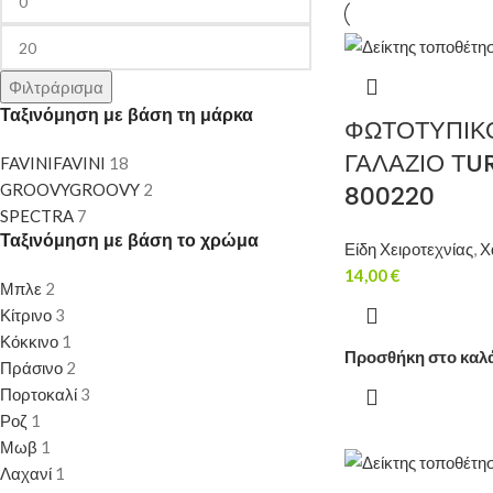
Φιλτράρισμα
Ταξινόμηση με βάση τη μάρκα
ΦΩΤΟΤΥΠΙΚ
ΓΑΛΑΖΙΟ ΤU
FAVINI
FAVINI
18
GROOVY
GROOVY
2
800220
SPECTRA
7
Ταξινόμηση με βάση το χρώμα
Είδη Χειροτεχνίας
,
Χ
14,00
€
Μπλε
2
Κίτρινο
3
Κόκκινο
1
Προσθήκη στο καλ
Πράσινο
2
Πορτοκαλί
3
Ροζ
1
Μωβ
1
Λαχανί
1