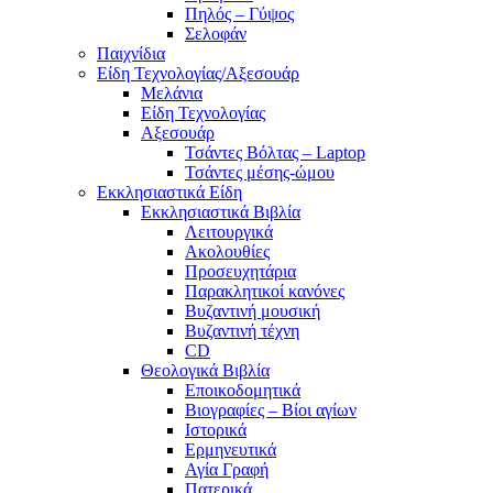
Πηλός – Γύψος
Σελοφάν
Παιχνίδια
Είδη Τεχνολογίας/Αξεσουάρ
Μελάνια
Είδη Τεχνολογίας
Αξεσουάρ
Τσάντες Βόλτας – Laptop
Τσάντες μέσης-ώμου
Εκκλησιαστικά Είδη
Εκκλησιαστικά Βιβλία
Λειτουργικά
Ακολουθίες
Προσευχητάρια
Παρακλητικοί κανόνες
Βυζαντινή μουσική
Βυζαντινή τέχνη
CD
Θεολογικά Βιβλία
Εποικοδομητικά
Βιογραφίες – Βίοι αγίων
Ιστορικά
Ερμηνευτικά
Αγία Γραφή
Πατερικά