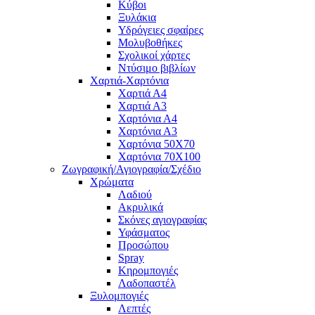
Κύβοι
Ξυλάκια
Υδρόγειες σφαίρες
Μολυβοθήκες
Σχολικοί χάρτες
Ντύσιμο βιβλίων
Χαρτιά-Χαρτόνια
Χαρτιά Α4
Χαρτιά Α3
Χαρτόνια Α4
Χαρτόνια Α3
Χαρτόνια 50Χ70
Χαρτόνια 70Χ100
Ζωγραφική/Αγιογραφία/Σχέδιο
Χρώματα
Λαδιού
Ακρυλικά
Σκόνες αγιογραφίας
Υφάσματος
Προσώπου
Spray
Κηρομπογιές
Λαδοπαστέλ
Ξυλομπογιές
Λεπτές