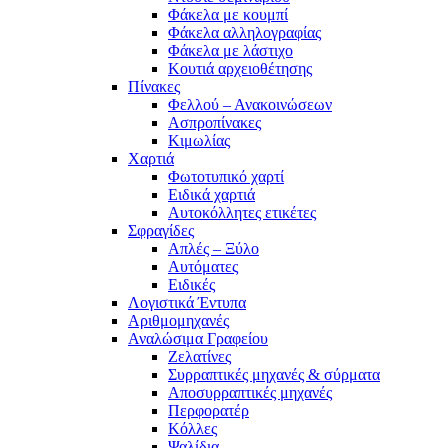
Φάκελα με κουμπί
Φάκελα αλληλογραφίας
Φάκελα με λάστιχο
Κουτιά αρχειοθέτησης
Πίνακες
Φελλού – Ανακοινώσεων
Ασπροπίνακες
Κιμωλίας
Χαρτιά
Φωτοτυπικό χαρτί
Ειδικά χαρτιά
Αυτοκόλλητες ετικέτες
Σφραγίδες
Απλές – Ξύλο
Αυτόματες
Ειδικές
Λογιστικά Έντυπα
Αριθμομηχανές
Αναλώσιμα Γραφείου
Ζελατίνες
Συρραπτικές μηχανές & σύρματα
Αποσυρραπτικές μηχανές
Περφορατέρ
Κόλλες
Ψαλίδια