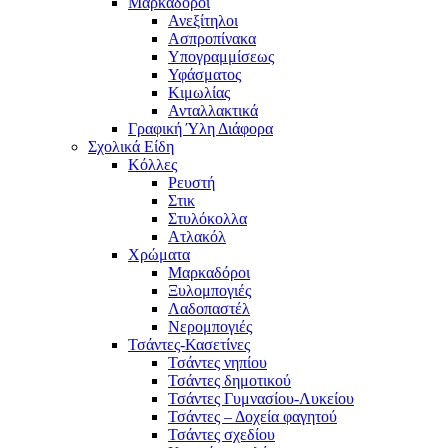
Μαρκαδόροι
Ανεξίτηλοι
Ασπροπίνακα
Υπογραμμίσεως
Υφάσματος
Κιμωλίας
Ανταλλακτικά
Γραφική Ύλη Διάφορα
Σχολικά Είδη
Κόλλες
Ρευστή
Στικ
Στυλόκολλα
Ατλακόλ
Χρώματα
Μαρκαδόροι
Ξυλομπογιές
Λαδοπαστέλ
Νερομπογιές
Τσάντες-Κασετίνες
Τσάντες νηπίου
Τσάντες δημοτικού
Τσάντες Γυμνασίου-Λυκείου
Τσάντες – Δοχεία φαγητού
Τσάντες σχεδίου