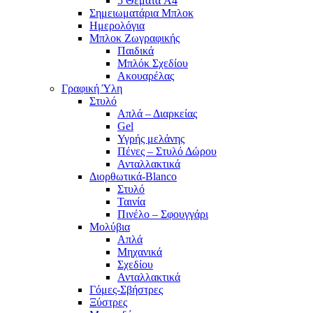
5 Θέματα A4
Σημειωματάρια Μπλοκ
Ημερολόγια
Μπλοκ Ζωγραφικής
Παιδικά
Μπλόκ Σχεδίου
Ακουαρέλας
Γραφική Ύλη
Στυλό
Απλά – Διαρκείας
Gel
Υγρής μελάνης
Πένες – Στυλό Δώρου
Ανταλλακτικά
Διορθωτικά-Blanco
Στυλό
Ταινία
Πινέλο – Σφουγγάρι
Μολύβια
Απλά
Μηχανικά
Σχεδίου
Ανταλλακτικά
Γόμες-Σβήστρες
Ξύστρες