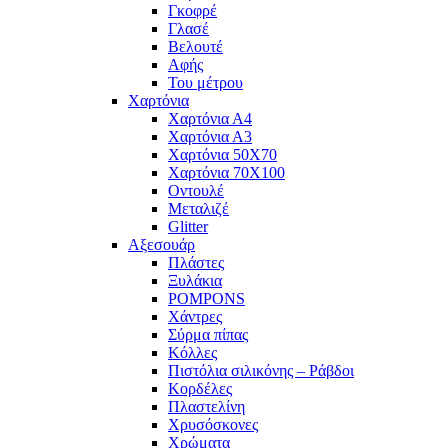
Γκοφρέ
Γλασέ
Βελουτέ
Αφής
Του μέτρου
Χαρτόνια
Χαρτόνια Α4
Χαρτόνια Α3
Χαρτόνια 50Χ70
Χαρτόνια 70Χ100
Οντουλέ
Μεταλιζέ
Glitter
Αξεσουάρ
Πλάστες
Ξυλάκια
POMPONS
Χάντρες
Σύρμα πίπας
Κόλλες
Πιστόλια σιλικόνης – Ράβδοι
Κορδέλες
Πλαστελίνη
Χρυσόσκονες
Χρώματα