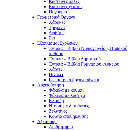
Κασετίνες απλές
Κασετίνες γεμάτες
Παγούρια
Γεωμετρικά Όργανα
Χάρακες
Τρίγωνα
Διαβήτες
Σετ
Εξοπλισμοί Σχολείων
Έντυπα – Βιβλία Νηπιαγωγείου, Παιδικού
σαθμού
Έντυπα – Βιβλία Δημοτικού
Έντυπα – Βιβλία Γυμνασίου, Λυκείου
Χάρτες
Πίνακες
Γεωμετρικά όργανα πίνακα
Αρχειοθέτηση
Φάκελα με κουμπί
Φάκελα με λάστιχο
Κλασέρ
Ντοσιέ με διαφάνειες
Ζελατίνες
Κουτιά αποθήκευσης
Αξεσουάρ
Αριθμητήρια