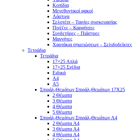
Κοπίδια
Μεγεθυντικοί φακοί
Λάστιχα
Σελοτέιπ – Ταινίες συσκευασίας
Πινέζες – Καρφίτσες
Συνδετήρες – Πιάστρες
Μαγνήτες
Χαρτάκια σημειώσεων – Σελιδοδείκτες
Τετράδια
Τετράδια
17×25 Απλά
17×25 Σχέδια
Ειδικά
Α4
Α5
Σπιράλ-Θεμάτων Σπιράλ-Θεμάτων 17Χ25
2 Θέματα
3 Θέματα
4 Θέματα
5 Θέματα
Σπιράλ-Θεμάτων Σπιράλ-Θεμάτων Α4
2 Θέματα A4
3 Θέματα A4
4 Θέματα A4