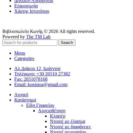
Δήλωση Απορρήτου
Επικοινωνία
Χάρτης Ιστοτόπου
Βιβλιοπωλείο Κωνής © 2026 All rights reserved.
Powered by
The TM Lab
Search
Menu
Categories
Αλ.Διάκου 12, Ιωάννινα
Τηλέφωνο: +30 26510 27382
Fax: 2651078168
Email: konisioa@gmail.com
Αρχική
Κατάστημα
Είδη Γραφείου
Αρχειοθέτηση
Κλασέρ
Ντοσιέ με έλασμα
Ντοσιέ με διαφάνειες
Ντοσιέ σεμιναρίου