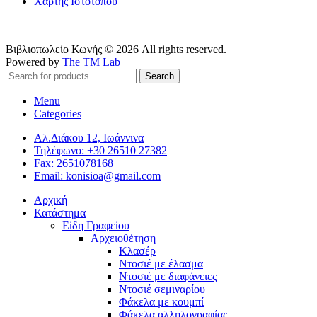
Χάρτης Ιστοτόπου
Βιβλιοπωλείο Κωνής © 2026 All rights reserved.
Powered by
The TM Lab
Search
Menu
Categories
Αλ.Διάκου 12, Ιωάννινα
Τηλέφωνο: +30 26510 27382
Fax: 2651078168
Email: konisioa@gmail.com
Αρχική
Κατάστημα
Είδη Γραφείου
Αρχειοθέτηση
Κλασέρ
Ντοσιέ με έλασμα
Ντοσιέ με διαφάνειες
Ντοσιέ σεμιναρίου
Φάκελα με κουμπί
Φάκελα αλληλογραφίας