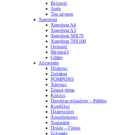
Βελουτέ
Αφής
Του μέτρου
Χαρτόνια
Χαρτόνια Α4
Χαρτόνια Α3
Χαρτόνια 50Χ70
Χαρτόνια 70Χ100
Οντουλέ
Μεταλιζέ
Glitter
Αξεσουάρ
Πλάστες
Ξυλάκια
POMPONS
Χάντρες
Σύρμα πίπας
Κόλλες
Πιστόλια σιλικόνης – Ράβδοι
Κορδέλες
Πλαστελίνη
Χρυσόσκονες
Χρώματα
Πηλός – Γύψος
Σελοφάν