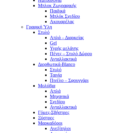
Ημερολόγια
Μπλοκ Ζωγραφικής
Παιδικά
Μπλόκ Σχεδίου
Ακουαρέλας
Γραφική Ύλη
Στυλό
Απλά – Διαρκείας
Gel
Υγρής μελάνης
Πένες – Στυλό Δώρου
Ανταλλακτικά
Διορθωτικά-Blanco
Στυλό
Ταινία
Πινέλο – Σφουγγάρι
Μολύβια
Απλά
Μηχανικά
Σχεδίου
Ανταλλακτικά
Γόμες-Σβήστρες
Ξύστρες
Μαρκαδόροι
Ανεξίτηλοι