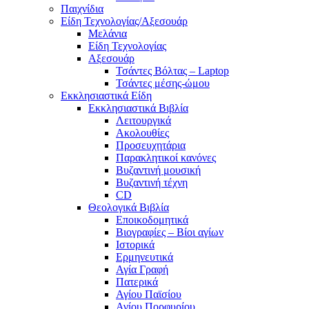
Παιχνίδια
Είδη Τεχνολογίας/Αξεσουάρ
Μελάνια
Είδη Τεχνολογίας
Αξεσουάρ
Τσάντες Βόλτας – Laptop
Τσάντες μέσης-ώμου
Εκκλησιαστικά Είδη
Εκκλησιαστικά Βιβλία
Λειτουργικά
Ακολουθίες
Προσευχητάρια
Παρακλητικοί κανόνες
Βυζαντινή μουσική
Βυζαντινή τέχνη
CD
Θεολογικά Βιβλία
Εποικοδομητικά
Βιογραφίες – Βίοι αγίων
Ιστορικά
Ερμηνευτικά
Αγία Γραφή
Πατερικά
Αγίου Παϊσίου
Αγίου Πορφυρίου