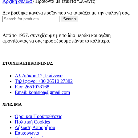
Αρχική σελίδα
/
Προϊόντα με ετικέτα “Ξύλινες”
Δεν βρέθηκε κανένα προϊόν που να ταιριάζει με την επιλογή σας.
Search
Από το 1957, συνεχίζουμε με το ίδιο μεράκι και αγάπη
φροντίζοντας να σας προσφέρουμε πάντα το καλύτερο.
ΣΤΟΙΧΕΙΑ ΕΠΙΚΟΙΝΩΝΙΑΣ
Αλ.Διάκου 12, Ιωάννινα
Τηλέφωνο: +30 26510 27382
Fax: 2651078168
Email: konisioa@gmail.com
ΧΡΗΣΙΜΑ
Όροι και Προϋποθέσεις
Πολιτική Cookies
Δήλωση Απορρήτου
Επικοινωνία