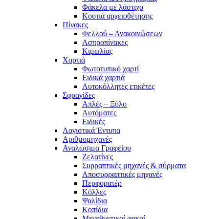
Φάκελα με λάστιχο
Κουτιά αρχειοθέτησης
Πίνακες
Φελλού – Ανακοινώσεων
Ασπροπίνακες
Κιμωλίας
Χαρτιά
Φωτοτυπικό χαρτί
Ειδικά χαρτιά
Αυτοκόλλητες ετικέτες
Σφραγίδες
Απλές – Ξύλο
Αυτόματες
Ειδικές
Λογιστικά Έντυπα
Αριθμομηχανές
Αναλώσιμα Γραφείου
Ζελατίνες
Συρραπτικές μηχανές & σύρματα
Αποσυρραπτικές μηχανές
Περφορατέρ
Κόλλες
Ψαλίδια
Κοπίδια
Μεγεθυντικοί φακοί