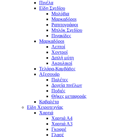
Πινέλα
Είδη Σχεδίου
Μολύβια
Μαρκαδόροι
Ραπιτογράφοι
Μπλόκ Σχεδίου
Πινακίδες
Μαρκαδόροι
Λεπτοί
Χοντροί
Διπλή μύτη
Ακρυλικοί
Τελάρα-Καμβάδες
Αξεσουάρ
Παλέτες
Δοχεία πινέλων
Ποδιές
Θήκες μεταφοράς
Καβαλέτα
Είδη Χειροτεχνίας
Χαρτιά
Χαρτιά Α4
Χαρτιά Α3
Γκοφρέ
Γλασέ