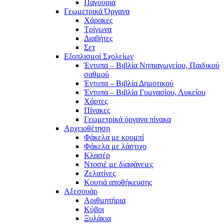
Παγούρια
Γεωμετρικά Όργανα
Χάρακες
Τρίγωνα
Διαβήτες
Σετ
Εξοπλισμοί Σχολείων
Έντυπα – Βιβλία Νηπιαγωγείου, Παιδικού
σαθμού
Έντυπα – Βιβλία Δημοτικού
Έντυπα – Βιβλία Γυμνασίου, Λυκείου
Χάρτες
Πίνακες
Γεωμετρικά όργανα πίνακα
Αρχειοθέτηση
Φάκελα με κουμπί
Φάκελα με λάστιχο
Κλασέρ
Ντοσιέ με διαφάνειες
Ζελατίνες
Κουτιά αποθήκευσης
Αξεσουάρ
Αριθμητήρια
Κύβοι
Ξυλάκια