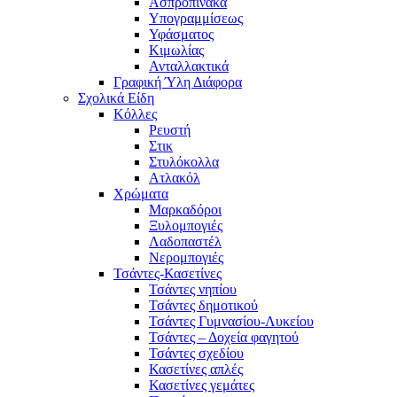
Ασπροπίνακα
Υπογραμμίσεως
Υφάσματος
Κιμωλίας
Ανταλλακτικά
Γραφική Ύλη Διάφορα
Σχολικά Είδη
Κόλλες
Ρευστή
Στικ
Στυλόκολλα
Ατλακόλ
Χρώματα
Μαρκαδόροι
Ξυλομπογιές
Λαδοπαστέλ
Νερομπογιές
Τσάντες-Κασετίνες
Τσάντες νηπίου
Τσάντες δημοτικού
Τσάντες Γυμνασίου-Λυκείου
Τσάντες – Δοχεία φαγητού
Τσάντες σχεδίου
Κασετίνες απλές
Κασετίνες γεμάτες