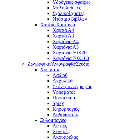
Υδρόγειες σφαίρες
Μολυβοθήκες
Σχολικοί χάρτες
Ντύσιμο βιβλίων
Χαρτιά-Χαρτόνια
Χαρτιά Α4
Χαρτιά Α3
Χαρτόνια Α4
Χαρτόνια Α3
Χαρτόνια 50Χ70
Χαρτόνια 70Χ100
Ζωγραφική/Αγιογραφία/Σχέδιο
Χρώματα
Λαδιού
Ακρυλικά
Σκόνες αγιογραφίας
Υφάσματος
Προσώπου
Spray
Κηρομπογιές
Λαδοπαστέλ
Ξυλομπογιές
Λεπτές
Χοντρές
Ακουαρέλας