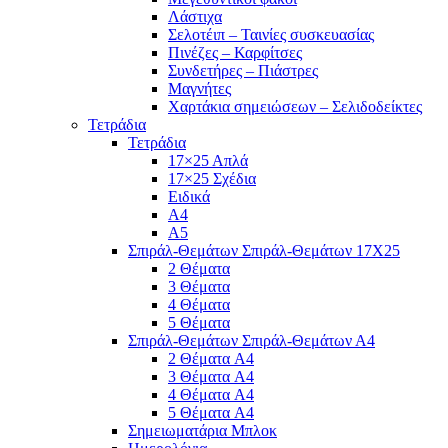
Λάστιχα
Σελοτέιπ – Ταινίες συσκευασίας
Πινέζες – Καρφίτσες
Συνδετήρες – Πιάστρες
Μαγνήτες
Χαρτάκια σημειώσεων – Σελιδοδείκτες
Τετράδια
Τετράδια
17×25 Απλά
17×25 Σχέδια
Ειδικά
Α4
Α5
Σπιράλ-Θεμάτων Σπιράλ-Θεμάτων 17Χ25
2 Θέματα
3 Θέματα
4 Θέματα
5 Θέματα
Σπιράλ-Θεμάτων Σπιράλ-Θεμάτων Α4
2 Θέματα A4
3 Θέματα A4
4 Θέματα A4
5 Θέματα A4
Σημειωματάρια Μπλοκ