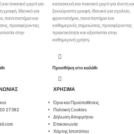
και ποιοτικό χαρτί για
κατασκευή και ποιοτικό χαρτί για άνετη κα
η γραφή. Ιδανικό για
ξεκούραστη γραφή. Ιδανικό για σχολείο,
ο, πανεπιστήμιο και
φροντιστήριο, πανεπιστήμιο και
σεις, προσφέροντας
καθημερινές σημειώσεις, προσφέροντας
ιοπιστία στην
πρακτικότητα και αξιοπιστία στην
καθημερινή χρήση.
άθι
Προσθήκη στο καλάθι
ΙΝΩΝΙΑΣ
ΧΡΗΣΙΜΑ
ινα
Όροι και Προϋποθέσεις
510 27382
Πολιτική Cookies
Δήλωση Απορρήτου
ail.com
Επικοινωνία
Χάρτης Ιστοτόπου