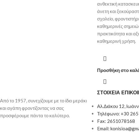
ανθεκτική κατασκευή 
άνετη και ξεκούραστ
σχολείο, φροντιστήρι
καθημερινές σημειώ
πρακτικότητα και αξ
καθημερινή χρήση.
Προσθήκη στο καλ
ΣΤΟΙΧΕΙΑ ΕΠΙΚΟ
Από το 1957, συνεχίζουμε με το ίδιο μεράκι
Αλ.Διάκου 12, Ιωάνν
και αγάπη φροντίζοντας να σας
Τηλέφωνο: +30 26
προσφέρουμε πάντα το καλύτερο.
Fax: 2651078168
Email: konisioa@gm