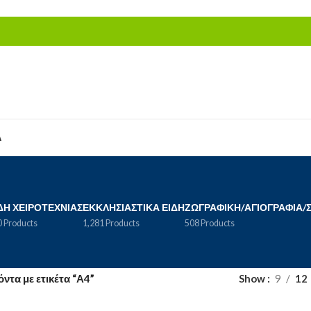
Α
ΔΗ ΧΕΙΡΟΤΕΧΝΊΑΣ
ΕΚΚΛΗΣΙΑΣΤΙΚΆ ΕΊΔΗ
ΖΩΓΡΑΦΙΚΉ/ΑΓΙΟΓΡΑΦΊΑ/
 Products
1,281 Products
508 Products
ντα με ετικέτα “Α4”
Show
9
12