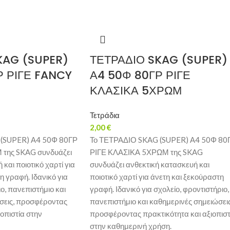
KAG (SUPER)
ΤΕΤΡΑΔΙΟ SKAG (SUPER)
Ρ ΡΙΓΕ FANCY
Α4 50Φ 80ΓΡ ΡΙΓΕ
ΚΛΑΣΙΚΑ 5ΧΡΩΜ
Τετράδια
2,00
€
 (SUPER) Α4 50Φ 80ΓΡ
Το ΤΕΤΡΑΔΙΟ SKAG (SUPER) Α4 50Φ 80
της SKAG συνδυάζει
ΡΙΓΕ ΚΛΑΣΙΚΑ 5ΧΡΩΜ της SKAG
και ποιοτικό χαρτί για
συνδυάζει ανθεκτική κατασκευή και
η γραφή. Ιδανικό για
ποιοτικό χαρτί για άνετη και ξεκούραστη
ο, πανεπιστήμιο και
γραφή. Ιδανικό για σχολείο, φροντιστήριο,
σεις, προσφέροντας
πανεπιστήμιο και καθημερινές σημειώσεις
ιοπιστία στην
προσφέροντας πρακτικότητα και αξιοπιστ
στην καθημερινή χρήση.