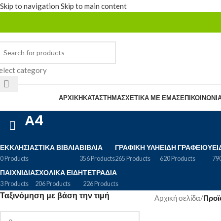
Skip to navigation
Skip to main content
elect category
rowse Categories
ΑΡΧΙΚΉ
ΚΑΤΆΣΤΗΜΑ
ΣΧΕΤΙΚΆ ΜΕ ΕΜΆΣ
ΕΠΙΚΟΙΝΩΝΊ
Α4
ΕΚΚΛΗΣΙΑΣΤΙΚΆ ΒΙΒΛΊΑ
ΒΙΒΛΊΑ
ΓΡΑΦΙΚΉ ΎΛΗ
ΕΊΔΗ ΓΡΑΦΕΊΟΥ
ΕΊ
0 Products
356 Products
265 Products
620 Products
790
ΠΑΙΧΝΊΔΙΑ
ΣΧΟΛΙΚΆ ΕΊΔΗ
ΤΕΤΡΆΔΙΑ
3 Products
206 Products
226 Products
Ταξινόμηση με βάση την τιμή
Αρχική σελίδα
/
Προϊό