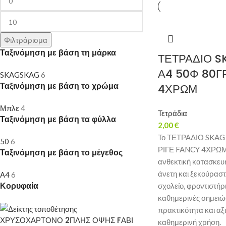
Φιλτράρισμα
Ταξινόμηση με βάση τη μάρκα
ΤΕΤΡΑΔΙΟ S
Α4 50Φ 80Γ
SKAG
SKAG
6
Ταξινόμηση με βάση το χρώμα
4ΧΡΩΜ
Μπλε
4
Τετράδια
Ταξινόμηση με βάση τα φύλλα
2,00
€
Το ΤΕΤΡΑΔΙΟ SKAG
50
6
ΡΙΓΕ FANCY 4ΧΡΩΜ 
Ταξινόμηση με βάση το μέγεθος
ανθεκτική κατασκευή 
άνετη και ξεκούραστ
Α4
6
Κορυφαία
σχολείο, φροντιστήρι
καθημερινές σημειώ
πρακτικότητα και αξ
ΧΡΥΣΟΧΑΡΤΟΝΟ 2ΠΛΗΣ ΟΨΗΣ FΑΒΙ
καθημερινή χρήση.