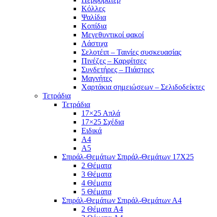
Κόλλες
Ψαλίδια
Κοπίδια
Μεγεθυντικοί φακοί
Λάστιχα
Σελοτέιπ – Ταινίες συσκευασίας
Πινέζες – Καρφίτσες
Συνδετήρες – Πιάστρες
Μαγνήτες
Χαρτάκια σημειώσεων – Σελιδοδείκτες
Τετράδια
Τετράδια
17×25 Απλά
17×25 Σχέδια
Ειδικά
Α4
Α5
Σπιράλ-Θεμάτων Σπιράλ-Θεμάτων 17Χ25
2 Θέματα
3 Θέματα
4 Θέματα
5 Θέματα
Σπιράλ-Θεμάτων Σπιράλ-Θεμάτων Α4
2 Θέματα A4