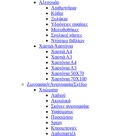
Αξεσουάρ
Αριθμητήρια
Κύβοι
Ξυλάκια
Υδρόγειες σφαίρες
Μολυβοθήκες
Σχολικοί χάρτες
Ντύσιμο βιβλίων
Χαρτιά-Χαρτόνια
Χαρτιά Α4
Χαρτιά Α3
Χαρτόνια Α4
Χαρτόνια Α3
Χαρτόνια 50Χ70
Χαρτόνια 70Χ100
Ζωγραφική/Αγιογραφία/Σχέδιο
Χρώματα
Λαδιού
Ακρυλικά
Σκόνες αγιογραφίας
Υφάσματος
Προσώπου
Spray
Κηρομπογιές
Λαδοπαστέλ