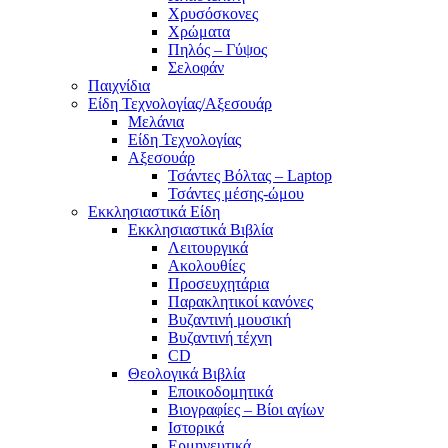
Χρυσόσκονες
Χρώματα
Πηλός – Γύψος
Σελοφάν
Παιχνίδια
Είδη Τεχνολογίας/Αξεσουάρ
Μελάνια
Είδη Τεχνολογίας
Αξεσουάρ
Τσάντες Βόλτας – Laptop
Τσάντες μέσης-ώμου
Εκκλησιαστικά Είδη
Εκκλησιαστικά Βιβλία
Λειτουργικά
Ακολουθίες
Προσευχητάρια
Παρακλητικοί κανόνες
Βυζαντινή μουσική
Βυζαντινή τέχνη
CD
Θεολογικά Βιβλία
Εποικοδομητικά
Βιογραφίες – Βίοι αγίων
Ιστορικά
Ερμηνευτικά