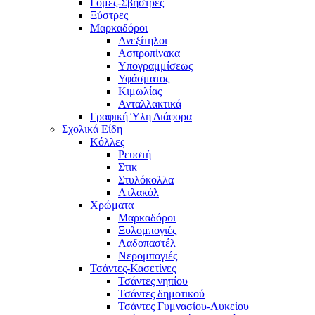
Γόμες-Σβήστρες
Ξύστρες
Μαρκαδόροι
Ανεξίτηλοι
Ασπροπίνακα
Υπογραμμίσεως
Υφάσματος
Κιμωλίας
Ανταλλακτικά
Γραφική Ύλη Διάφορα
Σχολικά Είδη
Κόλλες
Ρευστή
Στικ
Στυλόκολλα
Ατλακόλ
Χρώματα
Μαρκαδόροι
Ξυλομπογιές
Λαδοπαστέλ
Νερομπογιές
Τσάντες-Κασετίνες
Τσάντες νηπίου
Τσάντες δημοτικού
Τσάντες Γυμνασίου-Λυκείου