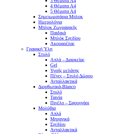
3 Θέματα A4
4 Θέματα A4
5 Θέματα A4
Σημειωματάρια Μπλοκ
Ημερολόγια
Μπλοκ Ζωγραφικής
Παιδικά
Μπλόκ Σχεδίου
Ακουαρέλας
Γραφική Ύλη
Στυλό
Απλά – Διαρκείας
Gel
Υγρής μελάνης
Πένες – Στυλό Δώρου
Ανταλλακτικά
Διορθωτικά-Blanco
Στυλό
Ταινία
Πινέλο – Σφουγγάρι
Μολύβια
Απλά
Μηχανικά
Σχεδίου
Ανταλλακτικά