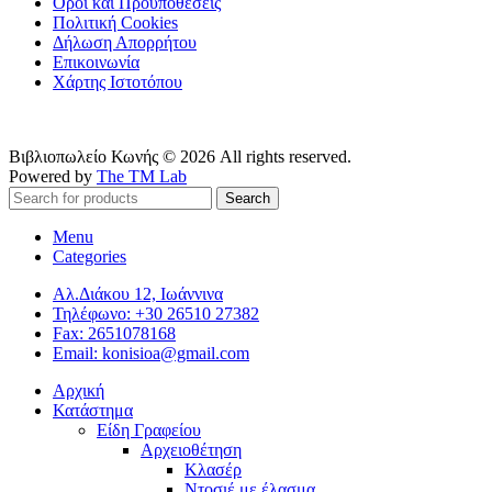
Όροι και Προϋποθέσεις
Πολιτική Cookies
Δήλωση Απορρήτου
Επικοινωνία
Χάρτης Ιστοτόπου
Βιβλιοπωλείο Κωνής © 2026 All rights reserved.
Powered by
The TM Lab
Search
Menu
Categories
Αλ.Διάκου 12, Ιωάννινα
Τηλέφωνο: +30 26510 27382
Fax: 2651078168
Email: konisioa@gmail.com
Αρχική
Κατάστημα
Είδη Γραφείου
Αρχειοθέτηση
Κλασέρ
Ντοσιέ με έλασμα