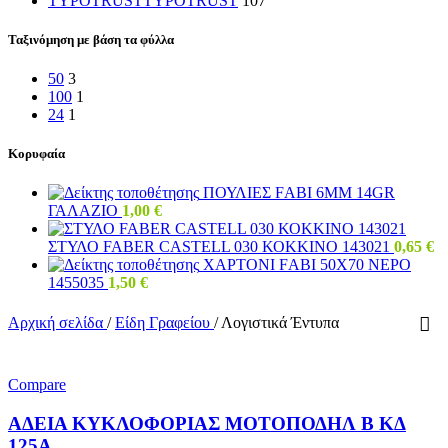
TYPOTRUST
TYPOTRUST
107
Ταξινόμηση με βάση τα φύλλα
50
3
100
1
24
1
Κορυφαία
ΠΟΥΛΙΕΣ FΑΒΙ 6ΜΜ 14GR
ΓΑΛΑΖΙΟ
1,00
€
ΣΤΥΛΟ FABER CASTELL 030 ΚΟΚΚΙΝΟ 143021
0,65
€
ΧΑΡΤΟΝΙ FΑΒΙ 50Χ70 ΝΕΡΟ
1455035
1,50
€
Αρχική σελίδα
/
Είδη Γραφείου
/
Λογιστικά Έντυπα
Compare
ΑΔΕΙΑ ΚΥΚΛΟΦΟΡΙΑΣ ΜΟΤΟΠΟΔΗΛ Β ΚΔ
125Α