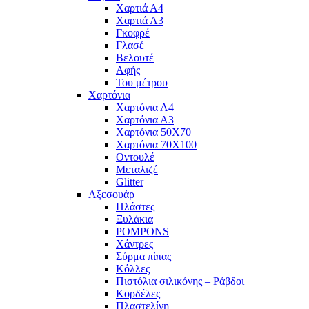
Χαρτιά Α4
Χαρτιά Α3
Γκοφρέ
Γλασέ
Βελουτέ
Αφής
Του μέτρου
Χαρτόνια
Χαρτόνια Α4
Χαρτόνια Α3
Χαρτόνια 50Χ70
Χαρτόνια 70Χ100
Οντουλέ
Μεταλιζέ
Glitter
Αξεσουάρ
Πλάστες
Ξυλάκια
POMPONS
Χάντρες
Σύρμα πίπας
Κόλλες
Πιστόλια σιλικόνης – Ράβδοι
Κορδέλες
Πλαστελίνη