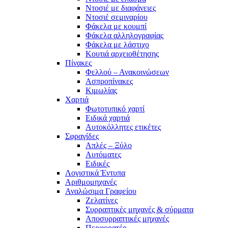
Ντοσιέ με διαφάνειες
Ντοσιέ σεμιναρίου
Φάκελα με κουμπί
Φάκελα αλληλογραφίας
Φάκελα με λάστιχο
Κουτιά αρχειοθέτησης
Πίνακες
Φελλού – Ανακοινώσεων
Ασπροπίνακες
Κιμωλίας
Χαρτιά
Φωτοτυπικό χαρτί
Ειδικά χαρτιά
Αυτοκόλλητες ετικέτες
Σφραγίδες
Απλές – Ξύλο
Αυτόματες
Ειδικές
Λογιστικά Έντυπα
Αριθμομηχανές
Αναλώσιμα Γραφείου
Ζελατίνες
Συρραπτικές μηχανές & σύρματα
Αποσυρραπτικές μηχανές
Περφορατέρ