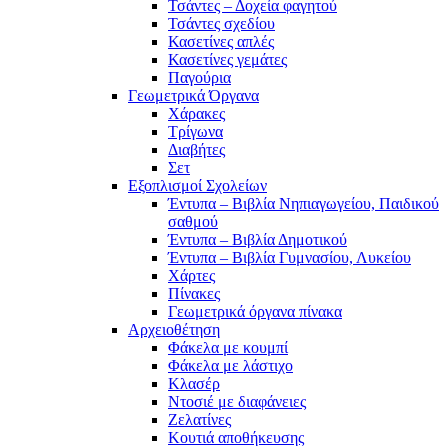
Τσάντες – Δοχεία φαγητού
Τσάντες σχεδίου
Κασετίνες απλές
Κασετίνες γεμάτες
Παγούρια
Γεωμετρικά Όργανα
Χάρακες
Τρίγωνα
Διαβήτες
Σετ
Εξοπλισμοί Σχολείων
Έντυπα – Βιβλία Νηπιαγωγείου, Παιδικού
σαθμού
Έντυπα – Βιβλία Δημοτικού
Έντυπα – Βιβλία Γυμνασίου, Λυκείου
Χάρτες
Πίνακες
Γεωμετρικά όργανα πίνακα
Αρχειοθέτηση
Φάκελα με κουμπί
Φάκελα με λάστιχο
Κλασέρ
Ντοσιέ με διαφάνειες
Ζελατίνες
Κουτιά αποθήκευσης