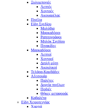
Ξυλομπογιές
Λεπτές
Χοντρές
Ακουαρέλας
Πινέλα
Είδη Σχεδίου
Μολύβια
Μαρκαδόροι
Ραπιτογράφοι
Μπλόκ Σχεδίου
Πινακίδες
Μαρκαδόροι
Λεπτοί
Χοντροί
Διπλή μύτη
Ακρυλικοί
Τελάρα-Καμβάδες
Αξεσουάρ
Παλέτες
Δοχεία πινέλων
Ποδιές
Θήκες μεταφοράς
Καβαλέτα
Είδη Χειροτεχνίας
Χαρτιά