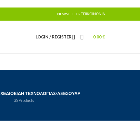
NEWSLETTER
ΕΠΙΚΟΙΝΩΝΊΑ
LOGIN / REGISTER
0,00
€
ΣΧΈΔΙΟ
ΕΊΔΗ ΤΕΧΝΟΛΟΓΊΑΣ/ΑΞΕΣΟΥΆΡ
35 Products