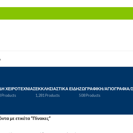
Α
ΔΗ ΧΕΙΡΟΤΕΧΝΊΑΣ
ΕΚΚΛΗΣΙΑΣΤΙΚΆ ΕΊΔΗ
ΖΩΓΡΑΦΙΚΉ/ΑΓΙΟΓΡΑΦΊΑ/
 Products
1,281 Products
508 Products
ντα με ετικέτα “Πίνακες”