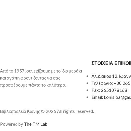
ΣΤΟΙΧΕΙΑ ΕΠΙΚΟ
Από το 1957, συνεχίζουμε με το ίδιο μεράκι
Αλ.Διάκου 12, Ιωάνν
και αγάπη φροντίζοντας να σας
Τηλέφωνο: +30 26
προσφέρουμε πάντα το καλύτερο.
Fax: 2651078168
Email: konisioa@gm
Βιβλιοπωλείο Κωνής © 2026 All rights reserved.
Powered by
The TM Lab