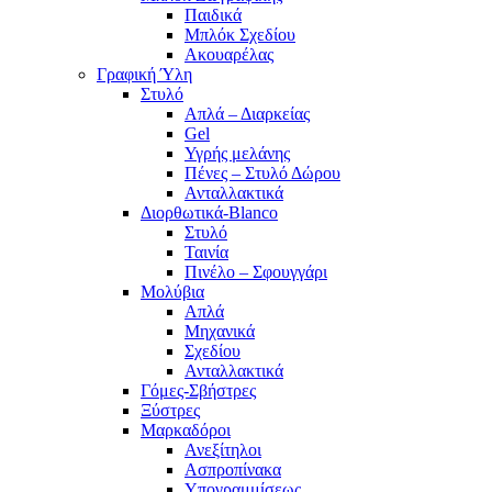
Παιδικά
Μπλόκ Σχεδίου
Ακουαρέλας
Γραφική Ύλη
Στυλό
Απλά – Διαρκείας
Gel
Υγρής μελάνης
Πένες – Στυλό Δώρου
Ανταλλακτικά
Διορθωτικά-Blanco
Στυλό
Ταινία
Πινέλο – Σφουγγάρι
Μολύβια
Απλά
Μηχανικά
Σχεδίου
Ανταλλακτικά
Γόμες-Σβήστρες
Ξύστρες
Μαρκαδόροι
Ανεξίτηλοι
Ασπροπίνακα
Υπογραμμίσεως