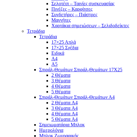
Σελοτέιπ – Ταινίες συσκευασίας
Πινέζες – Καρφίτσες
Συνδετήρες – Πιάστρες
Μαγνήτες
Χαρτάκια σημειώσεων – Σελιδοδείκτες
Τετράδια
Τετράδια
17×25 Απλά
17×25 Σχέδια
Ειδικά
Α4
Α5
Σπιράλ-Θεμάτων Σπιράλ-Θεμάτων 17Χ25
2 Θέματα
3 Θέματα
4 Θέματα
5 Θέματα
Σπιράλ-Θεμάτων Σπιράλ-Θεμάτων Α4
2 Θέματα A4
3 Θέματα A4
4 Θέματα A4
5 Θέματα A4
Σημειωματάρια Μπλοκ
Ημερολόγια
Μπλοκ Ζωγραφικής