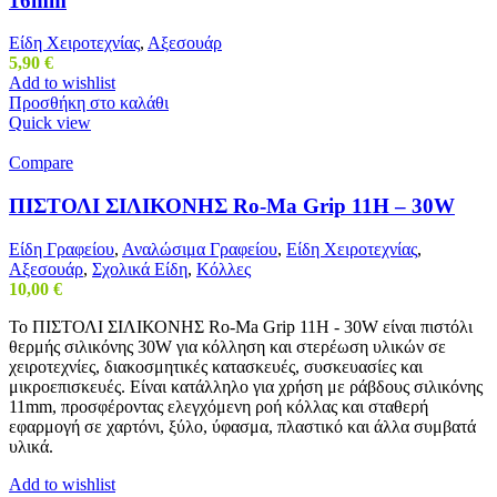
16mm
Είδη Χειροτεχνίας
,
Αξεσουάρ
5,90
€
Add to wishlist
Προσθήκη στο καλάθι
Quick view
Compare
ΠΙΣΤΟΛΙ ΣΙΛΙΚΟΝΗΣ Ro-Ma Grip 11H – 30W
Είδη Γραφείου
,
Αναλώσιμα Γραφείου
,
Είδη Χειροτεχνίας
,
Αξεσουάρ
,
Σχολικά Είδη
,
Κόλλες
10,00
€
Το ΠΙΣΤΟΛΙ ΣΙΛΙΚΟΝΗΣ Ro-Ma Grip 11H - 30W είναι πιστόλι
θερμής σιλικόνης 30W για κόλληση και στερέωση υλικών σε
χειροτεχνίες, διακοσμητικές κατασκευές, συσκευασίες και
μικροεπισκευές. Είναι κατάλληλο για χρήση με ράβδους σιλικόνης
11mm, προσφέροντας ελεγχόμενη ροή κόλλας και σταθερή
εφαρμογή σε χαρτόνι, ξύλο, ύφασμα, πλαστικό και άλλα συμβατά
υλικά.
Add to wishlist