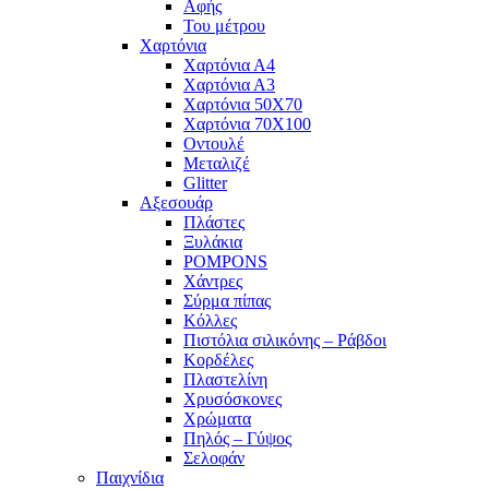
Αφής
Του μέτρου
Χαρτόνια
Χαρτόνια Α4
Χαρτόνια Α3
Χαρτόνια 50Χ70
Χαρτόνια 70Χ100
Οντουλέ
Μεταλιζέ
Glitter
Αξεσουάρ
Πλάστες
Ξυλάκια
POMPONS
Χάντρες
Σύρμα πίπας
Κόλλες
Πιστόλια σιλικόνης – Ράβδοι
Κορδέλες
Πλαστελίνη
Χρυσόσκονες
Χρώματα
Πηλός – Γύψος
Σελοφάν
Παιχνίδια