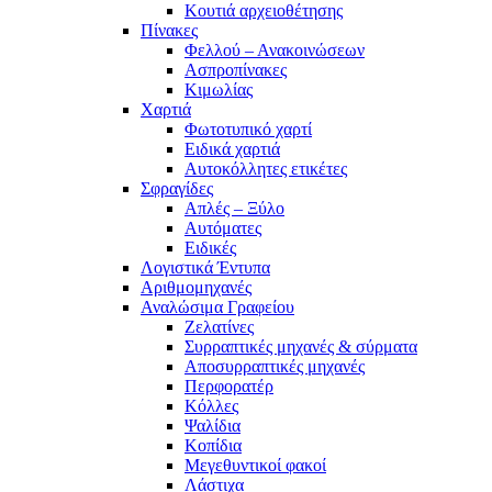
Κουτιά αρχειοθέτησης
Πίνακες
Φελλού – Ανακοινώσεων
Ασπροπίνακες
Κιμωλίας
Χαρτιά
Φωτοτυπικό χαρτί
Ειδικά χαρτιά
Αυτοκόλλητες ετικέτες
Σφραγίδες
Απλές – Ξύλο
Αυτόματες
Ειδικές
Λογιστικά Έντυπα
Αριθμομηχανές
Αναλώσιμα Γραφείου
Ζελατίνες
Συρραπτικές μηχανές & σύρματα
Αποσυρραπτικές μηχανές
Περφορατέρ
Κόλλες
Ψαλίδια
Κοπίδια
Μεγεθυντικοί φακοί
Λάστιχα