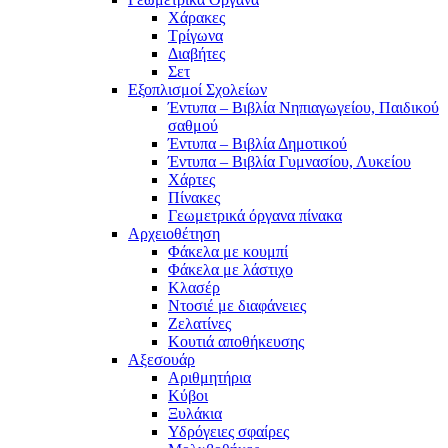
Χάρακες
Τρίγωνα
Διαβήτες
Σετ
Εξοπλισμοί Σχολείων
Έντυπα – Βιβλία Νηπιαγωγείου, Παιδικού
σαθμού
Έντυπα – Βιβλία Δημοτικού
Έντυπα – Βιβλία Γυμνασίου, Λυκείου
Χάρτες
Πίνακες
Γεωμετρικά όργανα πίνακα
Αρχειοθέτηση
Φάκελα με κουμπί
Φάκελα με λάστιχο
Κλασέρ
Ντοσιέ με διαφάνειες
Ζελατίνες
Κουτιά αποθήκευσης
Αξεσουάρ
Αριθμητήρια
Κύβοι
Ξυλάκια
Υδρόγειες σφαίρες