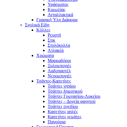
Υφάσματος
Κιμωλίας
Ανταλλακτικά
Γραφική Ύλη Διάφορα
Σχολικά Είδη
Κόλλες
Ρευστή
Στικ
Στυλόκολλα
Ατλακόλ
Χρώματα
Μαρκαδόροι
Ξυλομπογιές
Λαδοπαστέλ
Νερομπογιές
Τσάντες-Κασετίνες
Τσάντες νηπίου
Τσάντες δημοτικού
Τσάντες Γυμνασίου-Λυκείου
Τσάντες – Δοχεία φαγητού
Τσάντες σχεδίου
Κασετίνες απλές
Κασετίνες γεμάτες
Παγούρια
Γεωμετρικά Όργανα