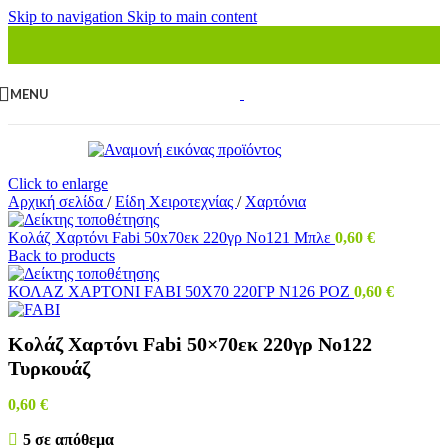
Skip to navigation
Skip to main content
MENU
Click to enlarge
Αρχική σελίδα
/
Είδη Χειροτεχνίας
/
Χαρτόνια
Κολάζ Χαρτόνι Fabi 50x70εκ 220γρ Νο121 Μπλε
0,60
€
Back to products
ΚΟΛΑΖ ΧΑΡΤΟΝΙ FΑΒΙ 50Χ70 220ΓΡ Ν126 ΡΟΖ
0,60
€
Κολάζ Χαρτόνι Fabi 50×70εκ 220γρ Νο122
Τυρκουάζ
0,60
€
5 σε απόθεμα