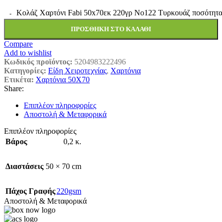
Κολάζ Χαρτόνι Fabi 50x70εκ 220γρ Νο122 Τυρκουάζ ποσότητ
ΠΡΟΣΘΉΚΗ ΣΤΟ ΚΑΛΆΘΙ
Compare
Add to wishlist
Κωδικός προϊόντος:
5204983222496
Κατηγορίες:
Είδη Χειροτεχνίας
,
Χαρτόνια
Ετικέτα:
Χαρτόνια 50Χ70
Share:
Επιπλέον πληροφορίες
Αποστολή & Μεταφορικά
Επιπλέον πληροφορίες
Βάρος
0,2 κ.
Διαστάσεις
50 × 70 cm
Πάχος Γραφής
220gsm
Αποστολή & Μεταφορικά