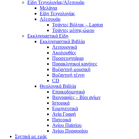
Είδη Τεχνολογίας/Αξεσουάρ
Μελάνια
Είδη Τεχνολογίας
Αξεσουάρ
Τσάντες Βόλτας – Laptop
Τσάντες μέσης-ώμου
Εκκλησιαστικά Είδη
Εκκλησιαστικά Βιβλία
Λειτουργικά
Ακολουθίες
Προσευχητάρια
Παρακλητικοί κανόνες
Βυζαντινή μουσική
Βυζαντινή τέχνη
CD
Θεολογικά Βιβλία
Εποικοδομητικά
Βιογραφίες – Βίοι αγίων
Ιστορικά
Ερμηνευτικά
Αγία Γραφή
Πατερικά
Αγίου Παϊσίου
Αγίου Πορφυρίου
Σχετικά με εμάς