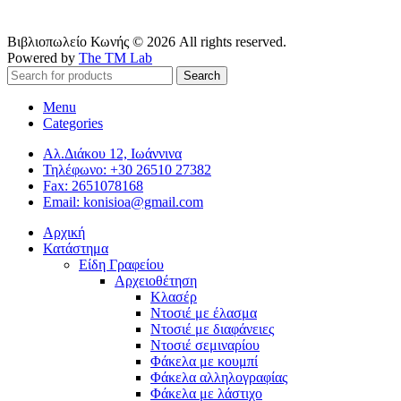
Βιβλιοπωλείο Κωνής © 2026 All rights reserved.
Powered by
The TM Lab
Search
Menu
Categories
Αλ.Διάκου 12, Ιωάννινα
Τηλέφωνο: +30 26510 27382
Fax: 2651078168
Email: konisioa@gmail.com
Αρχική
Κατάστημα
Είδη Γραφείου
Αρχειοθέτηση
Κλασέρ
Ντοσιέ με έλασμα
Ντοσιέ με διαφάνειες
Ντοσιέ σεμιναρίου
Φάκελα με κουμπί
Φάκελα αλληλογραφίας
Φάκελα με λάστιχο