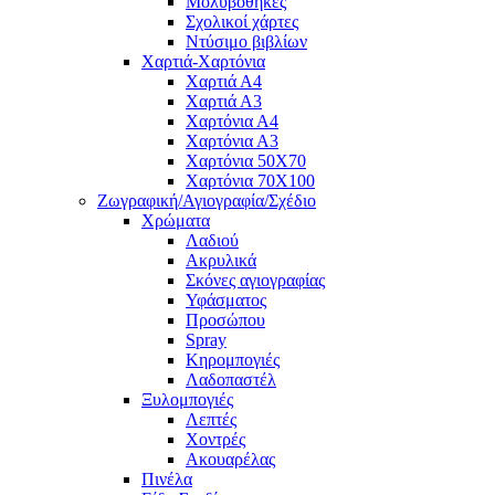
Μολυβοθήκες
Σχολικοί χάρτες
Ντύσιμο βιβλίων
Χαρτιά-Χαρτόνια
Χαρτιά Α4
Χαρτιά Α3
Χαρτόνια Α4
Χαρτόνια Α3
Χαρτόνια 50Χ70
Χαρτόνια 70Χ100
Ζωγραφική/Αγιογραφία/Σχέδιο
Χρώματα
Λαδιού
Ακρυλικά
Σκόνες αγιογραφίας
Υφάσματος
Προσώπου
Spray
Κηρομπογιές
Λαδοπαστέλ
Ξυλομπογιές
Λεπτές
Χοντρές
Ακουαρέλας
Πινέλα