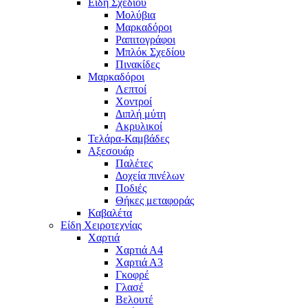
Είδη Σχεδίου
Μολύβια
Μαρκαδόροι
Ραπιτογράφοι
Μπλόκ Σχεδίου
Πινακίδες
Μαρκαδόροι
Λεπτοί
Χοντροί
Διπλή μύτη
Ακρυλικοί
Τελάρα-Καμβάδες
Αξεσουάρ
Παλέτες
Δοχεία πινέλων
Ποδιές
Θήκες μεταφοράς
Καβαλέτα
Είδη Χειροτεχνίας
Χαρτιά
Χαρτιά Α4
Χαρτιά Α3
Γκοφρέ
Γλασέ
Βελουτέ