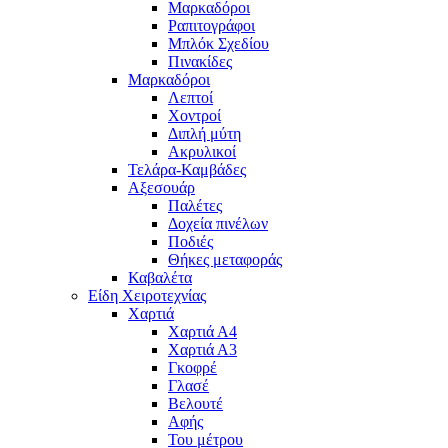
Μαρκαδόροι
Ραπιτογράφοι
Μπλόκ Σχεδίου
Πινακίδες
Μαρκαδόροι
Λεπτοί
Χοντροί
Διπλή μύτη
Ακρυλικοί
Τελάρα-Καμβάδες
Αξεσουάρ
Παλέτες
Δοχεία πινέλων
Ποδιές
Θήκες μεταφοράς
Καβαλέτα
Είδη Χειροτεχνίας
Χαρτιά
Χαρτιά Α4
Χαρτιά Α3
Γκοφρέ
Γλασέ
Βελουτέ
Αφής
Του μέτρου