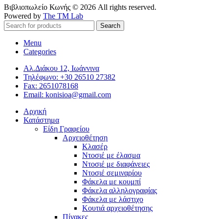
Βιβλιοπωλείο Κωνής © 2026 All rights reserved.
Powered by
The TM Lab
Search
Menu
Categories
Αλ.Διάκου 12, Ιωάννινα
Τηλέφωνο: +30 26510 27382
Fax: 2651078168
Email: konisioa@gmail.com
Αρχική
Κατάστημα
Είδη Γραφείου
Αρχειοθέτηση
Κλασέρ
Ντοσιέ με έλασμα
Ντοσιέ με διαφάνειες
Ντοσιέ σεμιναρίου
Φάκελα με κουμπί
Φάκελα αλληλογραφίας
Φάκελα με λάστιχο
Κουτιά αρχειοθέτησης
Πίνακες