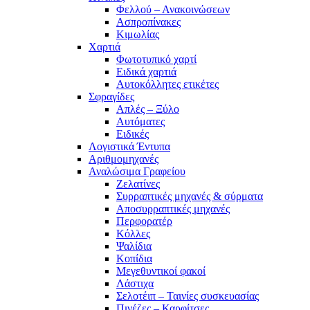
Φελλού – Ανακοινώσεων
Ασπροπίνακες
Κιμωλίας
Χαρτιά
Φωτοτυπικό χαρτί
Ειδικά χαρτιά
Αυτοκόλλητες ετικέτες
Σφραγίδες
Απλές – Ξύλο
Αυτόματες
Ειδικές
Λογιστικά Έντυπα
Αριθμομηχανές
Αναλώσιμα Γραφείου
Ζελατίνες
Συρραπτικές μηχανές & σύρματα
Αποσυρραπτικές μηχανές
Περφορατέρ
Κόλλες
Ψαλίδια
Κοπίδια
Μεγεθυντικοί φακοί
Λάστιχα
Σελοτέιπ – Ταινίες συσκευασίας
Πινέζες – Καρφίτσες