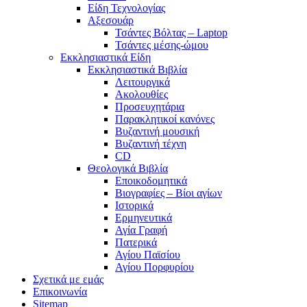
Είδη Τεχνολογίας
Αξεσουάρ
Τσάντες Βόλτας – Laptop
Τσάντες μέσης-ώμου
Εκκλησιαστικά Είδη
Εκκλησιαστικά Βιβλία
Λειτουργικά
Ακολουθίες
Προσευχητάρια
Παρακλητικοί κανόνες
Βυζαντινή μουσική
Βυζαντινή τέχνη
CD
Θεολογικά Βιβλία
Εποικοδομητικά
Βιογραφίες – Βίοι αγίων
Ιστορικά
Ερμηνευτικά
Αγία Γραφή
Πατερικά
Αγίου Παϊσίου
Αγίου Πορφυρίου
Σχετικά με εμάς
Επικοινωνία
Sitemap