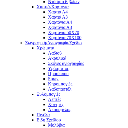
Ντύσιμο βιβλίων
Χαρτιά-Χαρτόνια
Χαρτιά Α4
Χαρτιά Α3
Χαρτόνια Α4
Χαρτόνια Α3
Χαρτόνια 50Χ70
Χαρτόνια 70Χ100
Ζωγραφική/Αγιογραφία/Σχέδιο
Χρώματα
Λαδιού
Ακρυλικά
Σκόνες αγιογραφίας
Υφάσματος
Προσώπου
Spray
Κηρομπογιές
Λαδοπαστέλ
Ξυλομπογιές
Λεπτές
Χοντρές
Ακουαρέλας
Πινέλα
Είδη Σχεδίου
Μολύβια