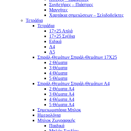
Συνδετήρες – Πιάστρες
Μαγνήτες
Χαρτάκια σημειώσεων – Σελιδοδείκτες
Τετράδια
Τετράδια
17×25 Απλά
17×25 Σχέδια
Ειδικά
Α4
Α5
Σπιράλ-Θεμάτων Σπιράλ-Θεμάτων 17Χ25
2 Θέματα
3 Θέματα
4 Θέματα
5 Θέματα
Σπιράλ-Θεμάτων Σπιράλ-Θεμάτων Α4
2 Θέματα A4
3 Θέματα A4
4 Θέματα A4
5 Θέματα A4
Σημειωματάρια Μπλοκ
Ημερολόγια
Μπλοκ Ζωγραφικής
Παιδικά
Μπλόκ Σχεδίου