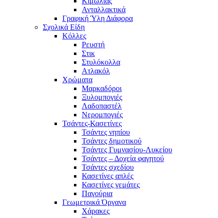
Κιμωλίας
Ανταλλακτικά
Γραφική Ύλη Διάφορα
Σχολικά Είδη
Κόλλες
Ρευστή
Στικ
Στυλόκολλα
Ατλακόλ
Χρώματα
Μαρκαδόροι
Ξυλομπογιές
Λαδοπαστέλ
Νερομπογιές
Τσάντες-Κασετίνες
Τσάντες νηπίου
Τσάντες δημοτικού
Τσάντες Γυμνασίου-Λυκείου
Τσάντες – Δοχεία φαγητού
Τσάντες σχεδίου
Κασετίνες απλές
Κασετίνες γεμάτες
Παγούρια
Γεωμετρικά Όργανα
Χάρακες