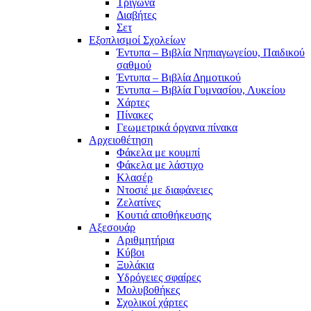
Τρίγωνα
Διαβήτες
Σετ
Εξοπλισμοί Σχολείων
Έντυπα – Βιβλία Νηπιαγωγείου, Παιδικού
σαθμού
Έντυπα – Βιβλία Δημοτικού
Έντυπα – Βιβλία Γυμνασίου, Λυκείου
Χάρτες
Πίνακες
Γεωμετρικά όργανα πίνακα
Αρχειοθέτηση
Φάκελα με κουμπί
Φάκελα με λάστιχο
Κλασέρ
Ντοσιέ με διαφάνειες
Ζελατίνες
Κουτιά αποθήκευσης
Αξεσουάρ
Αριθμητήρια
Κύβοι
Ξυλάκια
Υδρόγειες σφαίρες
Μολυβοθήκες
Σχολικοί χάρτες