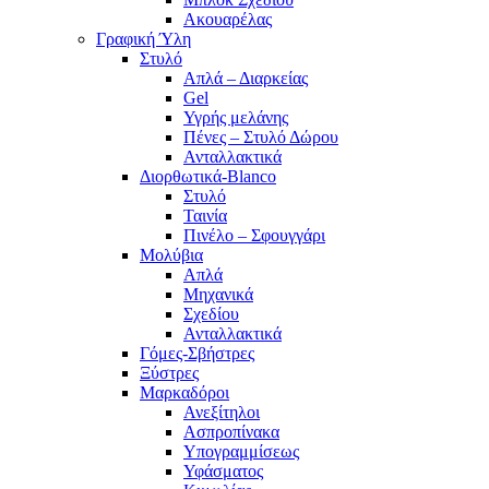
Ακουαρέλας
Γραφική Ύλη
Στυλό
Απλά – Διαρκείας
Gel
Υγρής μελάνης
Πένες – Στυλό Δώρου
Ανταλλακτικά
Διορθωτικά-Blanco
Στυλό
Ταινία
Πινέλο – Σφουγγάρι
Μολύβια
Απλά
Μηχανικά
Σχεδίου
Ανταλλακτικά
Γόμες-Σβήστρες
Ξύστρες
Μαρκαδόροι
Ανεξίτηλοι
Ασπροπίνακα
Υπογραμμίσεως
Υφάσματος