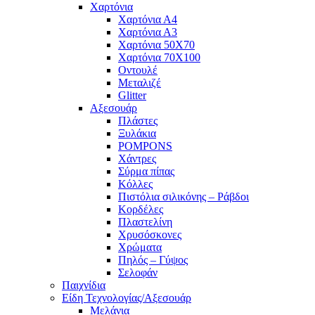
Χαρτόνια
Χαρτόνια Α4
Χαρτόνια Α3
Χαρτόνια 50Χ70
Χαρτόνια 70Χ100
Οντουλέ
Μεταλιζέ
Glitter
Αξεσουάρ
Πλάστες
Ξυλάκια
POMPONS
Χάντρες
Σύρμα πίπας
Κόλλες
Πιστόλια σιλικόνης – Ράβδοι
Κορδέλες
Πλαστελίνη
Χρυσόσκονες
Χρώματα
Πηλός – Γύψος
Σελοφάν
Παιχνίδια
Είδη Τεχνολογίας/Αξεσουάρ
Μελάνια