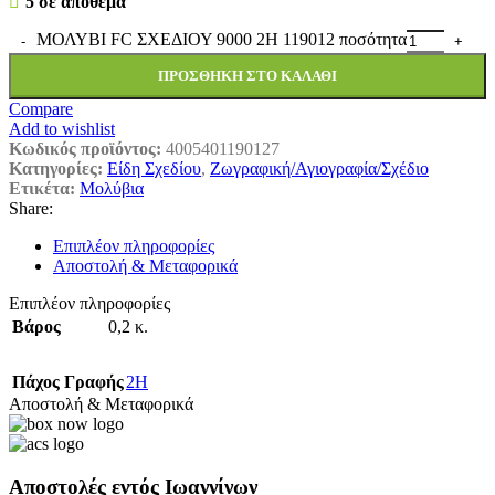
5 σε απόθεμα
ΜΟΛΥΒΙ FC ΣΧΕΔΙΟΥ 9000 2Η 119012 ποσότητα
ΠΡΟΣΘΉΚΗ ΣΤΟ ΚΑΛΆΘΙ
Compare
Add to wishlist
Κωδικός προϊόντος:
4005401190127
Κατηγορίες:
Είδη Σχεδίου
,
Ζωγραφική/Αγιογραφία/Σχέδιο
Ετικέτα:
Μολύβια
Share:
Επιπλέον πληροφορίες
Αποστολή & Μεταφορικά
Επιπλέον πληροφορίες
Βάρος
0,2 κ.
Πάχος Γραφής
2H
Αποστολή & Μεταφορικά
Αποστολές εντός Ιωαννίνων