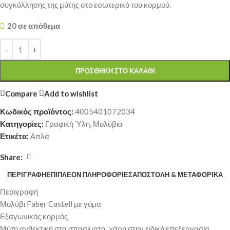
συγκόλλησης της μύτης στο εσωτερικό του κορμού.
20 σε απόθεμα
ΠΡΟΣΘΉΚΗ ΣΤΟ ΚΑΛΆΘΙ
Compare
Add to wishlist
Κωδικός προϊόντος:
4005401072034
Κατηγορίες:
Γραφική Ύλη
,
Μολύβια
Ετικέτα:
Απλά
Share:
ΠΕΡΙΓΡΑΦΉ
ΕΠΙΠΛΈΟΝ ΠΛΗΡΟΦΟΡΊΕΣ
ΑΠΟΣΤΟΛΉ & ΜΕΤΑΦΟΡΙΚΆ
Περιγραφή
Μολύβι Faber Castell με γόμα
Εξαγωνικός κορμός
Μύτη ανθεκτική στα σπασίματα, χάρη στην ειδική επεξεργασία