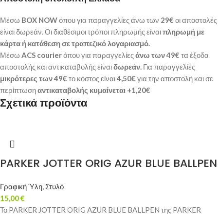
Μέσω
BOX NOW
όπου για παραγγελίες άνω των
29€
οι αποστολές
είναι δωρεάν. Οι διαθέσιμοι τρόποι πληρωμής είναι
πληρωμή με
κάρτα ή κατάθεση σε τραπεζικό λογαριασμό.
Μέσω
ACS courier
όπου για παραγγελίες
άνω των 49€
τα έξοδα
αποστολής και αντικαταβολής είναι
δωρεάν.
Για παραγγελίες
μικρότερες των 49€
το κόστος είναι
4,50€
για την αποστολή και σε
περίπτωση
αντικαταβολής κυμαίνεται +1,20€
Σχετικά προϊόντα
PARKER JOTTER ORIG AZUR BLUE BALLPEN
Γραφική Ύλη
,
Στυλό
15,00
€
Το PARKER JOTTER ORIG AZUR BLUE BALLPEN της PARKER