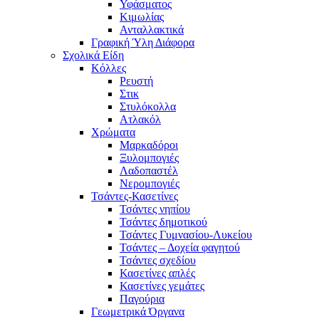
Υφάσματος
Κιμωλίας
Ανταλλακτικά
Γραφική Ύλη Διάφορα
Σχολικά Είδη
Κόλλες
Ρευστή
Στικ
Στυλόκολλα
Ατλακόλ
Χρώματα
Μαρκαδόροι
Ξυλομπογιές
Λαδοπαστέλ
Νερομπογιές
Τσάντες-Κασετίνες
Τσάντες νηπίου
Τσάντες δημοτικού
Τσάντες Γυμνασίου-Λυκείου
Τσάντες – Δοχεία φαγητού
Τσάντες σχεδίου
Κασετίνες απλές
Κασετίνες γεμάτες
Παγούρια
Γεωμετρικά Όργανα