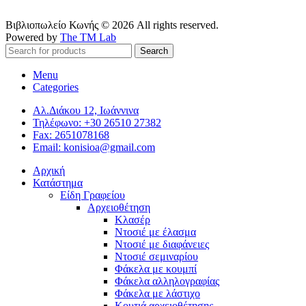
Βιβλιοπωλείο Κωνής © 2026 All rights reserved.
Powered by
The TM Lab
Search
Menu
Categories
Αλ.Διάκου 12, Ιωάννινα
Τηλέφωνο: +30 26510 27382
Fax: 2651078168
Email: konisioa@gmail.com
Αρχική
Κατάστημα
Είδη Γραφείου
Αρχειοθέτηση
Κλασέρ
Ντοσιέ με έλασμα
Ντοσιέ με διαφάνειες
Ντοσιέ σεμιναρίου
Φάκελα με κουμπί
Φάκελα αλληλογραφίας
Φάκελα με λάστιχο
Κουτιά αρχειοθέτησης