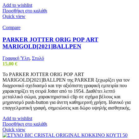
Add to wishlist
Προσθήκη στο καλάθι
Quick view
Compare
ΡARKER JOTTER ORIG ΡΟΡ ART
MARIGOLD[2021]BALLPEN
Γραφική Ύλη
,
Στυλό
15,00
€
Το ΡARKER JOTTER ORIG ΡΟΡ ART
MARIGOLD[2021]BALLPEN της PARKER ξεχωρίζει για τον
διαχρονικό σχεδιασμό και την αξιόπιστη γραφική εμπειρία που
χαρακτηρίζει τη σειρά Jotter από το 1954. Διαθέτει λεπτό
μεταλλικό σώμα, χαρακτηριστικό clip σε σχήμα βέλους και
μηχανισμό push-button για άνετη καθημερινή χρήση. Ιδανικό για
επαγγελματική γραφή, σημειώσεις και δώρο υψηλής αισθητικής.
Add to wishlist
Προσθήκη στο καλάθι
Quick view