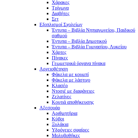
Χάρακες
Τρίγωνα
Διαβήτες
Σετ
Εξοπλισμοί Σχολείων
Έντυπα – Βιβλία Νηπιαγωγείου, Παιδικού
σαθμού
Έντυπα – Βιβλία Δημοτικού
Έντυπα – Βιβλία Γυμνασίου, Λυκείου
Χάρτες
Πίνακες
Γεωμετρικά όργανα πίνακα
Αρχειοθέτηση
Φάκελα με κουμπί
Φάκελα με λάστιχο
Κλασέρ
Ντοσιέ με διαφάνειες
Ζελατίνες
Κουτιά αποθήκευσης
Αξεσουάρ
Αριθμητήρια
Κύβοι
Ξυλάκια
Υδρόγειες σφαίρες
Μολυβοθήκες