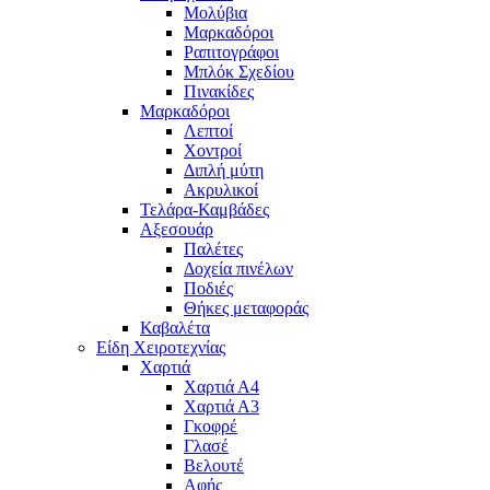
Μολύβια
Μαρκαδόροι
Ραπιτογράφοι
Μπλόκ Σχεδίου
Πινακίδες
Μαρκαδόροι
Λεπτοί
Χοντροί
Διπλή μύτη
Ακρυλικοί
Τελάρα-Καμβάδες
Αξεσουάρ
Παλέτες
Δοχεία πινέλων
Ποδιές
Θήκες μεταφοράς
Καβαλέτα
Είδη Χειροτεχνίας
Χαρτιά
Χαρτιά Α4
Χαρτιά Α3
Γκοφρέ
Γλασέ
Βελουτέ
Αφής