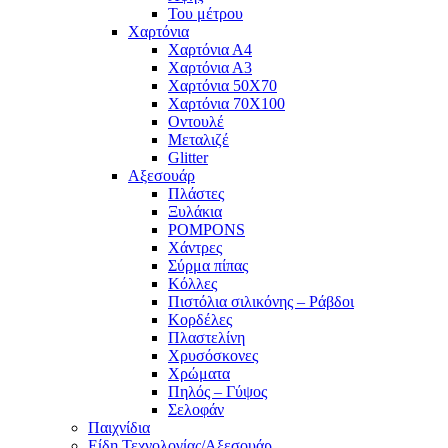
Του μέτρου
Χαρτόνια
Χαρτόνια Α4
Χαρτόνια Α3
Χαρτόνια 50Χ70
Χαρτόνια 70Χ100
Οντουλέ
Μεταλιζέ
Glitter
Αξεσουάρ
Πλάστες
Ξυλάκια
POMPONS
Χάντρες
Σύρμα πίπας
Κόλλες
Πιστόλια σιλικόνης – Ράβδοι
Κορδέλες
Πλαστελίνη
Χρυσόσκονες
Χρώματα
Πηλός – Γύψος
Σελοφάν
Παιχνίδια
Είδη Τεχνολογίας/Αξεσουάρ