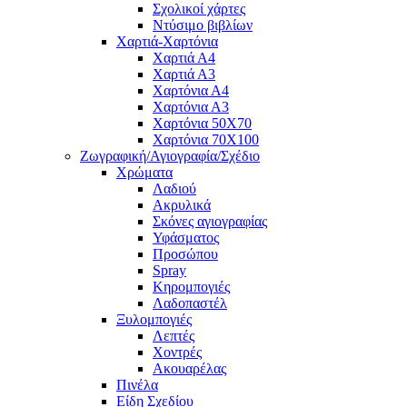
Σχολικοί χάρτες
Ντύσιμο βιβλίων
Χαρτιά-Χαρτόνια
Χαρτιά Α4
Χαρτιά Α3
Χαρτόνια Α4
Χαρτόνια Α3
Χαρτόνια 50Χ70
Χαρτόνια 70Χ100
Ζωγραφική/Αγιογραφία/Σχέδιο
Χρώματα
Λαδιού
Ακρυλικά
Σκόνες αγιογραφίας
Υφάσματος
Προσώπου
Spray
Κηρομπογιές
Λαδοπαστέλ
Ξυλομπογιές
Λεπτές
Χοντρές
Ακουαρέλας
Πινέλα
Είδη Σχεδίου