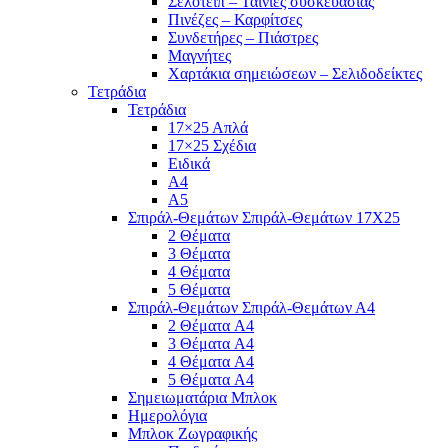
Σελοτέιπ – Ταινίες συσκευασίας
Πινέζες – Καρφίτσες
Συνδετήρες – Πιάστρες
Μαγνήτες
Χαρτάκια σημειώσεων – Σελιδοδείκτες
Τετράδια
Τετράδια
17×25 Απλά
17×25 Σχέδια
Ειδικά
Α4
Α5
Σπιράλ-Θεμάτων Σπιράλ-Θεμάτων 17Χ25
2 Θέματα
3 Θέματα
4 Θέματα
5 Θέματα
Σπιράλ-Θεμάτων Σπιράλ-Θεμάτων Α4
2 Θέματα A4
3 Θέματα A4
4 Θέματα A4
5 Θέματα A4
Σημειωματάρια Μπλοκ
Ημερολόγια
Μπλοκ Ζωγραφικής