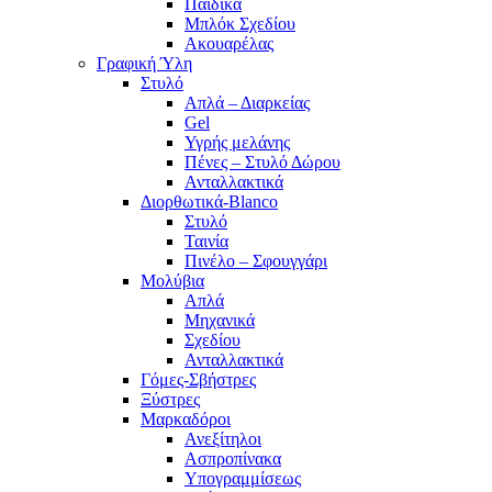
Παιδικά
Μπλόκ Σχεδίου
Ακουαρέλας
Γραφική Ύλη
Στυλό
Απλά – Διαρκείας
Gel
Υγρής μελάνης
Πένες – Στυλό Δώρου
Ανταλλακτικά
Διορθωτικά-Blanco
Στυλό
Ταινία
Πινέλο – Σφουγγάρι
Μολύβια
Απλά
Μηχανικά
Σχεδίου
Ανταλλακτικά
Γόμες-Σβήστρες
Ξύστρες
Μαρκαδόροι
Ανεξίτηλοι
Ασπροπίνακα
Υπογραμμίσεως