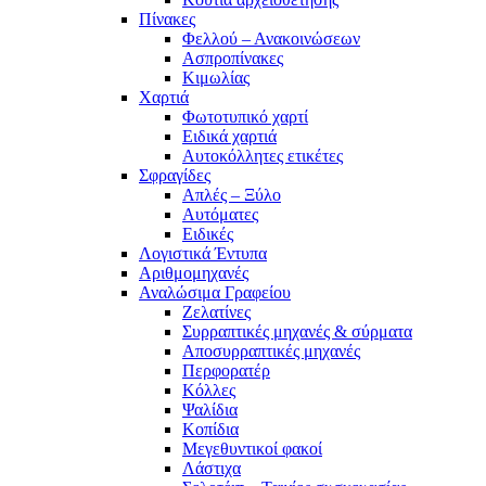
Πίνακες
Φελλού – Ανακοινώσεων
Ασπροπίνακες
Κιμωλίας
Χαρτιά
Φωτοτυπικό χαρτί
Ειδικά χαρτιά
Αυτοκόλλητες ετικέτες
Σφραγίδες
Απλές – Ξύλο
Αυτόματες
Ειδικές
Λογιστικά Έντυπα
Αριθμομηχανές
Αναλώσιμα Γραφείου
Ζελατίνες
Συρραπτικές μηχανές & σύρματα
Αποσυρραπτικές μηχανές
Περφορατέρ
Κόλλες
Ψαλίδια
Κοπίδια
Μεγεθυντικοί φακοί
Λάστιχα