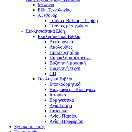
Μελάνια
Είδη Τεχνολογίας
Αξεσουάρ
Τσάντες Βόλτας – Laptop
Τσάντες μέσης-ώμου
Εκκλησιαστικά Είδη
Εκκλησιαστικά Βιβλία
Λειτουργικά
Ακολουθίες
Προσευχητάρια
Παρακλητικοί κανόνες
Βυζαντινή μουσική
Βυζαντινή τέχνη
CD
Θεολογικά Βιβλία
Εποικοδομητικά
Βιογραφίες – Βίοι αγίων
Ιστορικά
Ερμηνευτικά
Αγία Γραφή
Πατερικά
Αγίου Παϊσίου
Αγίου Πορφυρίου
Σχετικά με εμάς
Επικοινωνία