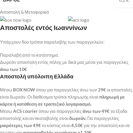
0,2 κ.
Αποστολή & Μεταφορικά
Αποστολές εντός Ιωαννίνων
Υπάρχουν δύο τρόποι παραλαβής των παραγγελιών:
Παραλαβή από το κατάστημα.
Δωρεάν αποστολή εντός πόλης με δικά μας μέσα για παραγγελίες
άνω των
10€
Αποστολή υπόλοιπη Ελλάδα
Μέσω
BOX NOW
όπου για παραγγελίες άνω των
29€
οι αποστολές
είναι δωρεάν. Οι διαθέσιμοι τρόποι πληρωμής είναι
πληρωμή με
κάρτα ή κατάθεση σε τραπεζικό λογαριασμό.
Μέσω
ACS courier
όπου για παραγγελίες
άνω των 49€
τα έξοδα
αποστολής και αντικαταβολής είναι
δωρεάν.
Για παραγγελίες
μικρότερες των 49€
το κόστος είναι
4,50€
για την αποστολή και σε
περίπτωση
αντικαταβολής κυμαίνεται +1,20€