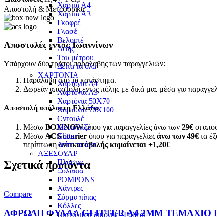
Χαρτιά Α4
Αποστολή & Μεταφορικά
Χαρτιά Α3
Γκοφρέ
Γλασέ
Βελουτέ
Αποστολές εντός Ιωαννίνων
Αφής
Του μέτρου
Υπάρχουν δύο τρόποι παραλαβής των παραγγελιών:
Δείτα τα όλα
ΧΑΡΤΟΝΙΑ
Παραλαβή από το κατάστημα.
Χαρτόνια Α4
Δωρεάν αποστολή εντός πόλης με δικά μας μέσα για παραγγε
Χαρτόνια Α3
Χαρτόνια 50Χ70
Αποστολή υπόλοιπη Ελλάδα
Χαρτόνια 70Χ100
Οντουλέ
Μέσω
BOX NOW
όπου για παραγγελίες άνω των
29€
οι αποσ
Μεταλλιζέ
Μέσω
ACS courier
όπου για παραγγελίες
άνω των 49€
τα έξ
Glitter
περίπτωση
αντικαταβολής κυμαίνεται +1,20€
Δείτε τα όλα
ΑΞΕΣΟΥΑΡ
Πλάστες
Σχετικά προϊόντα
Ξυλάκια
POMPONS
Χάντρες
Compare
Σύρμα πίπας
Κόλλες
ΑΦΡΩΔΗ ΦΥΛΛΑ GLITTER Α4 2MM ΤΕΜΑΧΙΟ 
Πιστόλια σιλικόνης - Ράβδοι