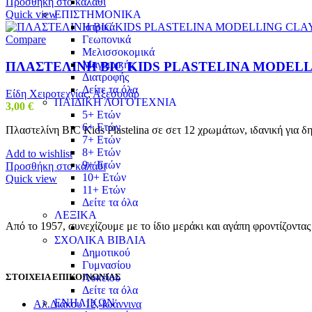
Προσθήκη στο καλάθι
ΕΠΙΣΤΗΜΟΝΙΚΑ
Quick view
Ιατρικά
Γεωπονικά
Compare
Μελισσοκομικά
Μαγειρικής
ΠΛΑΣΤΕΛΙΝΗ BIC KIDS PLASTELINA MODELL
Διατροφής
Δείτε τα όλα
Είδη Χειροτεχνίας
,
Αξεσουάρ
ΠΑΙΔΙΚΗ ΛΟΓΟΤΕΧΝΙΑ
3,00
€
5+ Ετών
6+ Ετών
Πλαστελίνη BIC Kids Plastelina σε σετ 12 χρωμάτων, ιδανική για δη
7+ Ετών
8+ Ετών
Add to wishlist
9+ Ετών
Προσθήκη στο καλάθι
10+ Ετών
Quick view
11+ Ετών
Δείτε τα όλα
ΛΕΞΙΚΑ
Από το 1957, συνεχίζουμε με το ίδιο μεράκι και αγάπη φροντίζοντα
ΣΧΟΛΙΚΑ ΒΙΒΛΙΑ
Δημοτικού
Γυμνασίου
ΣΤΟΙΧΕΙΑ ΕΠΙΚΟΙΝΩΝΙΑΣ
Λυκείου
Δείτε τα όλα
ΕΝΗΛΙΚΩΝ
Αλ.Διάκου 12, Ιωάννινα