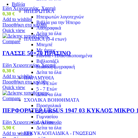
Βιβλία
Είδη Χειροτεχνίας
,
Χαρτιά
ΗΠΕΙΡΩΤΙΚΑ
0,30
€
Ηπειρωτών λογοτεχνών
Add to wishlist
Βιβλία για την Ήπειρο
Προσθήκη στο καλάθι
Λαογραφικά
Quick view
Δείτα τα όλα
ΠΑΙΔΙΚΑ (0-4 ετων)
Compare
Μπεμπέ
Με ήχους
ΓΛΑΣΣΕ 50×70 ΠΡΑΣΙΝΟ
Πάνινα - Πλαστικοποιημένα
Βιβλιοπάζλ
Είδη Χειροτεχνίας
,
Χαρτιά
Παιδική ζωγραφική
0,30
€
Δείτα τα όλα
Add to wishlist
ΠΑΡΑΜΥΘΙΑ
Προσθήκη στο καλάθι
2 - 5 Ετών
Quick view
5 - 7 Ετών
Δείτα τα όλα
Compare
ΣΧΟΛΙΚΑ ΒΟΗΘΗΜΑΤΑ
Προσχολικά
ΠΕΡΦΟΡΑΤΕΡ URSUS 1947 03 ΚΥΚΛΟΣ ΜΙΚΡΟ 
Δημοτικού
Γυμνασίου
Λυκείου
Είδη Χειροτεχνίας
,
Αξεσουάρ
Δείτα τα όλα
5,90
€
ΕΓΚΥΚΛΟΠΑΙΔΙΚΑ - ΓΝΩΣΕΩΝ
Add to wishlist