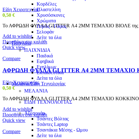
Κορδέλες
Είδη Χειροτεχνίας
Πλαστελίνη
0,50
€
Χρυσόσκονες
Χρώματα
Το ΑΦΡΩΔΗ ΦΥΛΛΑ GLITTER Α4 2MM ΤΕΜΑΧΙΟ ΒΙΟΛΕ της UNIPAP ε
Πηλός - Γύψος
Σελοφάν
Add to wishlist
Δείτε τα όλα
Προσθήκη στο καλάθι
Παιχνίδια
Quick view
ΠΑΙΧΝΙΔΙΑ
Παιδικά
Compare
Εφηβικά
Ενηλίκων
ΑΦΡΩΔΗ ΦΥΛΛΑ GLITTER Α4 2MM ΤΕΜΑΧΙΟ
Εκπαιδευτικά
Δείτα τα όλα
Είδη Χειροτεχνίας
Μελάνια/Είδη Τεχνολογίας
0,50
€
ΜΕΛΑΝΙΑ
Το ΑΦΡΩΔΗ ΦΥΛΛΑ GLITTER Α4 2MM ΤΕΜΑΧΙΟ ΚΟΚΚΙΝΟ της UNIPAP
ΕΙΔΗ ΤΕΧΝΟΛΟΓΙΑΣ
Add to wishlist
Αξεσουάρ
Προσθήκη στο καλάθι
Τσάντες Βόλτας
Quick view
Τσάντες Laptop
Τσαντάκια Μέσης - Ωμου
Compare
Δείτε τα όλα