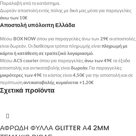
Παραλαβή από το κατάστημα.
Δωρεάν αποστολή εντός πόλης με δικά μας μέσα για παραγγελίες
άνω των
10€
Αποστολή υπόλοιπη Ελλάδα
Μέσω
BOX NOW
όπου για παραγγελίες άνω των
29€
οι αποστολές
είναι δωρεάν. Οι διαθέσιμοι τρόποι πληρωμής είναι
πληρωμή με
κάρτα ή κατάθεση σε τραπεζικό λογαριασμό.
Μέσω
ACS courier
όπου για παραγγελίες
άνω των 49€
τα έξοδα
αποστολής και αντικαταβολής είναι
δωρεάν.
Για παραγγελίες
μικρότερες των 49€
το κόστος είναι
4,50€
για την αποστολή και σε
περίπτωση
αντικαταβολής κυμαίνεται +1,20€
Σχετικά προϊόντα
ΑΦΡΩΔΗ ΦΥΛΛΑ GLITTER Α4 2MM