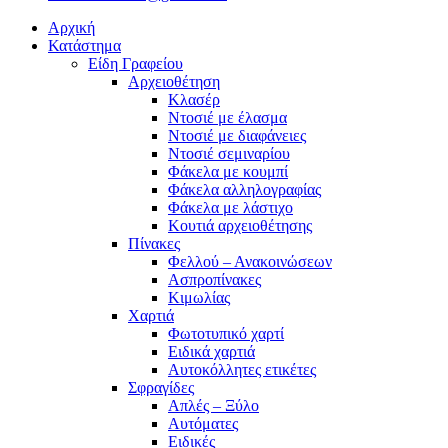
Αρχική
Κατάστημα
Είδη Γραφείου
Αρχειοθέτηση
Κλασέρ
Ντοσιέ με έλασμα
Ντοσιέ με διαφάνειες
Ντοσιέ σεμιναρίου
Φάκελα με κουμπί
Φάκελα αλληλογραφίας
Φάκελα με λάστιχο
Κουτιά αρχειοθέτησης
Πίνακες
Φελλού – Ανακοινώσεων
Ασπροπίνακες
Κιμωλίας
Χαρτιά
Φωτοτυπικό χαρτί
Ειδικά χαρτιά
Αυτοκόλλητες ετικέτες
Σφραγίδες
Απλές – Ξύλο
Αυτόματες
Ειδικές