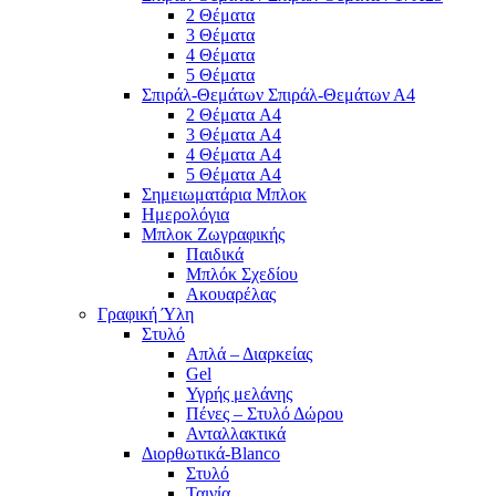
2 Θέματα
3 Θέματα
4 Θέματα
5 Θέματα
Σπιράλ-Θεμάτων Σπιράλ-Θεμάτων Α4
2 Θέματα A4
3 Θέματα A4
4 Θέματα A4
5 Θέματα A4
Σημειωματάρια Μπλοκ
Ημερολόγια
Μπλοκ Ζωγραφικής
Παιδικά
Μπλόκ Σχεδίου
Ακουαρέλας
Γραφική Ύλη
Στυλό
Απλά – Διαρκείας
Gel
Υγρής μελάνης
Πένες – Στυλό Δώρου
Ανταλλακτικά
Διορθωτικά-Blanco
Στυλό
Ταινία