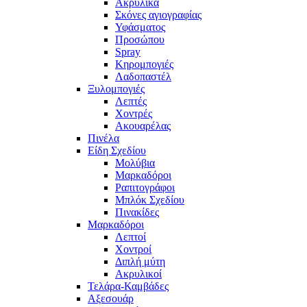
Ακρυλικά
Σκόνες αγιογραφίας
Υφάσματος
Προσώπου
Spray
Κηρομπογιές
Λαδοπαστέλ
Ξυλομπογιές
Λεπτές
Χοντρές
Ακουαρέλας
Πινέλα
Είδη Σχεδίου
Μολύβια
Μαρκαδόροι
Ραπιτογράφοι
Μπλόκ Σχεδίου
Πινακίδες
Μαρκαδόροι
Λεπτοί
Χοντροί
Διπλή μύτη
Ακρυλικοί
Τελάρα-Καμβάδες
Αξεσουάρ