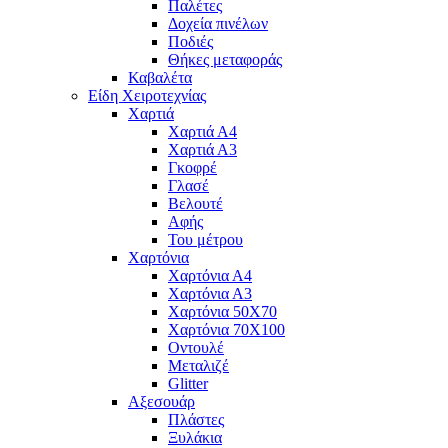
Παλέτες
Δοχεία πινέλων
Ποδιές
Θήκες μεταφοράς
Καβαλέτα
Είδη Χειροτεχνίας
Χαρτιά
Χαρτιά Α4
Χαρτιά Α3
Γκοφρέ
Γλασέ
Βελουτέ
Αφής
Του μέτρου
Χαρτόνια
Χαρτόνια Α4
Χαρτόνια Α3
Χαρτόνια 50Χ70
Χαρτόνια 70Χ100
Οντουλέ
Μεταλιζέ
Glitter
Αξεσουάρ
Πλάστες
Ξυλάκια