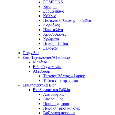
POMPONS
Χάντρες
Σύρμα πίπας
Κόλλες
Πιστόλια σιλικόνης – Ράβδοι
Κορδέλες
Πλαστελίνη
Χρυσόσκονες
Χρώματα
Πηλός – Γύψος
Σελοφάν
Παιχνίδια
Είδη Τεχνολογίας/Αξεσουάρ
Μελάνια
Είδη Τεχνολογίας
Αξεσουάρ
Τσάντες Βόλτας – Laptop
Τσάντες μέσης-ώμου
Εκκλησιαστικά Είδη
Εκκλησιαστικά Βιβλία
Λειτουργικά
Ακολουθίες
Προσευχητάρια
Παρακλητικοί κανόνες
Βυζαντινή μουσική