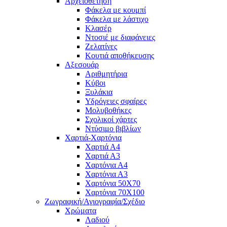
Αρχειοθέτηση
Φάκελα με κουμπί
Φάκελα με λάστιχο
Κλασέρ
Ντοσιέ με διαφάνειες
Ζελατίνες
Κουτιά αποθήκευσης
Αξεσουάρ
Αριθμητήρια
Κύβοι
Ξυλάκια
Υδρόγειες σφαίρες
Μολυβοθήκες
Σχολικοί χάρτες
Ντύσιμο βιβλίων
Χαρτιά-Χαρτόνια
Χαρτιά Α4
Χαρτιά Α3
Χαρτόνια Α4
Χαρτόνια Α3
Χαρτόνια 50Χ70
Χαρτόνια 70Χ100
Ζωγραφική/Αγιογραφία/Σχέδιο
Χρώματα
Λαδιού