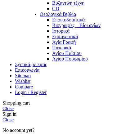
Βυζαντινή τέχνη
CD
Θεολογικά Βιβλία
Εποικοδομητικά
Βιογραφίες – Βίοι αγίων
Ιστορικά
Ερμηνευτικά
Αγία Γραφή
Πατερικά
Αγίου Παϊσίου
Αγίου Πορφυρίου
Σχετικά με εμάς
Επικοινωνία
Sitemap
Wishlist
Compare
Login / Register
Shopping cart
Close
Sign in
Close
No account yet?