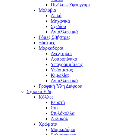
Πινέλο – Σφουγγάρι
Μολύβια
Απλά
Μηχανικά
Σχεδίου
Ανταλλακτικά
Γόμες-Σβήστρες
Ξύστρες
Μαρκαδόροι
Ανεξίτηλοι
Ασπροπίνακα
Υπογραμμίσεως
Υφάσματος
Κιμωλίας
Ανταλλακτικά
Γραφική Ύλη Διάφορα
Σχολικά Είδη
Κόλλες
Ρευστή
Στικ
Στυλόκολλα
Ατλακόλ
Χρώματα
Μαρκαδόροι
Ξυλομπογιές