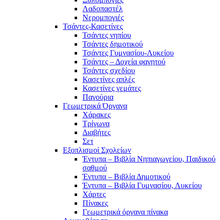
Λαδοπαστέλ
Νερομπογιές
Τσάντες-Κασετίνες
Τσάντες νηπίου
Τσάντες δημοτικού
Τσάντες Γυμνασίου-Λυκείου
Τσάντες – Δοχεία φαγητού
Τσάντες σχεδίου
Κασετίνες απλές
Κασετίνες γεμάτες
Παγούρια
Γεωμετρικά Όργανα
Χάρακες
Τρίγωνα
Διαβήτες
Σετ
Εξοπλισμοί Σχολείων
Έντυπα – Βιβλία Νηπιαγωγείου, Παιδικού
σαθμού
Έντυπα – Βιβλία Δημοτικού
Έντυπα – Βιβλία Γυμνασίου, Λυκείου
Χάρτες
Πίνακες
Γεωμετρικά όργανα πίνακα