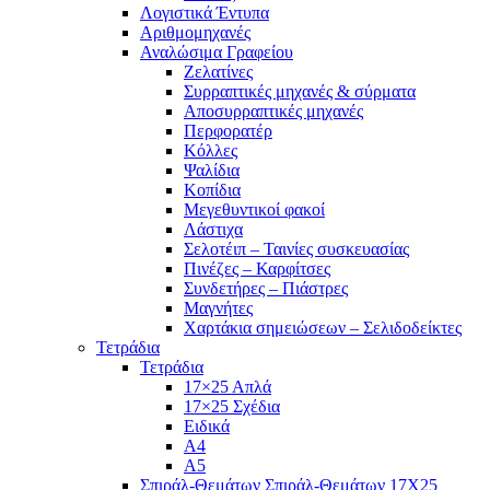
Λογιστικά Έντυπα
Αριθμομηχανές
Αναλώσιμα Γραφείου
Ζελατίνες
Συρραπτικές μηχανές & σύρματα
Αποσυρραπτικές μηχανές
Περφορατέρ
Κόλλες
Ψαλίδια
Κοπίδια
Μεγεθυντικοί φακοί
Λάστιχα
Σελοτέιπ – Ταινίες συσκευασίας
Πινέζες – Καρφίτσες
Συνδετήρες – Πιάστρες
Μαγνήτες
Χαρτάκια σημειώσεων – Σελιδοδείκτες
Τετράδια
Τετράδια
17×25 Απλά
17×25 Σχέδια
Ειδικά
Α4
Α5
Σπιράλ-Θεμάτων Σπιράλ-Θεμάτων 17Χ25