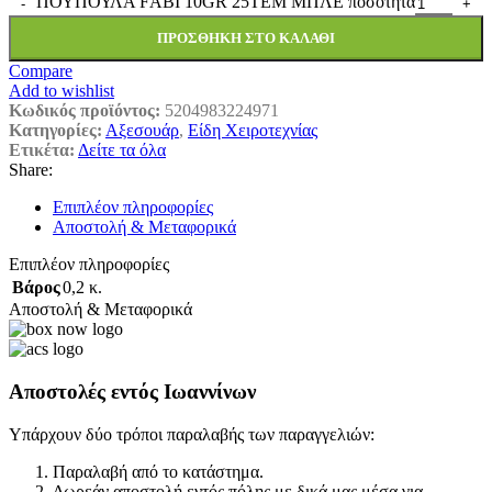
ΠΟΥΠΟΥΛΑ FΑΒΙ 10GR 25ΤΕΜ ΜΠΛΕ ποσότητα
ΠΡΟΣΘΉΚΗ ΣΤΟ ΚΑΛΆΘΙ
Compare
Add to wishlist
Κωδικός προϊόντος:
5204983224971
Κατηγορίες:
Αξεσουάρ
,
Είδη Χειροτεχνίας
Ετικέτα:
Δείτε τα όλα
Share:
Επιπλέον πληροφορίες
Αποστολή & Μεταφορικά
Επιπλέον πληροφορίες
Βάρος
0,2 κ.
Αποστολή & Μεταφορικά
Αποστολές εντός Ιωαννίνων
Υπάρχουν δύο τρόποι παραλαβής των παραγγελιών:
Παραλαβή από το κατάστημα.
Δωρεάν αποστολή εντός πόλης με δικά μας μέσα για