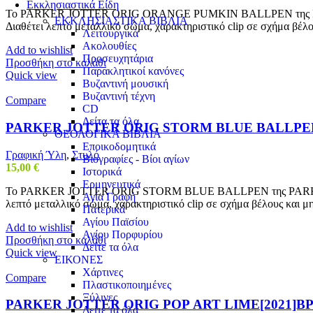
Εκκλησιαστικά Είδη
Το PARKER JOTTER ORIG ORANGE PUMKIN BALLPEN της PARKER ξεχω
ΕΚΚΛΗΣΙΑΣΤΙΚΑ ΒΙΒΛΙΑ
Διαθέτει λεπτό μεταλλικό σώμα, χαρακτηριστικό clip σε σχήμα βέλο
Λειτουργικά
Ακολουθίες
Add to wishlist
Προσευχητάρια
Προσθήκη στο καλάθι
Παρακλητικοί κανόνες
Quick view
Βυζαντινή μουσική
Βυζαντινή τέχνη
Compare
CD
Δείτα τα όλα
PARKER JOTTER ORIG STORM BLUE BALLPE
ΘΕΟΛΟΓΙΚΑ ΒΙΒΛΙΑ
Εποικοδομητικά
Γραφική Ύλη
,
Στυλό
Βιογραφίες - Βίοι αγίων
15,00
€
Ιστορικά
Ερμηνευτικά
Το PARKER JOTTER ORIG STORM BLUE BALLPEN της PARKER ξεχωρίζε
Αγία Γραφή
λεπτό μεταλλικό σώμα, χαρακτηριστικό clip σε σχήμα βέλους και μη
Πατερικά
Αγίου Παϊσίου
Add to wishlist
Αγίου Πορφυρίου
Προσθήκη στο καλάθι
Δείτε τα όλα
Quick view
ΕΙΚΟΝΕΣ
Χάρτινες
Compare
Πλαστικοποιημένες
Ξύλινες
PARKER JOTTER ORIG ΡΟΡ ART LIME[2021]Β
Δείτε τα όλα