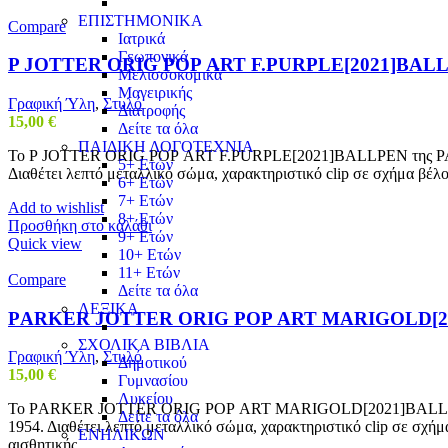
ΕΠΙΣΤΗΜΟΝΙΚΑ
Compare
Ιατρικά
Γεωπονικά
Ρ JOTTER ORIG ΡΟΡ ART F.PURPLE[2021]BAL
Μελισσοκομικά
Μαγειρικής
Γραφική Ύλη
,
Στυλό
Διατροφής
15,00
€
Δείτε τα όλα
ΠΑΙΔΙΚΗ ΛΟΓΟΤΕΧΝΙΑ
Το Ρ JOTTER ORIG ΡΟΡ ART F.PURPLE[2021]BALLPEN της PARKER ξε
5+ Ετών
Διαθέτει λεπτό μεταλλικό σώμα, χαρακτηριστικό clip σε σχήμα βέλο
6+ Ετών
7+ Ετών
Add to wishlist
8+ Ετών
Προσθήκη στο καλάθι
9+ Ετών
Quick view
10+ Ετών
11+ Ετών
Compare
Δείτε τα όλα
ΛΕΞΙΚΑ
ΡARKER JOTTER ORIG ΡΟΡ ART MARIGOLD[2
ΣΧΟΛΙΚΑ ΒΙΒΛΙΑ
Γραφική Ύλη
,
Στυλό
Δημοτικού
15,00
€
Γυμνασίου
Λυκείου
Το ΡARKER JOTTER ORIG ΡΟΡ ART MARIGOLD[2021]BALLPEN της PAR
Δείτε τα όλα
1954. Διαθέτει λεπτό μεταλλικό σώμα, χαρακτηριστικό clip σε σχήμ
ΕΝΗΛΙΚΩΝ
αισθητικής.