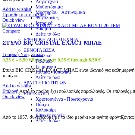
Λογοτεχνία
Μυθιστόρημα
Add to wishlist
Μυστηρίου - Αστυνομικά
Προσθήκη στο καλάθι
Ψυχολογίας
Quick view
Ιστορικά
Δοκίμια
Compare
Δείτε τα όλα
ΕΦΗΒΙΚΗ ΛΟΓΟΤΕΧΝΙΑ
ΣΤΥΛΟ BIC CRISTAL EXACT ΜΠΛΕ
ΞΕΝΟΓΛΩΣΣΑ
Γραφική Ύλη
,
Στυλό
Αγγλικά
0,35
€
–
6,50
€
Price range: 0,35 € through 6,50 €
Γαλλικά
Γερμανικά
Στυλό BIC CRISTAL EXACT ΜΠΛΕ είναι ιδανικό για καθημερινή γρα
Ιταλικά - Ισπανικά
τεμάχιο.
Δείτε τα όλα
ΔΡΑΣΤΗΡΙΟΤΗΤΩΝ
Add to wishlist
Επιλογή
Αυτό το προϊόν έχει πολλαπλές παραλλαγές. Οι επιλογές μ
ΕΠΟΧΙΑΚΑ
Quick view
Χριστουγέννα - Πρωτοχρονιά
Πάσχα
Καλοκαίρι
Εθνικές εορτές
Από το 1957, συνεχίζουμε με το ίδιο μεράκι και αγάπη φροντίζοντα
Δείτε τα όλα