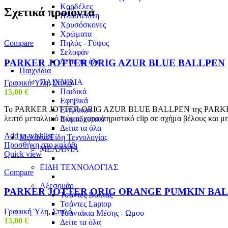
Κορδέλες
Σχετικά προϊόντα
Πλαστελίνη
Χρυσόσκονες
Χρώματα
Πηλός - Γύψος
Compare
Σελοφάν
Δείτε τα όλα
PARKER JOTTER ORIG AZUR BLUE BALLPEN
Παιχνίδια
ΠΑΙΧΝΙΔΙΑ
Γραφική Ύλη
,
Στυλό
Παιδικά
15,00
€
Εφηβικά
Το PARKER JOTTER ORIG AZUR BLUE BALLPEN της PARKER ξεχωρίζει
Ενηλίκων
λεπτό μεταλλικό σώμα, χαρακτηριστικό clip σε σχήμα βέλους και μη
Εκπαιδευτικά
Δείτα τα όλα
Add to wishlist
Μελάνια/Είδη Τεχνολογίας
Προσθήκη στο καλάθι
ΜΕΛΑΝΙΑ
Quick view
ΕΙΔΗ ΤΕΧΝΟΛΟΓΙΑΣ
Compare
Αξεσουάρ
PARKER JOTTER ORIG ORANGE PUMKIN BA
Τσάντες Βόλτας
Τσάντες Laptop
Γραφική Ύλη
,
Στυλό
Τσαντάκια Μέσης - Ωμου
15,00
€
Δείτε τα όλα