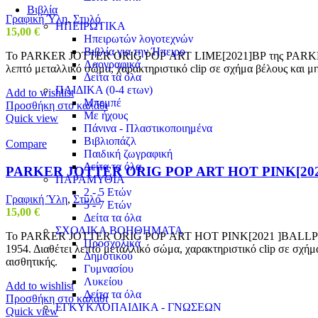
Βιβλία
Γραφική Ύλη
,
Στυλό
ΗΠΕΙΡΩΤΙΚΑ
15,00
€
Ηπειρωτών λογοτεχνών
Βιβλία για την Ήπειρο
Το PARKER JOTTER ORIG ΡΟΡ ART LIME[2021]ΒΡ της PARKER ξεχωρίζ
Λαογραφικά
λεπτό μεταλλικό σώμα, χαρακτηριστικό clip σε σχήμα βέλους και μη
Δείτα τα όλα
ΠΑΙΔΙΚΑ (0-4 ετων)
Add to wishlist
Μπεμπέ
Προσθήκη στο καλάθι
Με ήχους
Quick view
Πάνινα - Πλαστικοποιημένα
Βιβλιοπάζλ
Compare
Παιδική ζωγραφική
Δείτα τα όλα
PARKER JOTTER ORIG ΡΟΡ ART ΗΟΤ ΡΙΝΚ[20
ΠΑΡΑΜΥΘΙΑ
2 - 5 Ετών
Γραφική Ύλη
,
Στυλό
5 - 7 Ετών
15,00
€
Δείτα τα όλα
ΣΧΟΛΙΚΑ ΒΟΗΘΗΜΑΤΑ
Το PARKER JOTTER ORIG ΡΟΡ ART ΗΟΤ ΡΙΝΚ[2021 ]BALLPEN της PA
Προσχολικά
1954. Διαθέτει λεπτό μεταλλικό σώμα, χαρακτηριστικό clip σε σχήμ
Δημοτικού
αισθητικής.
Γυμνασίου
Λυκείου
Add to wishlist
Δείτα τα όλα
Προσθήκη στο καλάθι
ΕΓΚΥΚΛΟΠΑΙΔΙΚΑ - ΓΝΩΣΕΩΝ
Quick view