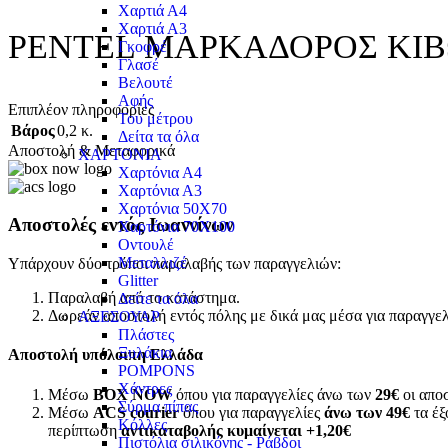
Χαρτιά Α4
Χαρτιά Α3
ΡΕΝΤΕL ΜΑΡΚΑΔΟΡΟΣ ΚΙΒ
Γκοφρέ
Γλασέ
Βελουτέ
Αφής
Επιπλέον πληροφορίες
Του μέτρου
Βάρος
0,2 κ.
Δείτα τα όλα
Αποστολή & Μεταφορικά
ΧΑΡΤΟΝΙΑ
Χαρτόνια Α4
Χαρτόνια Α3
Χαρτόνια 50Χ70
Αποστολές εντός Ιωαννίνων
Χαρτόνια 70Χ100
Οντουλέ
Μεταλλιζέ
Υπάρχουν δύο τρόποι παραλαβής των παραγγελιών:
Glitter
Παραλαβή από το κατάστημα.
Δείτε τα όλα
Δωρεάν αποστολή εντός πόλης με δικά μας μέσα για παραγγε
ΑΞΕΣΟΥΑΡ
Πλάστες
Ξυλάκια
Αποστολή υπόλοιπη Ελλάδα
POMPONS
Χάντρες
Μέσω
BOX NOW
όπου για παραγγελίες άνω των
29€
οι αποσ
Σύρμα πίπας
Μέσω
ACS courier
όπου για παραγγελίες
άνω των 49€
τα έξ
Κόλλες
περίπτωση
αντικαταβολής κυμαίνεται +1,20€
Πιστόλια σιλικόνης - Ράβδοι