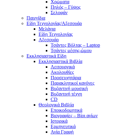
Χρώματα
Πηλός – Γύψος
Σελοφάν
Παιχνίδια
Είδη Τεχνολογίας/Αξεσουάρ
Μελάνια
Είδη Τεχνολογίας
Αξεσουάρ
Τσάντες Βόλτας – Laptop
Τσάντες μέσης-ώμου
Εκκλησιαστικά Είδη
Εκκλησιαστικά Βιβλία
Λειτουργικά
Ακολουθίες
Προσευχητάρια
Παρακλητικοί κανόνες
Βυζαντινή μουσική
Βυζαντινή τέχνη
CD
Θεολογικά Βιβλία
Εποικοδομητικά
Βιογραφίες – Βίοι αγίων
Ιστορικά
Ερμηνευτικά
Αγία Γραφή