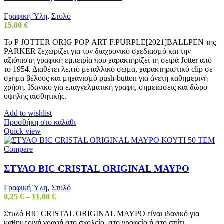
Γραφική Ύλη
,
Στυλό
15,00
€
Το Ρ JOTTER ORIG ΡΟΡ ART F.PURPLE[2021]BALLPEN της
PARKER ξεχωρίζει για τον διαχρονικό σχεδιασμό και την
αξιόπιστη γραφική εμπειρία που χαρακτηρίζει τη σειρά Jotter από
το 1954. Διαθέτει λεπτό μεταλλικό σώμα, χαρακτηριστικό clip σε
σχήμα βέλους και μηχανισμό push-button για άνετη καθημερινή
χρήση. Ιδανικό για επαγγελματική γραφή, σημειώσεις και δώρο
υψηλής αισθητικής.
Add to wishlist
Προσθήκη στο καλάθι
Quick view
Compare
ΣΤΥΛΟ BIC CRISTAL ORIGINAL ΜΑΥΡΟ
Γραφική Ύλη
,
Στυλό
Price
0,25
€
–
11,00
€
range:
Στυλό BIC CRISTAL ORIGINAL ΜΑΥΡΟ είναι ιδανικό για
0,25 €
καθημερινή γραφή στο σχολείο, στο γραφείο ή στο σπίτι.
through