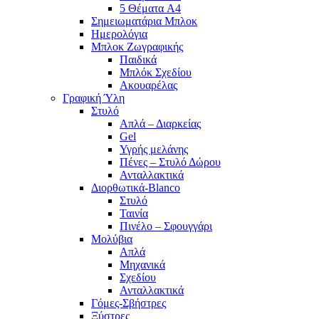
5 Θέματα A4
Σημειωματάρια Μπλοκ
Ημερολόγια
Μπλοκ Ζωγραφικής
Παιδικά
Μπλόκ Σχεδίου
Ακουαρέλας
Γραφική Ύλη
Στυλό
Απλά – Διαρκείας
Gel
Υγρής μελάνης
Πένες – Στυλό Δώρου
Ανταλλακτικά
Διορθωτικά-Blanco
Στυλό
Ταινία
Πινέλο – Σφουγγάρι
Μολύβια
Απλά
Μηχανικά
Σχεδίου
Ανταλλακτικά
Γόμες-Σβήστρες
Ξύστρες