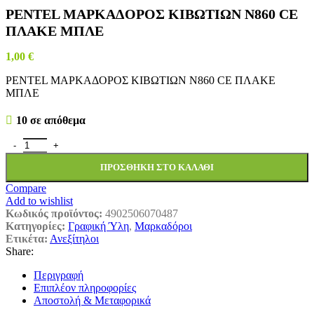
ΡΕΝΤΕL ΜΑΡΚΑΔΟΡΟΣ ΚΙΒΩΤΙΩΝ Ν860 CΕ
ΠΛΑΚΕ ΜΠΛΕ
1,00
€
ΡΕΝΤΕL ΜΑΡΚΑΔΟΡΟΣ ΚΙΒΩΤΙΩΝ Ν860 CΕ ΠΛΑΚΕ
ΜΠΛΕ
10 σε απόθεμα
ΡΕΝΤΕL ΜΑΡΚΑΔΟΡΟΣ ΚΙΒΩΤΙΩΝ Ν860 CΕ ΠΛΑΚΕ ΜΠΛΕ π
ΠΡΟΣΘΉΚΗ ΣΤΟ ΚΑΛΆΘΙ
Compare
Add to wishlist
Κωδικός προϊόντος:
4902506070487
Κατηγορίες:
Γραφική Ύλη
,
Μαρκαδόροι
Ετικέτα:
Ανεξίτηλοι
Share:
Περιγραφή
Επιπλέον πληροφορίες
Αποστολή & Μεταφορικά