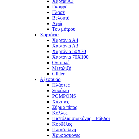
Χαρτιά Α3
Γκοφρέ
Γλασέ
Βελουτέ
Αφής
Του μέτρου
Χαρτόνια
Χαρτόνια Α4
Χαρτόνια Α3
Χαρτόνια 50Χ70
Χαρτόνια 70Χ100
Οντουλέ
Μεταλιζέ
Glitter
Αξεσουάρ
Πλάστες
Ξυλάκια
POMPONS
Χάντρες
Σύρμα πίπας
Κόλλες
Πιστόλια σιλικόνης – Ράβδοι
Κορδέλες
Πλαστελίνη
Χρυσόσκονες