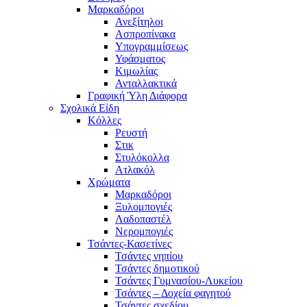
Μαρκαδόροι
Ανεξίτηλοι
Ασπροπίνακα
Υπογραμμίσεως
Υφάσματος
Κιμωλίας
Ανταλλακτικά
Γραφική Ύλη Διάφορα
Σχολικά Είδη
Κόλλες
Ρευστή
Στικ
Στυλόκολλα
Ατλακόλ
Χρώματα
Μαρκαδόροι
Ξυλομπογιές
Λαδοπαστέλ
Νερομπογιές
Τσάντες-Κασετίνες
Τσάντες νηπίου
Τσάντες δημοτικού
Τσάντες Γυμνασίου-Λυκείου
Τσάντες – Δοχεία φαγητού
Τσάντες σχεδίου