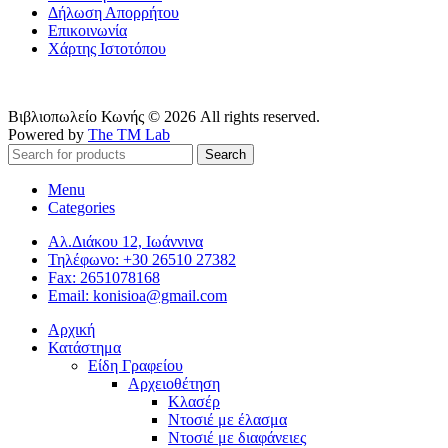
Δήλωση Απορρήτου
Επικοινωνία
Χάρτης Ιστοτόπου
Βιβλιοπωλείο Κωνής © 2026 All rights reserved.
Powered by
The TM Lab
Search
Menu
Categories
Αλ.Διάκου 12, Ιωάννινα
Τηλέφωνο: +30 26510 27382
Fax: 2651078168
Email: konisioa@gmail.com
Αρχική
Κατάστημα
Είδη Γραφείου
Αρχειοθέτηση
Κλασέρ
Ντοσιέ με έλασμα
Ντοσιέ με διαφάνειες