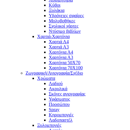
Κύβοι
Ξυλάκια
Υδρόγειες σφαίρες
Μολυβοθήκες
Σχολικοί χάρτες
Ντύσιμο βιβλίων
Χαρτιά-Χαρτόνια
Χαρτιά Α4
Χαρτιά Α3
Χαρτόνια Α4
Χαρτόνια Α3
Χαρτόνια 50Χ70
Χαρτόνια 70Χ100
Ζωγραφική/Αγιογραφία/Σχέδιο
Χρώματα
Λαδιού
Ακρυλικά
Σκόνες αγιογραφίας
Υφάσματος
Προσώπου
Spray
Κηρομπογιές
Λαδοπαστέλ
Ξυλομπογιές