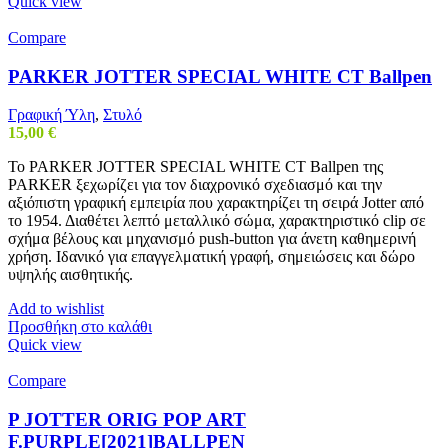
Quick view
Compare
PARKER JOTTER SPECIAL WHITE CT Ballpen
Γραφική Ύλη
,
Στυλό
15,00
€
Το PARKER JOTTER SPECIAL WHITE CT Ballpen της
PARKER ξεχωρίζει για τον διαχρονικό σχεδιασμό και την
αξιόπιστη γραφική εμπειρία που χαρακτηρίζει τη σειρά Jotter από
το 1954. Διαθέτει λεπτό μεταλλικό σώμα, χαρακτηριστικό clip σε
σχήμα βέλους και μηχανισμό push-button για άνετη καθημερινή
χρήση. Ιδανικό για επαγγελματική γραφή, σημειώσεις και δώρο
υψηλής αισθητικής.
Add to wishlist
Προσθήκη στο καλάθι
Quick view
Compare
Ρ JOTTER ORIG ΡΟΡ ART
F.PURPLE[2021]BALLPEN