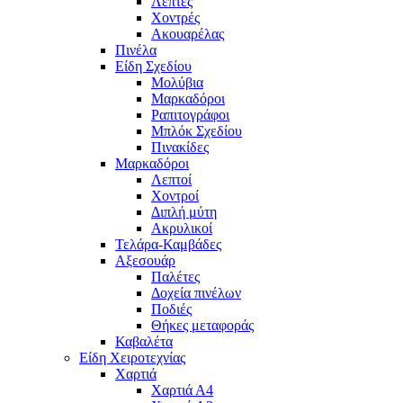
Λεπτές
Χοντρές
Ακουαρέλας
Πινέλα
Είδη Σχεδίου
Μολύβια
Μαρκαδόροι
Ραπιτογράφοι
Μπλόκ Σχεδίου
Πινακίδες
Μαρκαδόροι
Λεπτοί
Χοντροί
Διπλή μύτη
Ακρυλικοί
Τελάρα-Καμβάδες
Αξεσουάρ
Παλέτες
Δοχεία πινέλων
Ποδιές
Θήκες μεταφοράς
Καβαλέτα
Είδη Χειροτεχνίας
Χαρτιά
Χαρτιά Α4