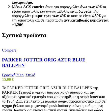
λογαριασμό.
Μέσω
ACS courier
όπου για παραγγελίες
άνω των 49€
τα
έξοδα αποστολής και αντικαταβολής είναι
δωρεάν.
Για
παραγγελίες
μικρότερες των 49€
το κόστος είναι
4,50€
για
την αποστολή και σε περίπτωση
αντικαταβολής κυμαίνεται
+1,20€
Σχετικά προϊόντα
Compare
PARKER JOTTER ORIG AZUR BLUE
BALLPEN
Γραφική Ύλη
,
Στυλό
15,00
€
Το PARKER JOTTER ORIG AZUR BLUE BALLPEN της
PARKER ξεχωρίζει για τον διαχρονικό σχεδιασμό και την
αξιόπιστη γραφική εμπειρία που χαρακτηρίζει τη σειρά Jotter από
το 1954. Διαθέτει λεπτό μεταλλικό σώμα, χαρακτηριστικό clip σε
σχήμα βέλους και μηχανισμό push-button για άνετη καθημερινή
χρήση. Ιδανικό για επαγγελματική γραφή, σημειώσεις και δώρο