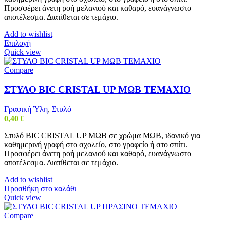
Προσφέρει άνετη ροή μελανιού και καθαρό, ευανάγνωστο
11,00 €
αποτέλεσμα. Διατίθεται σε τεμάχιο.
Add to wishlist
Αυτό
Επιλογή
το
Quick view
προϊόν
έχει
Compare
πολλαπλές
παραλλαγές.
ΣΤΥΛΟ BIC CRISTAL UP ΜΩΒ ΤΕΜΑΧΙΟ
Οι
επιλογές
Γραφική Ύλη
,
Στυλό
μπορούν
0,40
€
να
επιλεγούν
Στυλό BIC CRISTAL UP ΜΩΒ σε χρώμα ΜΩΒ, ιδανικό για
στη
καθημερινή γραφή στο σχολείο, στο γραφείο ή στο σπίτι.
σελίδα
Προσφέρει άνετη ροή μελανιού και καθαρό, ευανάγνωστο
του
αποτέλεσμα. Διατίθεται σε τεμάχιο.
προϊόντος
Add to wishlist
Προσθήκη στο καλάθι
Quick view
Compare