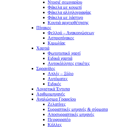
Ντοσιέ σεμιναρίου
Φάκελα με κουμπί
Φάκελα αλληλογραφίας
Φάκελα με λάστιχο
Κουτιά αρχειοθέτησης
Πίνακες
Φελλού – Ανακοινώσεων
Ασπροπίνακες
Κιμωλίας
Χαρτιά
Φωτοτυπικό χαρτί
Ειδικά χαρτιά
Αυτοκόλλητες ετικέτες
Σφραγίδες
Απλές – Ξύλο
Αυτόματες
Ειδικές
Λογιστικά Έντυπα
Αριθμομηχανές
Αναλώσιμα Γραφείου
Ζελατίνες
Συρραπτικές μηχανές & σύρματα
Αποσυρραπτικές μηχανές
Περφορατέρ
Κόλλες