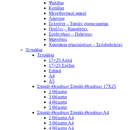
Ψαλίδια
Κοπίδια
Μεγεθυντικοί φακοί
Λάστιχα
Σελοτέιπ – Ταινίες συσκευασίας
Πινέζες – Καρφίτσες
Συνδετήρες – Πιάστρες
Μαγνήτες
Χαρτάκια σημειώσεων – Σελιδοδείκτες
Τετράδια
Τετράδια
17×25 Απλά
17×25 Σχέδια
Ειδικά
Α4
Α5
Σπιράλ-Θεμάτων Σπιράλ-Θεμάτων 17Χ25
2 Θέματα
3 Θέματα
4 Θέματα
5 Θέματα
Σπιράλ-Θεμάτων Σπιράλ-Θεμάτων Α4
2 Θέματα A4
3 Θέματα A4
4 Θέματα A4