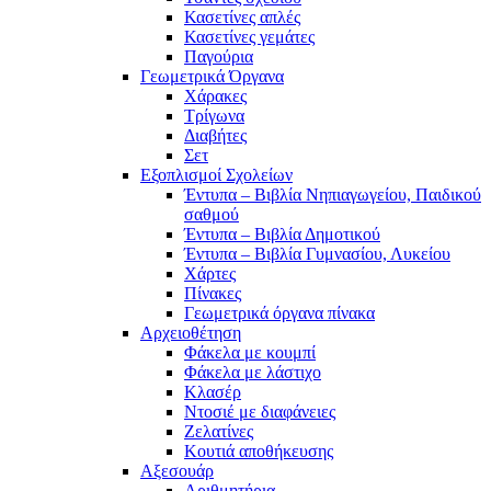
Κασετίνες απλές
Κασετίνες γεμάτες
Παγούρια
Γεωμετρικά Όργανα
Χάρακες
Τρίγωνα
Διαβήτες
Σετ
Εξοπλισμοί Σχολείων
Έντυπα – Βιβλία Νηπιαγωγείου, Παιδικού
σαθμού
Έντυπα – Βιβλία Δημοτικού
Έντυπα – Βιβλία Γυμνασίου, Λυκείου
Χάρτες
Πίνακες
Γεωμετρικά όργανα πίνακα
Αρχειοθέτηση
Φάκελα με κουμπί
Φάκελα με λάστιχο
Κλασέρ
Ντοσιέ με διαφάνειες
Ζελατίνες
Κουτιά αποθήκευσης
Αξεσουάρ
Αριθμητήρια