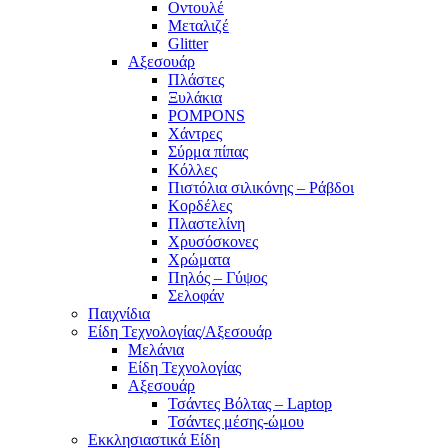
Οντουλέ
Μεταλιζέ
Glitter
Αξεσουάρ
Πλάστες
Ξυλάκια
POMPONS
Χάντρες
Σύρμα πίπας
Κόλλες
Πιστόλια σιλικόνης – Ράβδοι
Κορδέλες
Πλαστελίνη
Χρυσόσκονες
Χρώματα
Πηλός – Γύψος
Σελοφάν
Παιχνίδια
Είδη Τεχνολογίας/Αξεσουάρ
Μελάνια
Είδη Τεχνολογίας
Αξεσουάρ
Τσάντες Βόλτας – Laptop
Τσάντες μέσης-ώμου
Εκκλησιαστικά Είδη