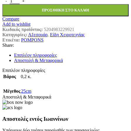
ΡΟΜΡΟΜS FΑΒΙ 2.5CΜ 30ΤΕΜ ΡΟΖ ποσότητα
ΠΡΟΣΘΉΚΗ ΣΤΟ ΚΑΛΆΘΙ
Compare
Add to wishlist
Κωδικός προϊόντος:
5204983229921
Κατηγορίες:
Αξεσουάρ
,
Είδη Χειροτεχνίας
Ετικέτα:
POMPONS
Share:
Επιπλέον πληροφορίες
Αποστολή & Μεταφορικά
Επιπλέον πληροφορίες
Βάρος
0,2 κ.
Μέγεθος
25cm
Αποστολή & Μεταφορικά
Αποστολές εντός Ιωαννίνων
Υπάρχουν δύο τρόποι παραλαβής των παραγγελιών: