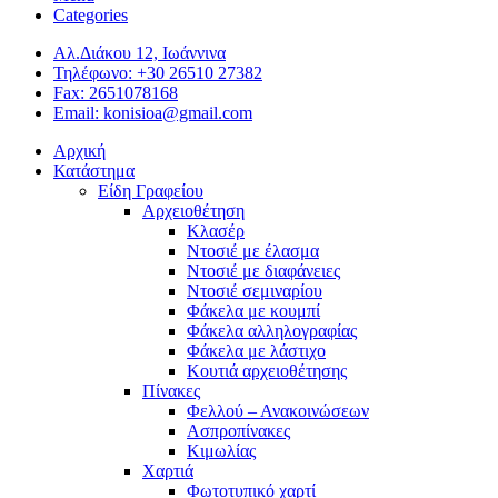
Categories
Αλ.Διάκου 12, Ιωάννινα
Τηλέφωνο: +30 26510 27382
Fax: 2651078168
Email: konisioa@gmail.com
Αρχική
Κατάστημα
Είδη Γραφείου
Αρχειοθέτηση
Κλασέρ
Ντοσιέ με έλασμα
Ντοσιέ με διαφάνειες
Ντοσιέ σεμιναρίου
Φάκελα με κουμπί
Φάκελα αλληλογραφίας
Φάκελα με λάστιχο
Κουτιά αρχειοθέτησης
Πίνακες
Φελλού – Ανακοινώσεων
Ασπροπίνακες
Κιμωλίας
Χαρτιά
Φωτοτυπικό χαρτί