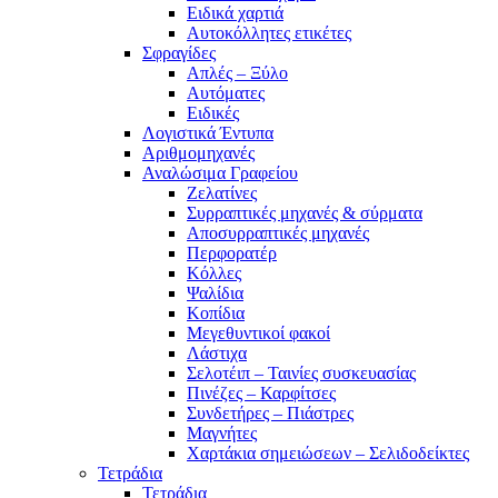
Ειδικά χαρτιά
Αυτοκόλλητες ετικέτες
Σφραγίδες
Απλές – Ξύλο
Αυτόματες
Ειδικές
Λογιστικά Έντυπα
Αριθμομηχανές
Αναλώσιμα Γραφείου
Ζελατίνες
Συρραπτικές μηχανές & σύρματα
Αποσυρραπτικές μηχανές
Περφορατέρ
Κόλλες
Ψαλίδια
Κοπίδια
Μεγεθυντικοί φακοί
Λάστιχα
Σελοτέιπ – Ταινίες συσκευασίας
Πινέζες – Καρφίτσες
Συνδετήρες – Πιάστρες
Μαγνήτες
Χαρτάκια σημειώσεων – Σελιδοδείκτες
Τετράδια
Τετράδια