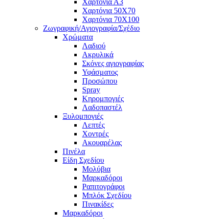
Χαρτόνια Α3
Χαρτόνια 50Χ70
Χαρτόνια 70Χ100
Ζωγραφική/Αγιογραφία/Σχέδιο
Χρώματα
Λαδιού
Ακρυλικά
Σκόνες αγιογραφίας
Υφάσματος
Προσώπου
Spray
Κηρομπογιές
Λαδοπαστέλ
Ξυλομπογιές
Λεπτές
Χοντρές
Ακουαρέλας
Πινέλα
Είδη Σχεδίου
Μολύβια
Μαρκαδόροι
Ραπιτογράφοι
Μπλόκ Σχεδίου
Πινακίδες
Μαρκαδόροι