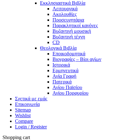
Εκκλησιαστικά Βιβλία
Λειτουργικά
Ακολουθίες
Προσευχητάρια
Παρακλητικοί κανόνες
Βυζαντινή μουσική
Βυζαντινή τέχνη
CD
Θεολογικά Βιβλία
Εποικοδομητικά
Βιογραφίες – Βίοι αγίων
Ιστορικά
Ερμηνευτικά
Αγία Γραφή
Πατερικά
Αγίου Παϊσίου
Αγίου Πορφυρίου
Σχετικά με εμάς
Επικοινωνία
Sitemap
Wishlist
Compare
Login / Register
Shopping cart