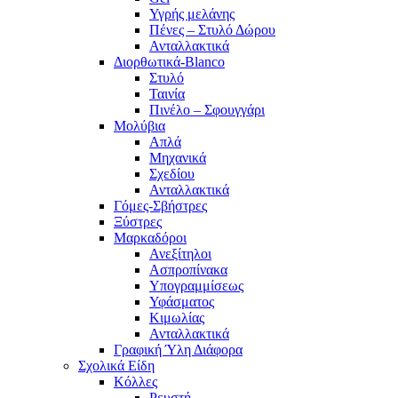
Υγρής μελάνης
Πένες – Στυλό Δώρου
Ανταλλακτικά
Διορθωτικά-Blanco
Στυλό
Ταινία
Πινέλο – Σφουγγάρι
Μολύβια
Απλά
Μηχανικά
Σχεδίου
Ανταλλακτικά
Γόμες-Σβήστρες
Ξύστρες
Μαρκαδόροι
Ανεξίτηλοι
Ασπροπίνακα
Υπογραμμίσεως
Υφάσματος
Κιμωλίας
Ανταλλακτικά
Γραφική Ύλη Διάφορα
Σχολικά Είδη
Κόλλες
Ρευστή