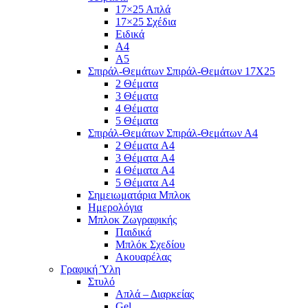
17×25 Απλά
17×25 Σχέδια
Ειδικά
Α4
Α5
Σπιράλ-Θεμάτων Σπιράλ-Θεμάτων 17Χ25
2 Θέματα
3 Θέματα
4 Θέματα
5 Θέματα
Σπιράλ-Θεμάτων Σπιράλ-Θεμάτων Α4
2 Θέματα A4
3 Θέματα A4
4 Θέματα A4
5 Θέματα A4
Σημειωματάρια Μπλοκ
Ημερολόγια
Μπλοκ Ζωγραφικής
Παιδικά
Μπλόκ Σχεδίου
Ακουαρέλας
Γραφική Ύλη
Στυλό
Απλά – Διαρκείας
Gel