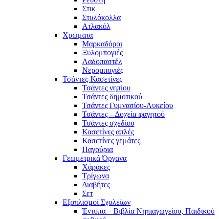
Στικ
Στυλόκολλα
Ατλακόλ
Χρώματα
Μαρκαδόροι
Ξυλομπογιές
Λαδοπαστέλ
Νερομπογιές
Τσάντες-Κασετίνες
Τσάντες νηπίου
Τσάντες δημοτικού
Τσάντες Γυμνασίου-Λυκείου
Τσάντες – Δοχεία φαγητού
Τσάντες σχεδίου
Κασετίνες απλές
Κασετίνες γεμάτες
Παγούρια
Γεωμετρικά Όργανα
Χάρακες
Τρίγωνα
Διαβήτες
Σετ
Εξοπλισμοί Σχολείων
Έντυπα – Βιβλία Νηπιαγωγείου, Παιδικού