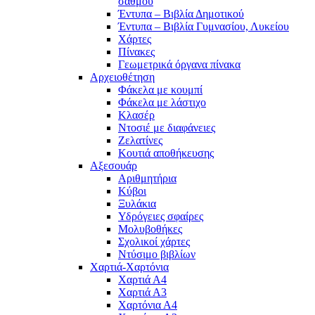
σαθμού
Έντυπα – Βιβλία Δημοτικού
Έντυπα – Βιβλία Γυμνασίου, Λυκείου
Χάρτες
Πίνακες
Γεωμετρικά όργανα πίνακα
Αρχειοθέτηση
Φάκελα με κουμπί
Φάκελα με λάστιχο
Κλασέρ
Ντοσιέ με διαφάνειες
Ζελατίνες
Κουτιά αποθήκευσης
Αξεσουάρ
Αριθμητήρια
Κύβοι
Ξυλάκια
Υδρόγειες σφαίρες
Μολυβοθήκες
Σχολικοί χάρτες
Ντύσιμο βιβλίων
Χαρτιά-Χαρτόνια
Χαρτιά Α4
Χαρτιά Α3
Χαρτόνια Α4