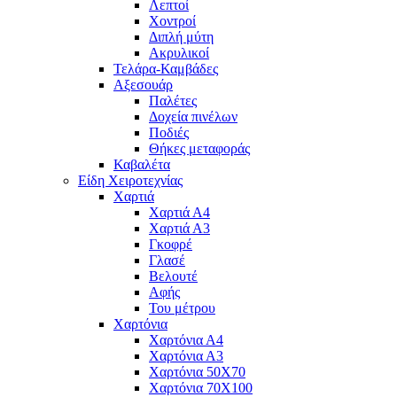
Λεπτοί
Χοντροί
Διπλή μύτη
Ακρυλικοί
Τελάρα-Καμβάδες
Αξεσουάρ
Παλέτες
Δοχεία πινέλων
Ποδιές
Θήκες μεταφοράς
Καβαλέτα
Είδη Χειροτεχνίας
Χαρτιά
Χαρτιά Α4
Χαρτιά Α3
Γκοφρέ
Γλασέ
Βελουτέ
Αφής
Του μέτρου
Χαρτόνια
Χαρτόνια Α4
Χαρτόνια Α3
Χαρτόνια 50Χ70
Χαρτόνια 70Χ100