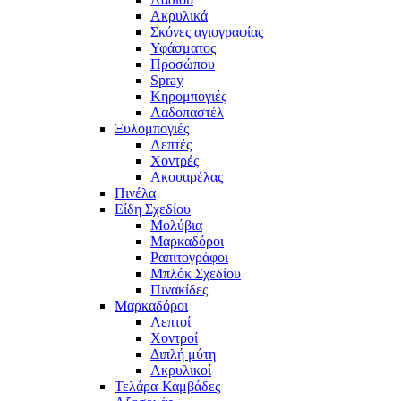
Ακρυλικά
Σκόνες αγιογραφίας
Υφάσματος
Προσώπου
Spray
Κηρομπογιές
Λαδοπαστέλ
Ξυλομπογιές
Λεπτές
Χοντρές
Ακουαρέλας
Πινέλα
Είδη Σχεδίου
Μολύβια
Μαρκαδόροι
Ραπιτογράφοι
Μπλόκ Σχεδίου
Πινακίδες
Μαρκαδόροι
Λεπτοί
Χοντροί
Διπλή μύτη
Ακρυλικοί
Τελάρα-Καμβάδες