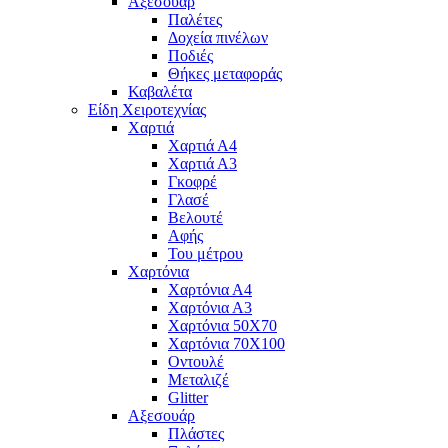
Αξεσουάρ
Παλέτες
Δοχεία πινέλων
Ποδιές
Θήκες μεταφοράς
Καβαλέτα
Είδη Χειροτεχνίας
Χαρτιά
Χαρτιά Α4
Χαρτιά Α3
Γκοφρέ
Γλασέ
Βελουτέ
Αφής
Του μέτρου
Χαρτόνια
Χαρτόνια Α4
Χαρτόνια Α3
Χαρτόνια 50Χ70
Χαρτόνια 70Χ100
Οντουλέ
Μεταλιζέ
Glitter
Αξεσουάρ
Πλάστες