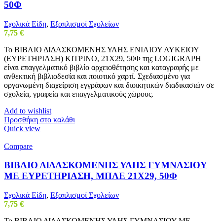
50Φ
Σχολικά Είδη
,
Εξοπλισμοί Σχολείων
7,75
€
Το ΒΙΒΛΙΟ ΔΙΔΑΣΚΟΜΕΝΗΣ ΥΛΗΣ ΕΝΙΑΙΟΥ ΛΥΚΕΙΟΥ
(ΕΥΡΕΤΗΡΙΑΣΗ) ΚΙΤΡΙΝΟ, 21Χ29, 50Φ της LOGIGRAPH
είναι επαγγελματικό βιβλίο αρχειοθέτησης και καταγραφής με
ανθεκτική βιβλιοδεσία και ποιοτικό χαρτί. Σχεδιασμένο για
οργανωμένη διαχείριση εγγράφων και διοικητικών διαδικασιών σε
σχολεία, γραφεία και επαγγελματικούς χώρους.
Add to wishlist
Προσθήκη στο καλάθι
Quick view
Compare
ΒΙΒΛΙΟ ΔΙΔΑΣΚΟΜΕΝΗΣ ΥΛΗΣ ΓΥΜΝΑΣΙΟΥ
ΜΕ ΕΥΡΕΤΗΡΙΑΣΗ, ΜΠΛΕ 21Χ29, 50Φ
Σχολικά Είδη
,
Εξοπλισμοί Σχολείων
7,75
€
Το ΒΙΒΛΙΟ ΔΙΔΑΣΚΟΜΕΝΗΣ ΥΛΗΣ ΓΥΜΝΑΣΙΟΥ ΜΕ