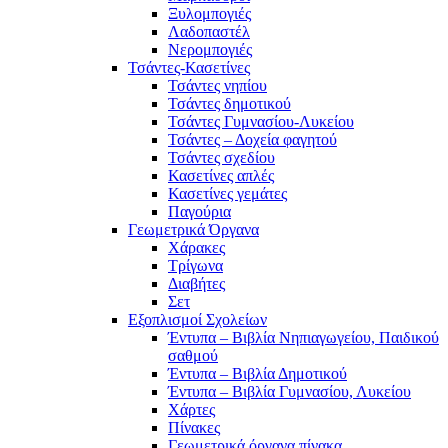
Ξυλομπογιές
Λαδοπαστέλ
Νερομπογιές
Τσάντες-Κασετίνες
Τσάντες νηπίου
Τσάντες δημοτικού
Τσάντες Γυμνασίου-Λυκείου
Τσάντες – Δοχεία φαγητού
Τσάντες σχεδίου
Κασετίνες απλές
Κασετίνες γεμάτες
Παγούρια
Γεωμετρικά Όργανα
Χάρακες
Τρίγωνα
Διαβήτες
Σετ
Εξοπλισμοί Σχολείων
Έντυπα – Βιβλία Νηπιαγωγείου, Παιδικού
σαθμού
Έντυπα – Βιβλία Δημοτικού
Έντυπα – Βιβλία Γυμνασίου, Λυκείου
Χάρτες
Πίνακες
Γεωμετρικά όργανα πίνακα