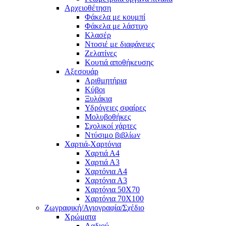
Αρχειοθέτηση
Φάκελα με κουμπί
Φάκελα με λάστιχο
Κλασέρ
Ντοσιέ με διαφάνειες
Ζελατίνες
Κουτιά αποθήκευσης
Αξεσουάρ
Αριθμητήρια
Κύβοι
Ξυλάκια
Υδρόγειες σφαίρες
Μολυβοθήκες
Σχολικοί χάρτες
Ντύσιμο βιβλίων
Χαρτιά-Χαρτόνια
Χαρτιά Α4
Χαρτιά Α3
Χαρτόνια Α4
Χαρτόνια Α3
Χαρτόνια 50Χ70
Χαρτόνια 70Χ100
Ζωγραφική/Αγιογραφία/Σχέδιο
Χρώματα
Λαδιού