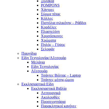
Ξυλάκια
POMPONS
Χάντρες
Σύρμα πίπας
Κόλλες
Πιστόλια σιλικόνης – Ράβδοι
Κορδέλες
Πλαστελίνη
Χρυσόσκονες
Χρώματα
Πηλός – Γύψος
Σελοφάν
Παιχνίδια
Είδη Τεχνολογίας/Αξεσουάρ
Μελάνια
Είδη Τεχνολογίας
Αξεσουάρ
Τσάντες Βόλτας – Laptop
Τσάντες μέσης-ώμου
Εκκλησιαστικά Είδη
Εκκλησιαστικά Βιβλία
Λειτουργικά
Ακολουθίες
Προσευχητάρια
Παρακλητικοί κανόνες