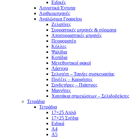
Ειδικές
Λογιστικά Έντυπα
Αριθμομηχανές
Αναλώσιμα Γραφείου
Ζελατίνες
Συρραπτικές μηχανές & σύρματα
Αποσυρραπτικές μηχανές
Περφορατέρ
Κόλλες
Ψαλίδια
Κοπίδια
Μεγεθυντικοί φακοί
Λάστιχα
Σελοτέιπ – Ταινίες συσκευασίας
Πινέζες – Καρφίτσες
Συνδετήρες – Πιάστρες
Μαγνήτες
Χαρτάκια σημειώσεων – Σελιδοδείκτες
Τετράδια
Τετράδια
17×25 Απλά
17×25 Σχέδια
Ειδικά
Α4
Α5