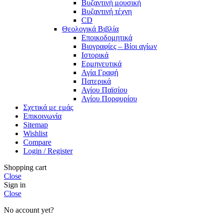
Βυζαντινή μουσική
Βυζαντινή τέχνη
CD
Θεολογικά Βιβλία
Εποικοδομητικά
Βιογραφίες – Βίοι αγίων
Ιστορικά
Ερμηνευτικά
Αγία Γραφή
Πατερικά
Αγίου Παϊσίου
Αγίου Πορφυρίου
Σχετικά με εμάς
Επικοινωνία
Sitemap
Wishlist
Compare
Login / Register
Shopping cart
Close
Sign in
Close
No account yet?