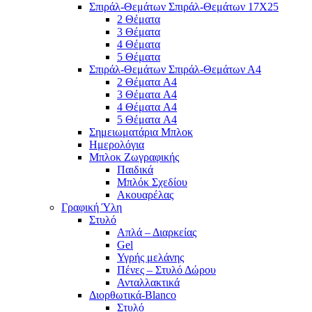
Σπιράλ-Θεμάτων Σπιράλ-Θεμάτων 17Χ25
2 Θέματα
3 Θέματα
4 Θέματα
5 Θέματα
Σπιράλ-Θεμάτων Σπιράλ-Θεμάτων Α4
2 Θέματα A4
3 Θέματα A4
4 Θέματα A4
5 Θέματα A4
Σημειωματάρια Μπλοκ
Ημερολόγια
Μπλοκ Ζωγραφικής
Παιδικά
Μπλόκ Σχεδίου
Ακουαρέλας
Γραφική Ύλη
Στυλό
Απλά – Διαρκείας
Gel
Υγρής μελάνης
Πένες – Στυλό Δώρου
Ανταλλακτικά
Διορθωτικά-Blanco
Στυλό