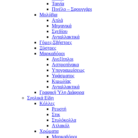
Ταινία
Πινέλο – Σφουγγάρι
Μολύβια
Απλά
Μηχανικά
Σχεδίου
Ανταλλακτικά
Γόμες-Σβήστρες
Ξύστρες
Μαρκαδόροι
Ανεξίτηλοι
Ασπροπίνακα
Υπογραμμίσεως
Υφάσματος
Κιμωλίας
Ανταλλακτικά
Γραφική Ύλη Διάφορα
Σχολικά Είδη
Κόλλες
Ρευστή
Στικ
Στυλόκολλα
Ατλακόλ
Χρώματα
Μαρκαδόροι