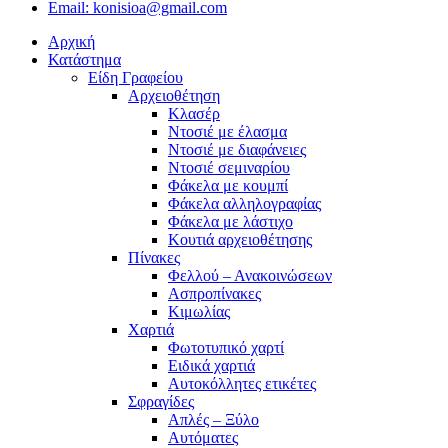
Email: konisioa@gmail.com
Αρχική
Κατάστημα
Είδη Γραφείου
Αρχειοθέτηση
Κλασέρ
Ντοσιέ με έλασμα
Ντοσιέ με διαφάνειες
Ντοσιέ σεμιναρίου
Φάκελα με κουμπί
Φάκελα αλληλογραφίας
Φάκελα με λάστιχο
Κουτιά αρχειοθέτησης
Πίνακες
Φελλού – Ανακοινώσεων
Ασπροπίνακες
Κιμωλίας
Χαρτιά
Φωτοτυπικό χαρτί
Ειδικά χαρτιά
Αυτοκόλλητες ετικέτες
Σφραγίδες
Απλές – Ξύλο
Αυτόματες