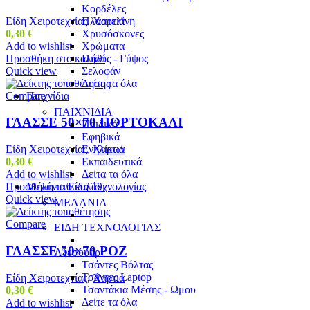
Κορδέλες
Είδη Χειροτεχνίας
,
Χαρτιά
Πλαστελίνη
0,30
€
Χρυσόσκονες
Add to wishlist
Χρώματα
Προσθήκη στο καλάθι
Πηλός - Γύψος
Quick view
Σελοφάν
Δείτε τα όλα
Compare
Παιχνίδια
ΠΑΙΧΝΙΔΙΑ
ΓΛΑΣΣΕ 50×70 ΠΟΡΤΟΚΑΛΙ
Παιδικά
Εφηβικά
Ενηλίκων
Είδη Χειροτεχνίας
,
Χαρτιά
Εκπαιδευτικά
0,30
€
Δείτα τα όλα
Add to wishlist
Μελάνια/Είδη Τεχνολογίας
Προσθήκη στο καλάθι
Quick view
ΜΕΛΑΝΙΑ
Compare
ΕΙΔΗ ΤΕΧΝΟΛΟΓΙΑΣ
ΓΛΑΣΣΕ 50×70 ΡΟΖ
Αξεσουάρ
Τσάντες Βόλτας
Τσάντες Laptop
Είδη Χειροτεχνίας
,
Χαρτιά
Τσαντάκια Μέσης - Ωμου
0,30
€
Δείτε τα όλα
Add to wishlist