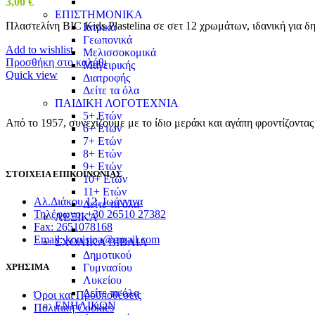
3,00
€
ΕΠΙΣΤΗΜΟΝΙΚΑ
Πλαστελίνη BIC Kids Plastelina σε σετ 12 χρωμάτων, ιδανική για δη
Ιατρικά
Γεωπονικά
Add to wishlist
Μελισσοκομικά
Προσθήκη στο καλάθι
Μαγειρικής
Quick view
Διατροφής
Δείτε τα όλα
ΠΑΙΔΙΚΗ ΛΟΓΟΤΕΧΝΙΑ
5+ Ετών
Από το 1957, συνεχίζουμε με το ίδιο μεράκι και αγάπη φροντίζοντα
6+ Ετών
7+ Ετών
8+ Ετών
9+ Ετών
ΣΤΟΙΧΕΙΑ ΕΠΙΚΟΙΝΩΝΙΑΣ
10+ Ετών
11+ Ετών
Αλ.Διάκου 12, Ιωάννινα
Δείτε τα όλα
Τηλέφωνο: +30 26510 27382
ΛΕΞΙΚΑ
Fax: 2651078168
Email: konisioa@gmail.com
ΣΧΟΛΙΚΑ ΒΙΒΛΙΑ
Δημοτικού
Γυμνασίου
ΧΡΗΣΙΜΑ
Λυκείου
Δείτε τα όλα
Όροι και Προϋποθέσεις
ΕΝΗΛΙΚΩΝ
Πολιτική Cookies