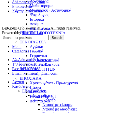
Λογοτεχνία
Δήλωση Απορρήτου
Μυθιστόρημα
Επικοινωνία
Μυστηρίου - Αστυνομικά
Χάρτης Ιστοτόπου
Ψυχολογίας
Ιστορικά
Δοκίμια
Βιβλιοπωλείο Κωνής © 2026 All rights reserved.
Δείτε τα όλα
Powered by
The TM Lab
ΕΦΗΒΙΚΗ ΛΟΓΟΤΕΧΝΙΑ
Search
ΞΕΝΟΓΛΩΣΣΑ
Menu
Αγγλικά
Categories
Γαλλικά
Γερμανικά
Αλ.Διάκου 12, Ιωάννινα
Ιταλικά - Ισπανικά
Τηλέφωνο: +30 26510 27382
Δείτε τα όλα
Fax: 2651078168
ΔΡΑΣΤΗΡΙΟΤΗΤΩΝ
Email: konisioa@gmail.com
ΕΠΟΧΙΑΚΑ
Αρχική
Χριστουγέννα - Πρωτοχρονιά
Κατάστημα
Πάσχα
Είδη Γραφείου
Καλοκαίρι
Αρχειοθέτηση
Εθνικές εορτές
Κλασέρ
Δείτε τα όλα
Ντοσιέ με έλασμα
Ντοσιέ με διαφάνειες