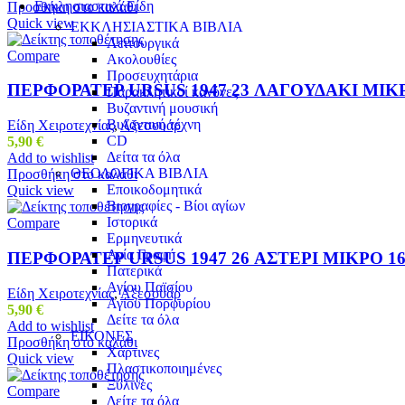
Εκκλησιαστικά Είδη
Προσθήκη στο καλάθι
Quick view
ΕΚΚΛΗΣΙΑΣΤΙΚΑ ΒΙΒΛΙΑ
Λειτουργικά
Compare
Ακολουθίες
Προσευχητάρια
ΠΕΡΦΟΡΑΤΕΡ URSUS 1947 23 ΛΑΓΟΥΔΑΚΙ ΜΙΚ
Παρακλητικοί κανόνες
Βυζαντινή μουσική
Βυζαντινή τέχνη
Είδη Χειροτεχνίας
,
Αξεσουάρ
CD
5,90
€
Δείτα τα όλα
Add to wishlist
ΘΕΟΛΟΓΙΚΑ ΒΙΒΛΙΑ
Προσθήκη στο καλάθι
Εποικοδομητικά
Quick view
Βιογραφίες - Βίοι αγίων
Ιστορικά
Compare
Ερμηνευτικά
Αγία Γραφή
ΠΕΡΦΟΡΑΤΕΡ URSUS 1947 26 ΑΣΤΕΡΙ ΜΙΚΡΟ 1
Πατερικά
Αγίου Παϊσίου
Είδη Χειροτεχνίας
,
Αξεσουάρ
Αγίου Πορφυρίου
5,90
€
Δείτε τα όλα
Add to wishlist
ΕΙΚΟΝΕΣ
Προσθήκη στο καλάθι
Χάρτινες
Quick view
Πλαστικοποιημένες
Ξύλινες
Compare
Δείτε τα όλα