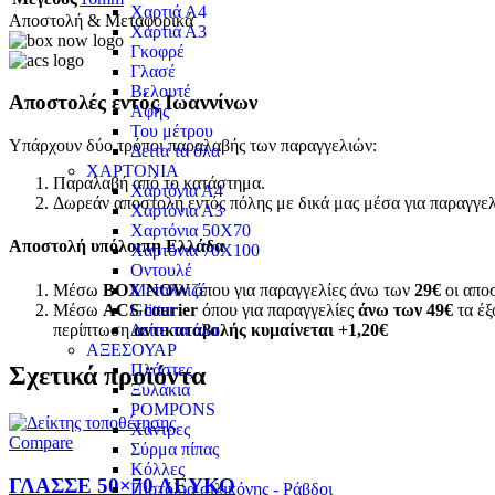
Χαρτιά Α4
Αποστολή & Μεταφορικά
Χαρτιά Α3
Γκοφρέ
Γλασέ
Βελουτέ
Αποστολές εντός Ιωαννίνων
Αφής
Του μέτρου
Υπάρχουν δύο τρόποι παραλαβής των παραγγελιών:
Δείτα τα όλα
ΧΑΡΤΟΝΙΑ
Παραλαβή από το κατάστημα.
Χαρτόνια Α4
Δωρεάν αποστολή εντός πόλης με δικά μας μέσα για παραγγε
Χαρτόνια Α3
Χαρτόνια 50Χ70
Αποστολή υπόλοιπη Ελλάδα
Χαρτόνια 70Χ100
Οντουλέ
Μέσω
BOX NOW
όπου για παραγγελίες άνω των
29€
οι αποσ
Μεταλλιζέ
Μέσω
ACS courier
όπου για παραγγελίες
άνω των 49€
τα έξ
Glitter
περίπτωση
αντικαταβολής κυμαίνεται +1,20€
Δείτε τα όλα
ΑΞΕΣΟΥΑΡ
Πλάστες
Σχετικά προϊόντα
Ξυλάκια
POMPONS
Χάντρες
Compare
Σύρμα πίπας
Κόλλες
ΓΛΑΣΣΕ 50×70 ΛΕΥΚΟ
Πιστόλια σιλικόνης - Ράβδοι