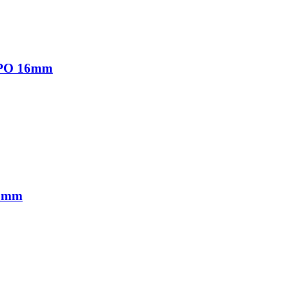
ΡΟ 16mm
6mm