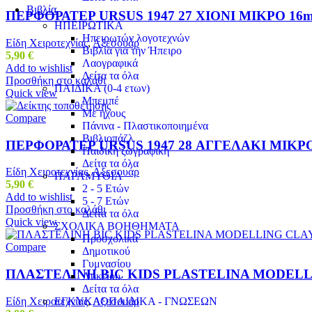
Βιβλία
ΠΕΡΦΟΡΑΤΕΡ URSUS 1947 27 ΧΙΟΝΙ ΜΙΚΡΟ 16
ΗΠΕΙΡΩΤΙΚΑ
Ηπειρωτών λογοτεχνών
Είδη Χειροτεχνίας
,
Αξεσουάρ
Βιβλία για την Ήπειρο
5,90
€
Λαογραφικά
Add to wishlist
Δείτα τα όλα
Προσθήκη στο καλάθι
ΠΑΙΔΙΚΑ (0-4 ετων)
Quick view
Μπεμπέ
Με ήχους
Compare
Πάνινα - Πλαστικοποιημένα
Βιβλιοπάζλ
ΠΕΡΦΟΡΑΤΕΡ URSUS 1947 28 ΑΓΓΕΛΑΚΙ ΜΙΚΡ
Παιδική ζωγραφική
Δείτα τα όλα
Είδη Χειροτεχνίας
,
Αξεσουάρ
ΠΑΡΑΜΥΘΙΑ
5,90
€
2 - 5 Ετών
Add to wishlist
5 - 7 Ετών
Προσθήκη στο καλάθι
Δείτα τα όλα
Quick view
ΣΧΟΛΙΚΑ ΒΟΗΘΗΜΑΤΑ
Προσχολικά
Compare
Δημοτικού
Γυμνασίου
ΠΛΑΣΤΕΛΙΝΗ BIC KIDS PLASTELINA MODELL
Λυκείου
Δείτα τα όλα
Είδη Χειροτεχνίας
,
Αξεσουάρ
ΕΓΚΥΚΛΟΠΑΙΔΙΚΑ - ΓΝΩΣΕΩΝ