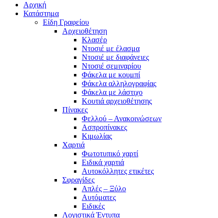
Αρχική
Κατάστημα
Είδη Γραφείου
Αρχειοθέτηση
Κλασέρ
Ντοσιέ με έλασμα
Ντοσιέ με διαφάνειες
Ντοσιέ σεμιναρίου
Φάκελα με κουμπί
Φάκελα αλληλογραφίας
Φάκελα με λάστιχο
Κουτιά αρχειοθέτησης
Πίνακες
Φελλού – Ανακοινώσεων
Ασπροπίνακες
Κιμωλίας
Χαρτιά
Φωτοτυπικό χαρτί
Ειδικά χαρτιά
Αυτοκόλλητες ετικέτες
Σφραγίδες
Απλές – Ξύλο
Αυτόματες
Ειδικές
Λογιστικά Έντυπα