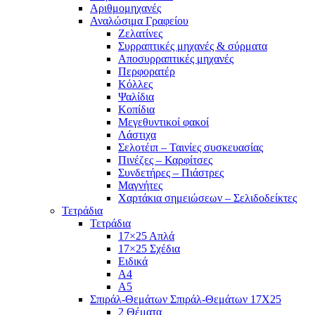
Αριθμομηχανές
Αναλώσιμα Γραφείου
Ζελατίνες
Συρραπτικές μηχανές & σύρματα
Αποσυρραπτικές μηχανές
Περφορατέρ
Κόλλες
Ψαλίδια
Κοπίδια
Μεγεθυντικοί φακοί
Λάστιχα
Σελοτέιπ – Ταινίες συσκευασίας
Πινέζες – Καρφίτσες
Συνδετήρες – Πιάστρες
Μαγνήτες
Χαρτάκια σημειώσεων – Σελιδοδείκτες
Τετράδια
Τετράδια
17×25 Απλά
17×25 Σχέδια
Ειδικά
Α4
Α5
Σπιράλ-Θεμάτων Σπιράλ-Θεμάτων 17Χ25
2 Θέματα