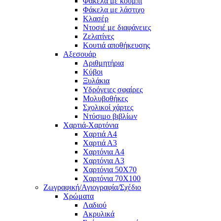
Φάκελα με κουμπί
Φάκελα με λάστιχο
Κλασέρ
Ντοσιέ με διαφάνειες
Ζελατίνες
Κουτιά αποθήκευσης
Αξεσουάρ
Αριθμητήρια
Κύβοι
Ξυλάκια
Υδρόγειες σφαίρες
Μολυβοθήκες
Σχολικοί χάρτες
Ντύσιμο βιβλίων
Χαρτιά-Χαρτόνια
Χαρτιά Α4
Χαρτιά Α3
Χαρτόνια Α4
Χαρτόνια Α3
Χαρτόνια 50Χ70
Χαρτόνια 70Χ100
Ζωγραφική/Αγιογραφία/Σχέδιο
Χρώματα
Λαδιού
Ακρυλικά