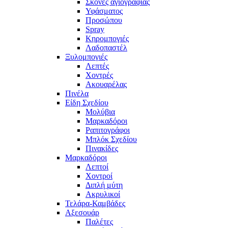
Σκόνες αγιογραφίας
Υφάσματος
Προσώπου
Spray
Κηρομπογιές
Λαδοπαστέλ
Ξυλομπογιές
Λεπτές
Χοντρές
Ακουαρέλας
Πινέλα
Είδη Σχεδίου
Μολύβια
Μαρκαδόροι
Ραπιτογράφοι
Μπλόκ Σχεδίου
Πινακίδες
Μαρκαδόροι
Λεπτοί
Χοντροί
Διπλή μύτη
Ακρυλικοί
Τελάρα-Καμβάδες
Αξεσουάρ
Παλέτες