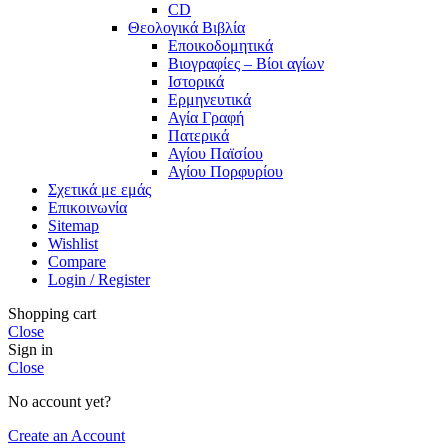
CD
Θεολογικά Βιβλία
Εποικοδομητικά
Βιογραφίες – Βίοι αγίων
Ιστορικά
Ερμηνευτικά
Αγία Γραφή
Πατερικά
Αγίου Παϊσίου
Αγίου Πορφυρίου
Σχετικά με εμάς
Επικοινωνία
Sitemap
Wishlist
Compare
Login / Register
Shopping cart
Close
Sign in
Close
No account yet?
Create an Account