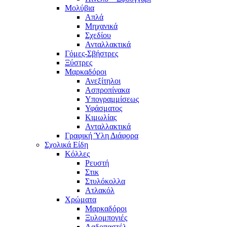
Μολύβια
Απλά
Μηχανικά
Σχεδίου
Ανταλλακτικά
Γόμες-Σβήστρες
Ξύστρες
Μαρκαδόροι
Ανεξίτηλοι
Ασπροπίνακα
Υπογραμμίσεως
Υφάσματος
Κιμωλίας
Ανταλλακτικά
Γραφική Ύλη Διάφορα
Σχολικά Είδη
Κόλλες
Ρευστή
Στικ
Στυλόκολλα
Ατλακόλ
Χρώματα
Μαρκαδόροι
Ξυλομπογιές
Λαδοπαστέλ