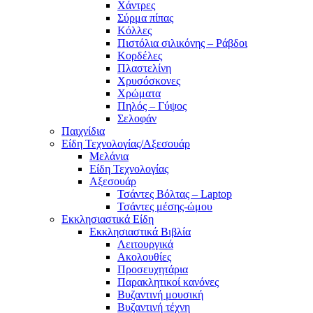
Χάντρες
Σύρμα πίπας
Κόλλες
Πιστόλια σιλικόνης – Ράβδοι
Κορδέλες
Πλαστελίνη
Χρυσόσκονες
Χρώματα
Πηλός – Γύψος
Σελοφάν
Παιχνίδια
Είδη Τεχνολογίας/Αξεσουάρ
Μελάνια
Είδη Τεχνολογίας
Αξεσουάρ
Τσάντες Βόλτας – Laptop
Τσάντες μέσης-ώμου
Εκκλησιαστικά Είδη
Εκκλησιαστικά Βιβλία
Λειτουργικά
Ακολουθίες
Προσευχητάρια
Παρακλητικοί κανόνες
Βυζαντινή μουσική
Βυζαντινή τέχνη