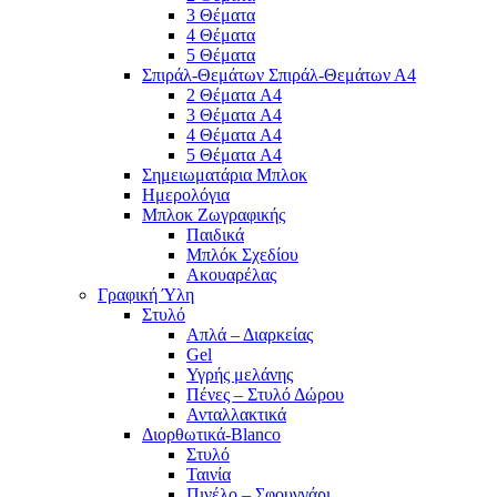
3 Θέματα
4 Θέματα
5 Θέματα
Σπιράλ-Θεμάτων Σπιράλ-Θεμάτων Α4
2 Θέματα A4
3 Θέματα A4
4 Θέματα A4
5 Θέματα A4
Σημειωματάρια Μπλοκ
Ημερολόγια
Μπλοκ Ζωγραφικής
Παιδικά
Μπλόκ Σχεδίου
Ακουαρέλας
Γραφική Ύλη
Στυλό
Απλά – Διαρκείας
Gel
Υγρής μελάνης
Πένες – Στυλό Δώρου
Ανταλλακτικά
Διορθωτικά-Blanco
Στυλό
Ταινία
Πινέλο – Σφουγγάρι