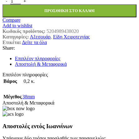
ΦΙΓΟΥΡΟΚΟΠΤΗΣ +ΕFΟ 38ΜΜ ΑΣΤΕΡΙ ποσότητα
ΠΡΟΣΘΉΚΗ ΣΤΟ ΚΑΛΆΘΙ
Compare
Add to wishlist
Κωδικός προϊόντος:
5204989438020
Κατηγορίες:
Αξεσουάρ
,
Είδη Χειροτεχνίας
Ετικέτα:
Δείτε τα όλα
Share:
Επιπλέον πληροφορίες
Αποστολή & Μεταφορικά
Επιπλέον πληροφορίες
Βάρος
0,2 κ.
Μέγεθος
38mm
Αποστολή & Μεταφορικά
Αποστολές εντός Ιωαννίνων
Υπάρχουν δύο τρόποι παραλαβής των παραγγελιών: