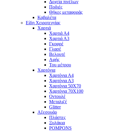
Δοχεία πινέλων
Ποδιές
Θήκες μεταφοράς
Καβαλέτα
Είδη Χειροτεχνίας
Χαρτιά
Χαρτιά Α4
Χαρτιά Α3
Γκοφρέ
Γλασέ
Βελουτέ
Αφής
Του μέτρου
Χαρτόνια
Χαρτόνια Α4
Χαρτόνια Α3
Χαρτόνια 50Χ70
Χαρτόνια 70Χ100
Οντουλέ
Μεταλιζέ
Glitter
Αξεσουάρ
Πλάστες
Ξυλάκια
POMPONS