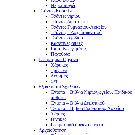
Νερομπογιές
Τσάντες-Κασετίνες
Τσάντες νηπίου
Τσάντες δημοτικού
Τσάντες Γυμνασίου-Λυκείου
Τσάντες – Δοχεία φαγητού
Τσάντες σχεδίου
Κασετίνες απλές
Κασετίνες γεμάτες
Παγούρια
Γεωμετρικά Όργανα
Χάρακες
Τρίγωνα
Διαβήτες
Σετ
Εξοπλισμοί Σχολείων
Έντυπα – Βιβλία Νηπιαγωγείου, Παιδικού
σαθμού
Έντυπα – Βιβλία Δημοτικού
Έντυπα – Βιβλία Γυμνασίου, Λυκείου
Χάρτες
Πίνακες
Γεωμετρικά όργανα πίνακα
Αρχειοθέτηση