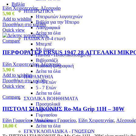
Βιβλία
Είδη Χειροτεχνίας
,
Αξεσουάρ
ΗΠΕΙΡΩΤΙΚΑ
5,90
€
Ηπειρωτών λογοτεχνών
Add to wishlist
Βιβλία για την Ήπειρο
Προσθήκη στο καλάθι
Λαογραφικά
Quick view
Δείτα τα όλα
ΠΑΙΔΙΚΑ (0-4 ετων)
Compare
Μπεμπέ
Με ήχους
ΠΕΡΦΟΡΑΤΕΡ URSUS 1947 28 ΑΓΓΕΛΑΚΙ ΜΙΚΡ
Πάνινα - Πλαστικοποιημένα
Βιβλιοπάζλ
Είδη Χειροτεχνίας
,
Αξεσουάρ
Παιδική ζωγραφική
5,90
€
Δείτα τα όλα
Add to wishlist
ΠΑΡΑΜΥΘΙΑ
Προσθήκη στο καλάθι
2 - 5 Ετών
Quick view
5 - 7 Ετών
Δείτα τα όλα
Compare
ΣΧΟΛΙΚΑ ΒΟΗΘΗΜΑΤΑ
Προσχολικά
ΠΙΣΤΟΛΙ ΣΙΛΙΚΟΝΗΣ Ro-Ma Grip 11H – 30W
Δημοτικού
Γυμνασίου
Λυκείου
Είδη Γραφείου
,
Αναλώσιμα Γραφείου
,
Είδη Χειροτεχνίας
,
Αξεσουά
Δείτα τα όλα
10,00
€
ΕΓΚΥΚΛΟΠΑΙΔΙΚΑ - ΓΝΩΣΕΩΝ