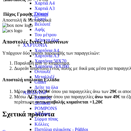
Χαρτιά Α4
Χαρτιά Α3
Γκοφρέ
Πάχος Γραφής
220gsm
Γλασέ
Αποστολή & Μεταφορικά
Βελουτέ
Αφής
Του μέτρου
Δείτα τα όλα
Αποστολές εντός Ιωαννίνων
ΧΑΡΤΟΝΙΑ
Χαρτόνια Α4
Υπάρχουν δύο τρόποι παραλαβής των παραγγελιών:
Χαρτόνια Α3
Χαρτόνια 50Χ70
Παραλαβή από το κατάστημα.
Χαρτόνια 70Χ100
Δωρεάν αποστολή εντός πόλης με δικά μας μέσα για παραγγε
Οντουλέ
Μεταλλιζέ
Αποστολή υπόλοιπη Ελλάδα
Glitter
Δείτε τα όλα
Μέσω
BOX NOW
όπου για παραγγελίες άνω των
29€
οι αποσ
ΑΞΕΣΟΥΑΡ
Μέσω
ACS courier
όπου για παραγγελίες
άνω των 49€
τα έξ
Πλάστες
περίπτωση
αντικαταβολής κυμαίνεται +1,20€
Ξυλάκια
POMPONS
Σχετικά προϊόντα
Χάντρες
Σύρμα πίπας
Κόλλες
Πιστόλια σιλικόνης - Ράβδοι