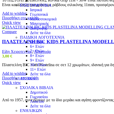
Το ΠΙΣΤΟΛΙ ΣΙΛΙΚΟΝΗΣ Ro-Ma Grip 11H - 30W είναι πιστόλι θερμή
Είναι κατάλληλο για χρήση με ράβδους σιλικόνης 11mm, προσφέρον
ΕΠΙΣΤΗΜΟΝΙΚΑ
Ιατρικά
Add to wishlist
Γεωπονικά
Προσθήκη στο καλάθι
Μελισσοκομικά
Quick view
Μαγειρικής
Διατροφής
Compare
Δείτε τα όλα
ΠΑΙΔΙΚΗ ΛΟΓΟΤΕΧΝΙΑ
ΠΛΑΣΤΕΛΙΝΗ BIC KIDS PLASTELINA MODELL
5+ Ετών
6+ Ετών
7+ Ετών
Είδη Χειροτεχνίας
,
Αξεσουάρ
8+ Ετών
3,00
€
9+ Ετών
Πλαστελίνη BIC Kids Plastelina σε σετ 12 χρωμάτων, ιδανική για δη
10+ Ετών
11+ Ετών
Add to wishlist
Δείτε τα όλα
Προσθήκη στο καλάθι
ΛΕΞΙΚΑ
Quick view
ΣΧΟΛΙΚΑ ΒΙΒΛΙΑ
Δημοτικού
Γυμνασίου
Από το 1957, συνεχίζουμε με το ίδιο μεράκι και αγάπη φροντίζοντα
Λυκείου
Δείτε τα όλα
ΕΝΗΛΙΚΩΝ