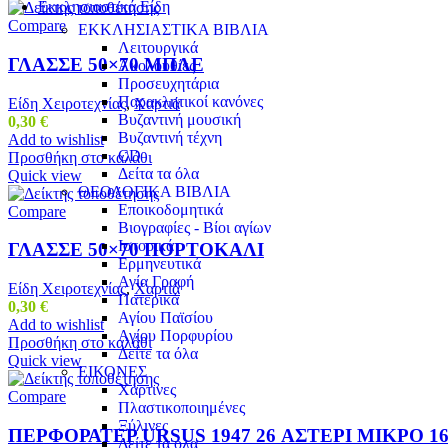
Εκκλησιαστικά Είδη
Compare
ΕΚΚΛΗΣΙΑΣΤΙΚΑ ΒΙΒΛΙΑ
Λειτουργικά
ΓΛΑΣΣΕ 50×70 ΜΠΛΕ
Ακολουθίες
Προσευχητάρια
Παρακλητικοί κανόνες
Είδη Χειροτεχνίας
,
Χαρτιά
Βυζαντινή μουσική
0,30
€
Βυζαντινή τέχνη
Add to wishlist
CD
Προσθήκη στο καλάθι
Δείτα τα όλα
Quick view
ΘΕΟΛΟΓΙΚΑ ΒΙΒΛΙΑ
Εποικοδομητικά
Compare
Βιογραφίες - Βίοι αγίων
Ιστορικά
ΓΛΑΣΣΕ 50×70 ΠΟΡΤΟΚΑΛΙ
Ερμηνευτικά
Αγία Γραφή
Είδη Χειροτεχνίας
,
Χαρτιά
Πατερικά
0,30
€
Αγίου Παϊσίου
Add to wishlist
Αγίου Πορφυρίου
Προσθήκη στο καλάθι
Δείτε τα όλα
Quick view
ΕΙΚΟΝΕΣ
Χάρτινες
Compare
Πλαστικοποιημένες
Ξύλινες
ΠΕΡΦΟΡΑΤΕΡ URSUS 1947 26 ΑΣΤΕΡΙ ΜΙΚΡΟ 1
Δείτε τα όλα