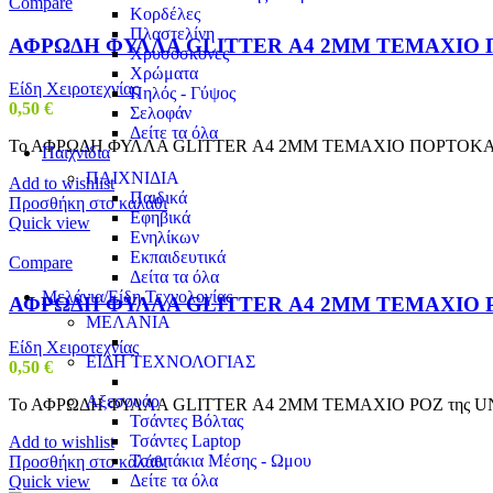
Compare
Κορδέλες
Πλαστελίνη
ΑΦΡΩΔΗ ΦΥΛΛΑ GLITTER Α4 2MM ΤΕΜΑΧΙΟ
Χρυσόσκονες
Χρώματα
Είδη Χειροτεχνίας
Πηλός - Γύψος
0,50
€
Σελοφάν
Δείτε τα όλα
Το ΑΦΡΩΔΗ ΦΥΛΛΑ GLITTER Α4 2MM ΤΕΜΑΧΙΟ ΠΟΡΤΟΚΑΛΙ της UNIP
Παιχνίδια
ΠΑΙΧΝΙΔΙΑ
Add to wishlist
Παιδικά
Προσθήκη στο καλάθι
Εφηβικά
Quick view
Ενηλίκων
Εκπαιδευτικά
Compare
Δείτα τα όλα
Μελάνια/Είδη Τεχνολογίας
ΑΦΡΩΔΗ ΦΥΛΛΑ GLITTER Α4 2MM ΤΕΜΑΧΙΟ 
ΜΕΛΑΝΙΑ
Είδη Χειροτεχνίας
ΕΙΔΗ ΤΕΧΝΟΛΟΓΙΑΣ
0,50
€
Αξεσουάρ
Το ΑΦΡΩΔΗ ΦΥΛΛΑ GLITTER Α4 2MM ΤΕΜΑΧΙΟ ΡΟΖ της UNIPAP είνα
Τσάντες Βόλτας
Τσάντες Laptop
Add to wishlist
Τσαντάκια Μέσης - Ωμου
Προσθήκη στο καλάθι
Δείτε τα όλα
Quick view