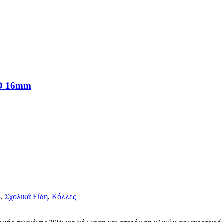
Ο 16mm
ρ
,
Σχολικά Είδη
,
Κόλλες