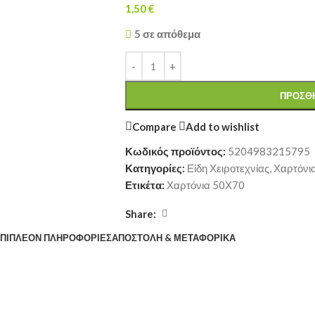
1,50
€
5 σε απόθεμα
ΠΡΟΣΘΉ
Compare
Add to wishlist
Κωδικός προϊόντος:
5204983215795
Κατηγορίες:
Είδη Χειροτεχνίας
,
Χαρτόνι
Ετικέτα:
Χαρτόνια 50Χ70
Share:
ΠΙΠΛΈΟΝ ΠΛΗΡΟΦΟΡΊΕΣ
ΑΠΟΣΤΟΛΉ & ΜΕΤΑΦΟΡΙΚΆ