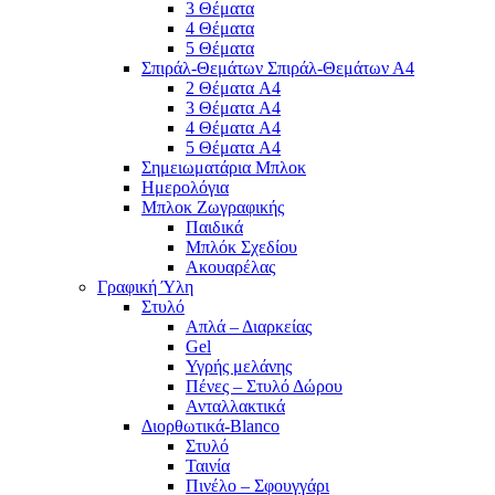
3 Θέματα
4 Θέματα
5 Θέματα
Σπιράλ-Θεμάτων Σπιράλ-Θεμάτων Α4
2 Θέματα A4
3 Θέματα A4
4 Θέματα A4
5 Θέματα A4
Σημειωματάρια Μπλοκ
Ημερολόγια
Μπλοκ Ζωγραφικής
Παιδικά
Μπλόκ Σχεδίου
Ακουαρέλας
Γραφική Ύλη
Στυλό
Απλά – Διαρκείας
Gel
Υγρής μελάνης
Πένες – Στυλό Δώρου
Ανταλλακτικά
Διορθωτικά-Blanco
Στυλό
Ταινία
Πινέλο – Σφουγγάρι