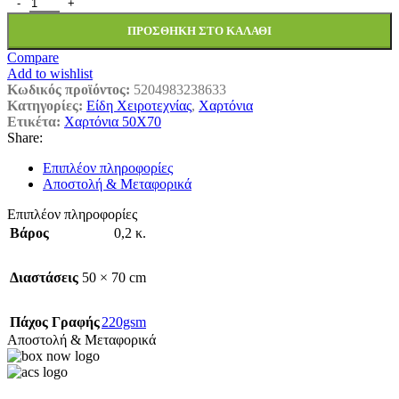
ΧΑΡΤΟΝΙ FΑΒΙ 50Χ70 ΠΑΣΧΑ ΡΑRΤΥ 1455115 ποσότητα
ΠΡΟΣΘΉΚΗ ΣΤΟ ΚΑΛΆΘΙ
Compare
Add to wishlist
Κωδικός προϊόντος:
5204983238633
Κατηγορίες:
Είδη Χειροτεχνίας
,
Χαρτόνια
Ετικέτα:
Χαρτόνια 50Χ70
Share:
Επιπλέον πληροφορίες
Αποστολή & Μεταφορικά
Επιπλέον πληροφορίες
Βάρος
0,2 κ.
Διαστάσεις
50 × 70 cm
Πάχος Γραφής
220gsm
Αποστολή & Μεταφορικά