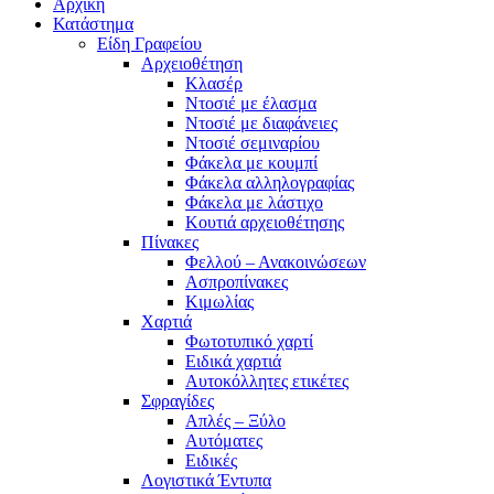
Αρχική
Κατάστημα
Είδη Γραφείου
Αρχειοθέτηση
Κλασέρ
Ντοσιέ με έλασμα
Ντοσιέ με διαφάνειες
Ντοσιέ σεμιναρίου
Φάκελα με κουμπί
Φάκελα αλληλογραφίας
Φάκελα με λάστιχο
Κουτιά αρχειοθέτησης
Πίνακες
Φελλού – Ανακοινώσεων
Ασπροπίνακες
Κιμωλίας
Χαρτιά
Φωτοτυπικό χαρτί
Ειδικά χαρτιά
Αυτοκόλλητες ετικέτες
Σφραγίδες
Απλές – Ξύλο
Αυτόματες
Ειδικές
Λογιστικά Έντυπα