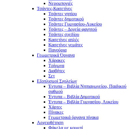
Νερομπογιές
Τσάντες-Κασετίνες
Τσάντες νηπίου
Τσάντες δημοτικού
Τσάντες Γυμνασίου-Λυκείου
Τσάντες – Δοχεία φαγητού
Τσάντες σχεδίου
Κασετίνες απλές
Κασετίνες γεμάτες
Παγούρια
Γεωμετρικά Όργανα
Χάρακες
Τρίγωνα
Διαβήτες
Σετ
Εξοπλισμοί Σχολείων
Έντυπα – Βιβλία Νηπιαγωγείου, Παιδικού
σαθμού
Έντυπα – Βιβλία Δημοτικού
Έντυπα – Βιβλία Γυμνασίου, Λυκείου
Χάρτες
Πίνακες
Γεωμετρικά όργανα πίνακα
Αρχειοθέτηση
Φάκελα με κουμπί