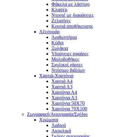
Φάκελα με λάστιχο
Κλασέρ
Ντοσιέ με διαφάνειες
Ζελατίνες
Κουτιά αποθήκευσης
Αξεσουάρ
Αριθμητήρια
Κύβοι
Ξυλάκια
Υδρόγειες σφαίρες
Μολυβοθήκες
Σχολικοί χάρτες
Ντύσιμο βιβλίων
Χαρτιά-Χαρτόνια
Χαρτιά Α4
Χαρτιά Α3
Χαρτόνια Α4
Χαρτόνια Α3
Χαρτόνια 50Χ70
Χαρτόνια 70Χ100
Ζωγραφική/Αγιογραφία/Σχέδιο
Χρώματα
Λαδιού
Ακρυλικά
Σκόνες αγιογραφίας