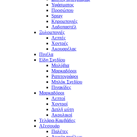
Υφάσματος
Προσώπου
Spray
Κηρομπογιές
Λαδοπαστέλ
Ξυλομπογιές
Λεπτές
Χοντρές
Ακουαρέλας
Πινέλα
Είδη Σχεδίου
Μολύβια
Μαρκαδόροι
Ραπιτογράφοι
Μπλόκ Σχεδίου
Πινακίδες
Μαρκαδόροι
Λεπτοί
Χοντροί
Διπλή μύτη
Ακρυλικοί
Τελάρα-Καμβάδες
Αξεσουάρ
Παλέτες
Δοχεία πινέλων