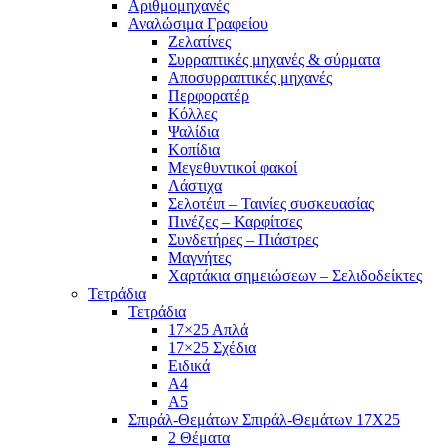
Αριθμομηχανές
Αναλώσιμα Γραφείου
Ζελατίνες
Συρραπτικές μηχανές & σύρματα
Αποσυρραπτικές μηχανές
Περφορατέρ
Κόλλες
Ψαλίδια
Κοπίδια
Μεγεθυντικοί φακοί
Λάστιχα
Σελοτέιπ – Ταινίες συσκευασίας
Πινέζες – Καρφίτσες
Συνδετήρες – Πιάστρες
Μαγνήτες
Χαρτάκια σημειώσεων – Σελιδοδείκτες
Τετράδια
Τετράδια
17×25 Απλά
17×25 Σχέδια
Ειδικά
Α4
Α5
Σπιράλ-Θεμάτων Σπιράλ-Θεμάτων 17Χ25
2 Θέματα