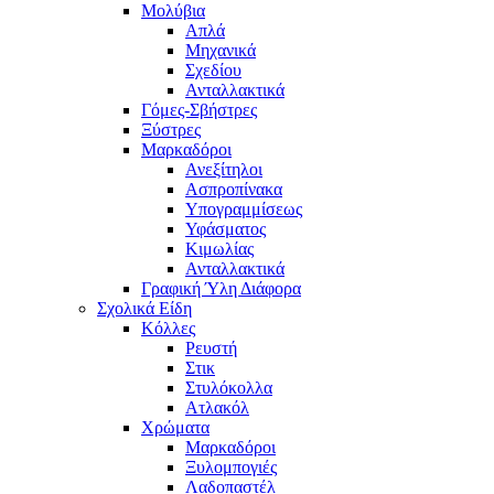
Μολύβια
Απλά
Μηχανικά
Σχεδίου
Ανταλλακτικά
Γόμες-Σβήστρες
Ξύστρες
Μαρκαδόροι
Ανεξίτηλοι
Ασπροπίνακα
Υπογραμμίσεως
Υφάσματος
Κιμωλίας
Ανταλλακτικά
Γραφική Ύλη Διάφορα
Σχολικά Είδη
Κόλλες
Ρευστή
Στικ
Στυλόκολλα
Ατλακόλ
Χρώματα
Μαρκαδόροι
Ξυλομπογιές
Λαδοπαστέλ