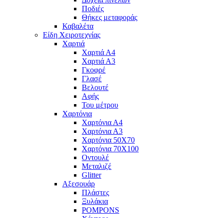
Ποδιές
Θήκες μεταφοράς
Καβαλέτα
Είδη Χειροτεχνίας
Χαρτιά
Χαρτιά Α4
Χαρτιά Α3
Γκοφρέ
Γλασέ
Βελουτέ
Αφής
Του μέτρου
Χαρτόνια
Χαρτόνια Α4
Χαρτόνια Α3
Χαρτόνια 50Χ70
Χαρτόνια 70Χ100
Οντουλέ
Μεταλιζέ
Glitter
Αξεσουάρ
Πλάστες
Ξυλάκια
POMPONS