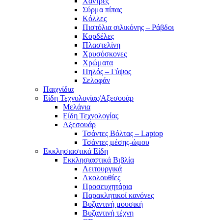
Χάντρες
Σύρμα πίπας
Κόλλες
Πιστόλια σιλικόνης – Ράβδοι
Κορδέλες
Πλαστελίνη
Χρυσόσκονες
Χρώματα
Πηλός – Γύψος
Σελοφάν
Παιχνίδια
Είδη Τεχνολογίας/Αξεσουάρ
Μελάνια
Είδη Τεχνολογίας
Αξεσουάρ
Τσάντες Βόλτας – Laptop
Τσάντες μέσης-ώμου
Εκκλησιαστικά Είδη
Εκκλησιαστικά Βιβλία
Λειτουργικά
Ακολουθίες
Προσευχητάρια
Παρακλητικοί κανόνες
Βυζαντινή μουσική
Βυζαντινή τέχνη