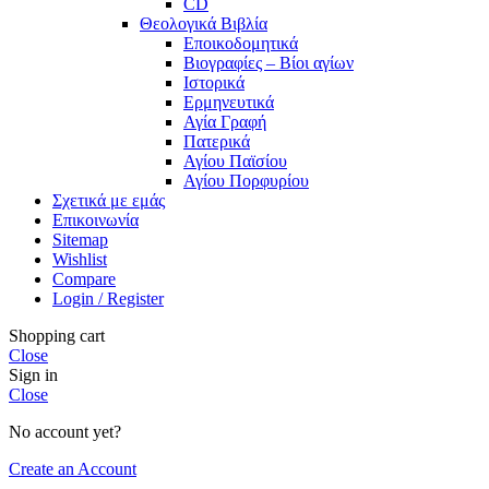
CD
Θεολογικά Βιβλία
Εποικοδομητικά
Βιογραφίες – Βίοι αγίων
Ιστορικά
Ερμηνευτικά
Αγία Γραφή
Πατερικά
Αγίου Παϊσίου
Αγίου Πορφυρίου
Σχετικά με εμάς
Επικοινωνία
Sitemap
Wishlist
Compare
Login / Register
Shopping cart
Close
Sign in
Close
No account yet?
Create an Account