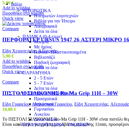
5,90
€
Βιβλία
Add to wishlist
ΗΠΕΙΡΩΤΙΚΑ
Προσθήκη στο καλάθι
Ηπειρωτών λογοτεχνών
Quick view
Βιβλία για την Ήπειρο
Λαογραφικά
Compare
Δείτα τα όλα
ΠΑΙΔΙΚΑ (0-4 ετων)
ΠΕΡΦΟΡΑΤΕΡ URSUS 1947 26 ΑΣΤΕΡΙ ΜΙΚΡΟ 1
Μπεμπέ
Με ήχους
Είδη Χειροτεχνίας
,
Αξεσουάρ
Πάνινα - Πλαστικοποιημένα
5,90
€
Βιβλιοπάζλ
Add to wishlist
Παιδική ζωγραφική
Προσθήκη στο καλάθι
Δείτα τα όλα
Quick view
ΠΑΡΑΜΥΘΙΑ
2 - 5 Ετών
Compare
5 - 7 Ετών
Δείτα τα όλα
ΠΙΣΤΟΛΙ ΣΙΛΙΚΟΝΗΣ Ro-Ma Grip 11H – 30W
ΣΧΟΛΙΚΑ ΒΟΗΘΗΜΑΤΑ
Προσχολικά
Δημοτικού
Είδη Γραφείου
,
Αναλώσιμα Γραφείου
,
Είδη Χειροτεχνίας
,
Αξεσουά
Γυμνασίου
10,00
€
Λυκείου
Το ΠΙΣΤΟΛΙ ΣΙΛΙΚΟΝΗΣ Ro-Ma Grip 11H - 30W είναι πιστόλι θερμή
Δείτα τα όλα
Είναι κατάλληλο για χρήση με ράβδους σιλικόνης 11mm, προσφέρον
ΕΓΚΥΚΛΟΠΑΙΔΙΚΑ - ΓΝΩΣΕΩΝ