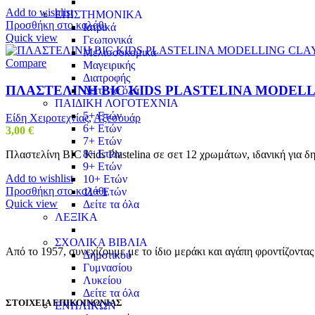
Add to wishlist
ΕΠΙΣΤΗΜΟΝΙΚΑ
Προσθήκη στο καλάθι
Ιατρικά
Quick view
Γεωπονικά
Μελισσοκομικά
Compare
Μαγειρικής
Διατροφής
ΠΛΑΣΤΕΛΙΝΗ BIC KIDS PLASTELINA MODELL
Δείτε τα όλα
ΠΑΙΔΙΚΗ ΛΟΓΟΤΕΧΝΙΑ
5+ Ετών
Είδη Χειροτεχνίας
,
Αξεσουάρ
6+ Ετών
3,00
€
7+ Ετών
8+ Ετών
Πλαστελίνη BIC Kids Plastelina σε σετ 12 χρωμάτων, ιδανική για δη
9+ Ετών
Add to wishlist
10+ Ετών
Προσθήκη στο καλάθι
11+ Ετών
Quick view
Δείτε τα όλα
ΛΕΞΙΚΑ
ΣΧΟΛΙΚΑ ΒΙΒΛΙΑ
Από το 1957, συνεχίζουμε με το ίδιο μεράκι και αγάπη φροντίζοντα
Δημοτικού
Γυμνασίου
Λυκείου
Δείτε τα όλα
ΣΤΟΙΧΕΙΑ ΕΠΙΚΟΙΝΩΝΙΑΣ
ΕΝΗΛΙΚΩΝ