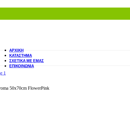
ΑΡΧΙΚΉ
ΚΑΤΆΣΤΗΜΑ
ΣΧΕΤΙΚΆ ΜΕ ΕΜΆΣ
ΕΠΙΚΟΙΝΩΝΊΑ
roma 50x70cm FlowerPink