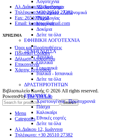
Λογοτεχνία
Αλ.Διάκου 12, Ιωάννινα
Μυθιστόρημα
Τηλέφωνο: +30 26510 27382
Μυστηρίου - Αστυνομικά
Fax: 2651078168
Ψυχολογίας
Email: konisioa@gmail.com
Ιστορικά
Δοκίμια
Δείτε τα όλα
ΧΡΗΣΙΜΑ
ΕΦΗΒΙΚΗ ΛΟΓΟΤΕΧΝΙΑ
Όροι και Προϋποθέσεις
ΞΕΝΟΓΛΩΣΣΑ
Πολιτική Cookies
Αγγλικά
Δήλωση Απορρήτου
Γαλλικά
Επικοινωνία
Γερμανικά
Χάρτης Ιστοτόπου
Ιταλικά - Ισπανικά
Δείτε τα όλα
ΔΡΑΣΤΗΡΙΟΤΗΤΩΝ
Βιβλιοπωλείο Κωνής © 2026 All rights reserved.
ΕΠΟΧΙΑΚΑ
Powered by
The TM Lab
Χριστουγέννα - Πρωτοχρονιά
Search
Πάσχα
Καλοκαίρι
Menu
Εθνικές εορτές
Categories
Δείτε τα όλα
Αλ.Διάκου 12, Ιωάννινα
Τηλέφωνο: +30 26510 27382