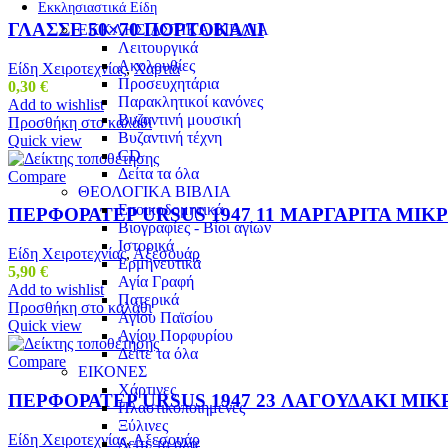
Εκκλησιαστικά Είδη
ΓΛΑΣΣΕ 50×70 ΠΟΡΤΟΚΑΛΙ
ΕΚΚΛΗΣΙΑΣΤΙΚΑ ΒΙΒΛΙΑ
Λειτουργικά
Ακολουθίες
Είδη Χειροτεχνίας
,
Χαρτιά
Προσευχητάρια
0,30
€
Παρακλητικοί κανόνες
Add to wishlist
Βυζαντινή μουσική
Προσθήκη στο καλάθι
Βυζαντινή τέχνη
Quick view
CD
Δείτα τα όλα
Compare
ΘΕΟΛΟΓΙΚΑ ΒΙΒΛΙΑ
Εποικοδομητικά
ΠΕΡΦΟΡΑΤΕΡ URSUS 1947 11 ΜΑΡΓΑΡΙΤΑ ΜΙΚ
Βιογραφίες - Βίοι αγίων
Ιστορικά
Είδη Χειροτεχνίας
,
Αξεσουάρ
Ερμηνευτικά
5,90
€
Αγία Γραφή
Add to wishlist
Πατερικά
Προσθήκη στο καλάθι
Αγίου Παϊσίου
Quick view
Αγίου Πορφυρίου
Δείτε τα όλα
Compare
ΕΙΚΟΝΕΣ
Χάρτινες
ΠΕΡΦΟΡΑΤΕΡ URSUS 1947 23 ΛΑΓΟΥΔΑΚΙ ΜΙΚ
Πλαστικοποιημένες
Ξύλινες
Είδη Χειροτεχνίας
,
Αξεσουάρ
Δείτε τα όλα