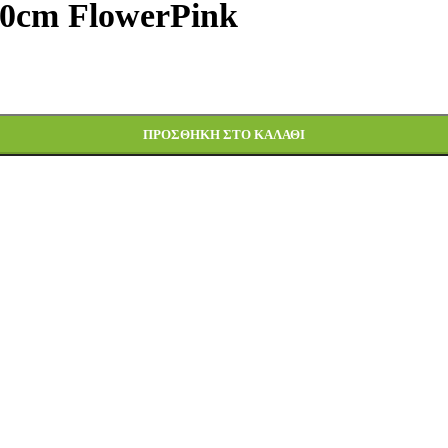
70cm FlowerPink
ΠΡΟΣΘΉΚΗ ΣΤΟ ΚΑΛΆΘΙ