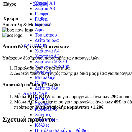
Χαρτιά Α4
Πάχος
220gsm
Χαρτιά Α3
Γκοφρέ
Χρώμα
Ροζ
Γλασέ
Βελουτέ
Αποστολή & Μεταφορικά
Αφής
Του μέτρου
Δείτα τα όλα
ΧΑΡΤΟΝΙΑ
Αποστολές εντός Ιωαννίνων
Χαρτόνια Α4
Χαρτόνια Α3
Υπάρχουν δύο τρόποι παραλαβής των παραγγελιών:
Χαρτόνια 50Χ70
Χαρτόνια 70Χ100
Παραλαβή από το κατάστημα.
Οντουλέ
Δωρεάν αποστολή εντός πόλης με δικά μας μέσα για παραγγε
Μεταλλιζέ
Glitter
Αποστολή υπόλοιπη Ελλάδα
Δείτε τα όλα
ΑΞΕΣΟΥΑΡ
Μέσω
BOX NOW
όπου για παραγγελίες άνω των
29€
οι αποσ
Πλάστες
Μέσω
ACS courier
όπου για παραγγελίες
άνω των 49€
τα έξ
Ξυλάκια
περίπτωση
αντικαταβολής κυμαίνεται +1,20€
POMPONS
Χάντρες
Σχετικά προϊόντα
Σύρμα πίπας
Κόλλες
Πιστόλια σιλικόνης - Ράβδοι