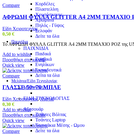
Κορδέλες
Compare
Πλαστελίνη
Χρυσόσκονες
ΑΦΡΩΔΗ ΦΥΛΛΑ GLITTER Α4 2MM ΤΕΜΑΧΙΟ 
Χρώματα
Πηλός - Γύψος
Είδη Χειροτεχνίας
Σελοφάν
0,50
€
Δείτε τα όλα
Παιχνίδια
Το ΑΦΡΩΔΗ ΦΥΛΛΑ GLITTER Α4 2MM ΤΕΜΑΧΙΟ ΡΟΖ της UNIPAP είνα
ΠΑΙΧΝΙΔΙΑ
Παιδικά
Add to wishlist
Εφηβικά
Προσθήκη στο καλάθι
Ενηλίκων
Quick view
Εκπαιδευτικά
Δείτα τα όλα
Compare
Μελάνια/Είδη Τεχνολογίας
ΓΛΑΣΣΕ 50×70 ΜΠΛΕ
ΜΕΛΑΝΙΑ
ΕΙΔΗ ΤΕΧΝΟΛΟΓΙΑΣ
Είδη Χειροτεχνίας
,
Χαρτιά
0,30
€
Αξεσουάρ
Add to wishlist
Τσάντες Βόλτας
Προσθήκη στο καλάθι
Τσάντες Laptop
Quick view
Τσαντάκια Μέσης - Ωμου
Δείτε τα όλα
Compare