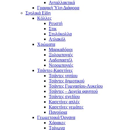
Ανταλλακτικά
Γραφική Ύλη Διάφορα
Σχολικά Είδη
Κόλλες
Ρευστή
Στικ
Στυλόκολλα
Ατλακόλ
Χρώματα
Μαρκαδόροι
Ξυλομπογιές
Λαδοπαστέλ
Νερομπογιές
Τσάντες-Κασετίνες
Τσάντες νηπίου
Τσάντες δημοτικού
Τσάντες Γυμνασίου-Λυκείου
Τσάντες – Δοχεία φαγητού
Τσάντες σχεδίου
Κασετίνες απλές
Κασετίνες γεμάτες
Παγούρια
Γεωμετρικά Όργανα
Χάρακες
Τρίγωνα