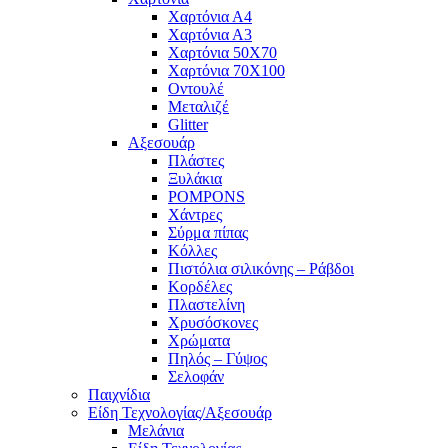
Χαρτόνια Α4
Χαρτόνια Α3
Χαρτόνια 50Χ70
Χαρτόνια 70Χ100
Οντουλέ
Μεταλιζέ
Glitter
Αξεσουάρ
Πλάστες
Ξυλάκια
POMPONS
Χάντρες
Σύρμα πίπας
Κόλλες
Πιστόλια σιλικόνης – Ράβδοι
Κορδέλες
Πλαστελίνη
Χρυσόσκονες
Χρώματα
Πηλός – Γύψος
Σελοφάν
Παιχνίδια
Είδη Τεχνολογίας/Αξεσουάρ
Μελάνια