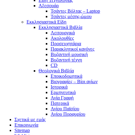
Είδη Τεχνολογίας
Αξεσουάρ
Τσάντες Βόλτας – Laptop
Τσάντες μέσης-ώμου
Εκκλησιαστικά Είδη
Εκκλησιαστικά Βιβλία
Λειτουργικά
Ακολουθίες
Προσευχητάρια
Παρακλητικοί κανόνες
Βυζαντινή μουσική
Βυζαντινή τέχνη
CD
Θεολογικά Βιβλία
Εποικοδομητικά
Βιογραφίες – Βίοι αγίων
Ιστορικά
Ερμηνευτικά
Αγία Γραφή
Πατερικά
Αγίου Παϊσίου
Αγίου Πορφυρίου
Σχετικά με εμάς
Επικοινωνία
Sitemap