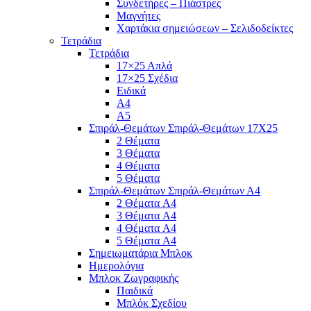
Συνδετήρες – Πιάστρες
Μαγνήτες
Χαρτάκια σημειώσεων – Σελιδοδείκτες
Τετράδια
Τετράδια
17×25 Απλά
17×25 Σχέδια
Ειδικά
Α4
Α5
Σπιράλ-Θεμάτων Σπιράλ-Θεμάτων 17Χ25
2 Θέματα
3 Θέματα
4 Θέματα
5 Θέματα
Σπιράλ-Θεμάτων Σπιράλ-Θεμάτων Α4
2 Θέματα A4
3 Θέματα A4
4 Θέματα A4
5 Θέματα A4
Σημειωματάρια Μπλοκ
Ημερολόγια
Μπλοκ Ζωγραφικής
Παιδικά
Μπλόκ Σχεδίου