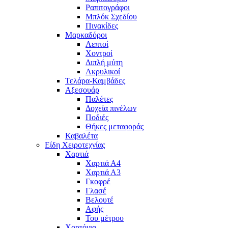
Ραπιτογράφοι
Μπλόκ Σχεδίου
Πινακίδες
Μαρκαδόροι
Λεπτοί
Χοντροί
Διπλή μύτη
Ακρυλικοί
Τελάρα-Καμβάδες
Αξεσουάρ
Παλέτες
Δοχεία πινέλων
Ποδιές
Θήκες μεταφοράς
Καβαλέτα
Είδη Χειροτεχνίας
Χαρτιά
Χαρτιά Α4
Χαρτιά Α3
Γκοφρέ
Γλασέ
Βελουτέ
Αφής
Του μέτρου
Χαρτόνια