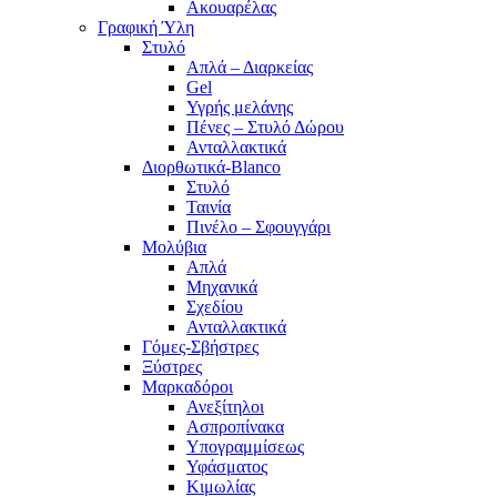
Ακουαρέλας
Γραφική Ύλη
Στυλό
Απλά – Διαρκείας
Gel
Υγρής μελάνης
Πένες – Στυλό Δώρου
Ανταλλακτικά
Διορθωτικά-Blanco
Στυλό
Ταινία
Πινέλο – Σφουγγάρι
Μολύβια
Απλά
Μηχανικά
Σχεδίου
Ανταλλακτικά
Γόμες-Σβήστρες
Ξύστρες
Μαρκαδόροι
Ανεξίτηλοι
Ασπροπίνακα
Υπογραμμίσεως
Υφάσματος
Κιμωλίας