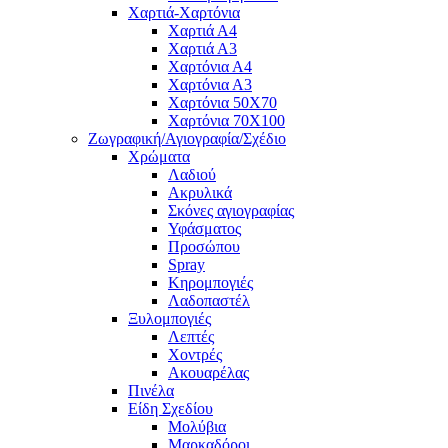
Χαρτιά-Χαρτόνια
Χαρτιά Α4
Χαρτιά Α3
Χαρτόνια Α4
Χαρτόνια Α3
Χαρτόνια 50Χ70
Χαρτόνια 70Χ100
Ζωγραφική/Αγιογραφία/Σχέδιο
Χρώματα
Λαδιού
Ακρυλικά
Σκόνες αγιογραφίας
Υφάσματος
Προσώπου
Spray
Κηρομπογιές
Λαδοπαστέλ
Ξυλομπογιές
Λεπτές
Χοντρές
Ακουαρέλας
Πινέλα
Είδη Σχεδίου
Μολύβια
Μαρκαδόροι