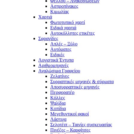
Φελλού – Ανακοινώσεων
Ασπροπίνακες
Κιμωλίας
Χαρτιά
Φωτοτυπικό χαρτί
Ειδικά χαρτιά
Αυτοκόλλητες ετικέτες
Σφραγίδες
Απλές – Ξύλο
Αυτόματες
Ειδικές
Λογιστικά Έντυπα
Αριθμομηχανές
Αναλώσιμα Γραφείου
Ζελατίνες
Συρραπτικές μηχανές & σύρματα
Αποσυρραπτικές μηχανές
Περφορατέρ
Κόλλες
Ψαλίδια
Κοπίδια
Μεγεθυντικοί φακοί
Λάστιχα
Σελοτέιπ – Ταινίες συσκευασίας
Πινέζες – Καρφίτσες