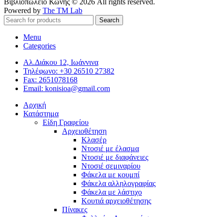
Βιβλιοπωλείο Κωνής © 2026 All rights reserved.
Powered by
The TM Lab
Search
Menu
Categories
Αλ.Διάκου 12, Ιωάννινα
Τηλέφωνο: +30 26510 27382
Fax: 2651078168
Email: konisioa@gmail.com
Αρχική
Κατάστημα
Είδη Γραφείου
Αρχειοθέτηση
Κλασέρ
Ντοσιέ με έλασμα
Ντοσιέ με διαφάνειες
Ντοσιέ σεμιναρίου
Φάκελα με κουμπί
Φάκελα αλληλογραφίας
Φάκελα με λάστιχο
Κουτιά αρχειοθέτησης
Πίνακες