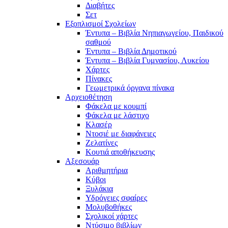
Διαβήτες
Σετ
Εξοπλισμοί Σχολείων
Έντυπα – Βιβλία Νηπιαγωγείου, Παιδικού
σαθμού
Έντυπα – Βιβλία Δημοτικού
Έντυπα – Βιβλία Γυμνασίου, Λυκείου
Χάρτες
Πίνακες
Γεωμετρικά όργανα πίνακα
Αρχειοθέτηση
Φάκελα με κουμπί
Φάκελα με λάστιχο
Κλασέρ
Ντοσιέ με διαφάνειες
Ζελατίνες
Κουτιά αποθήκευσης
Αξεσουάρ
Αριθμητήρια
Κύβοι
Ξυλάκια
Υδρόγειες σφαίρες
Μολυβοθήκες
Σχολικοί χάρτες
Ντύσιμο βιβλίων