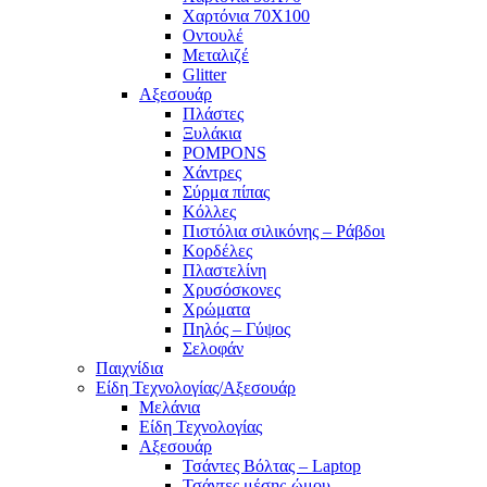
Χαρτόνια 70Χ100
Οντουλέ
Μεταλιζέ
Glitter
Αξεσουάρ
Πλάστες
Ξυλάκια
POMPONS
Χάντρες
Σύρμα πίπας
Κόλλες
Πιστόλια σιλικόνης – Ράβδοι
Κορδέλες
Πλαστελίνη
Χρυσόσκονες
Χρώματα
Πηλός – Γύψος
Σελοφάν
Παιχνίδια
Είδη Τεχνολογίας/Αξεσουάρ
Μελάνια
Είδη Τεχνολογίας
Αξεσουάρ
Τσάντες Βόλτας – Laptop
Τσάντες μέσης-ώμου