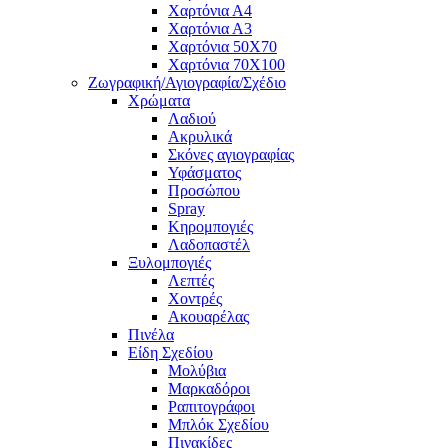
Χαρτόνια Α4
Χαρτόνια Α3
Χαρτόνια 50Χ70
Χαρτόνια 70Χ100
Ζωγραφική/Αγιογραφία/Σχέδιο
Χρώματα
Λαδιού
Ακρυλικά
Σκόνες αγιογραφίας
Υφάσματος
Προσώπου
Spray
Κηρομπογιές
Λαδοπαστέλ
Ξυλομπογιές
Λεπτές
Χοντρές
Ακουαρέλας
Πινέλα
Είδη Σχεδίου
Μολύβια
Μαρκαδόροι
Ραπιτογράφοι
Μπλόκ Σχεδίου
Πινακίδες