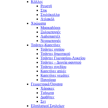
Κόλλες
Ρευστή
Στικ
Στυλόκολλα
Ατλακόλ
Χρώματα
Μαρκαδόροι
Ξυλομπογιές
Λαδοπαστέλ
Νερομπογιές
Τσάντες-Κασετίνες
Τσάντες νηπίου
Τσάντες δημοτικού
Τσάντες Γυμνασίου-Λυκείου
Τσάντες – Δοχεία φαγητού
Τσάντες σχεδίου
Κασετίνες απλές
Κασετίνες γεμάτες
Παγούρια
Γεωμετρικά Όργανα
Χάρακες
Τρίγωνα
Διαβήτες
Σετ
Εξοπλισμοί Σχολείων