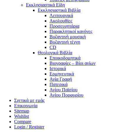
Εκκλησιαστικά Είδη
Εκκλησιαστικά Βιβλία
Λειτουργικά
Ακολουθίες
Προσευχητάρια
Παρακλητικοί κανόνες
Βυζαντινή μουσική
Βυζαντινή τέχνη
CD
Θεολογικά Βιβλία
Εποικοδομητικά
Βιογραφίες – Βίοι αγίων
Ιστορικά
Ερμηνευτικά
Αγία Γραφή
Πατερικά
Αγίου Παϊσίου
Αγίου Πορφυρίου
Σχετικά με εμάς
Επικοινωνία
Sitemap
Wishlist
Compare
Login / Register