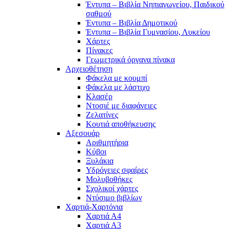
Έντυπα – Βιβλία Νηπιαγωγείου, Παιδικού
σαθμού
Έντυπα – Βιβλία Δημοτικού
Έντυπα – Βιβλία Γυμνασίου, Λυκείου
Χάρτες
Πίνακες
Γεωμετρικά όργανα πίνακα
Αρχειοθέτηση
Φάκελα με κουμπί
Φάκελα με λάστιχο
Κλασέρ
Ντοσιέ με διαφάνειες
Ζελατίνες
Κουτιά αποθήκευσης
Αξεσουάρ
Αριθμητήρια
Κύβοι
Ξυλάκια
Υδρόγειες σφαίρες
Μολυβοθήκες
Σχολικοί χάρτες
Ντύσιμο βιβλίων
Χαρτιά-Χαρτόνια
Χαρτιά Α4
Χαρτιά Α3