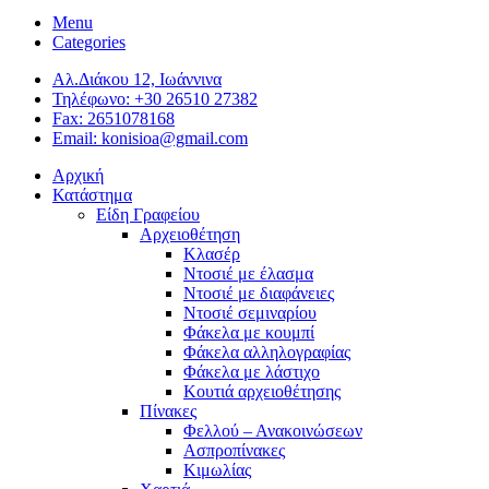
Menu
Categories
Αλ.Διάκου 12, Ιωάννινα
Τηλέφωνο: +30 26510 27382
Fax: 2651078168
Email: konisioa@gmail.com
Αρχική
Κατάστημα
Είδη Γραφείου
Αρχειοθέτηση
Κλασέρ
Ντοσιέ με έλασμα
Ντοσιέ με διαφάνειες
Ντοσιέ σεμιναρίου
Φάκελα με κουμπί
Φάκελα αλληλογραφίας
Φάκελα με λάστιχο
Κουτιά αρχειοθέτησης
Πίνακες
Φελλού – Ανακοινώσεων
Ασπροπίνακες
Κιμωλίας