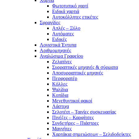
Χαρτιά
Φωτοτυπικό χαρτί
Ειδικά χαρτιά
Αυτοκόλλητες ετικέτες
Σφραγίδες
Απλές – Ξύλο
Αυτόματες
Ειδικές
Λογιστικά Έντυπα
Αριθμομηχανές
Αναλώσιμα Γραφείου
Ζελατίνες
Συρραπτικές μηχανές & σύρματα
Αποσυρραπτικές μηχανές
Περφορατέρ
Κόλλες
Ψαλίδια
Κοπίδια
Μεγεθυντικοί φακοί
Λάστιχα
Σελοτέιπ – Ταινίες συσκευασίας
Πινέζες – Καρφίτσες
Συνδετήρες – Πιάστρες
Μαγνήτες
Χαρτάκια σημειώσεων – Σελιδοδείκτες