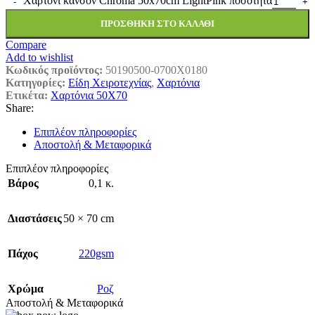
Χαρτόνι κάνσον Chroma 50x70cm LightPink ποσότητα
ΠΡΟΣΘΉΚΗ ΣΤΟ ΚΑΛΆΘΙ
Compare
Add to wishlist
Κωδικός προϊόντος:
50190500-0700X0180
Κατηγορίες:
Είδη Χειροτεχνίας
,
Χαρτόνια
Ετικέτα:
Χαρτόνια 50Χ70
Share:
Επιπλέον πληροφορίες
Αποστολή & Μεταφορικά
Επιπλέον πληροφορίες
Βάρος
0,1 κ.
Διαστάσεις
50 × 70 cm
Πάχος
220gsm
Χρώμα
Ροζ
Αποστολή & Μεταφορικά