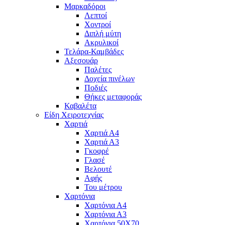
Μαρκαδόροι
Λεπτοί
Χοντροί
Διπλή μύτη
Ακρυλικοί
Τελάρα-Καμβάδες
Αξεσουάρ
Παλέτες
Δοχεία πινέλων
Ποδιές
Θήκες μεταφοράς
Καβαλέτα
Είδη Χειροτεχνίας
Χαρτιά
Χαρτιά Α4
Χαρτιά Α3
Γκοφρέ
Γλασέ
Βελουτέ
Αφής
Του μέτρου
Χαρτόνια
Χαρτόνια Α4
Χαρτόνια Α3
Χαρτόνια 50Χ70