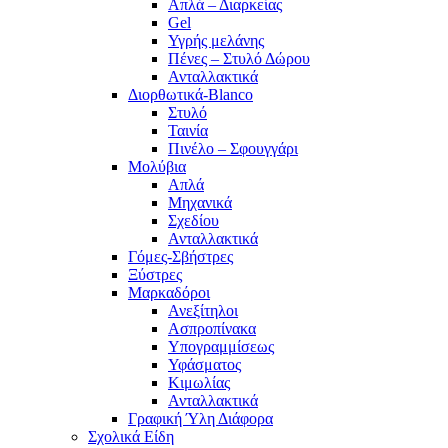
Απλά – Διαρκείας
Gel
Υγρής μελάνης
Πένες – Στυλό Δώρου
Ανταλλακτικά
Διορθωτικά-Blanco
Στυλό
Ταινία
Πινέλο – Σφουγγάρι
Μολύβια
Απλά
Μηχανικά
Σχεδίου
Ανταλλακτικά
Γόμες-Σβήστρες
Ξύστρες
Μαρκαδόροι
Ανεξίτηλοι
Ασπροπίνακα
Υπογραμμίσεως
Υφάσματος
Κιμωλίας
Ανταλλακτικά
Γραφική Ύλη Διάφορα
Σχολικά Είδη