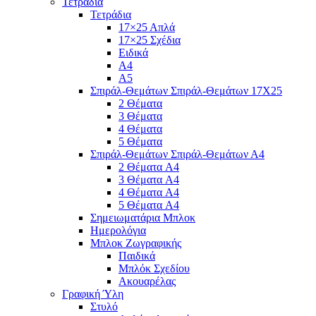
Τετράδια
Τετράδια
17×25 Απλά
17×25 Σχέδια
Ειδικά
Α4
Α5
Σπιράλ-Θεμάτων Σπιράλ-Θεμάτων 17Χ25
2 Θέματα
3 Θέματα
4 Θέματα
5 Θέματα
Σπιράλ-Θεμάτων Σπιράλ-Θεμάτων Α4
2 Θέματα A4
3 Θέματα A4
4 Θέματα A4
5 Θέματα A4
Σημειωματάρια Μπλοκ
Ημερολόγια
Μπλοκ Ζωγραφικής
Παιδικά
Μπλόκ Σχεδίου
Ακουαρέλας
Γραφική Ύλη
Στυλό