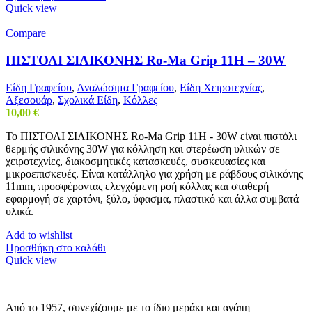
Quick view
Compare
ΠΙΣΤΟΛΙ ΣΙΛΙΚΟΝΗΣ Ro-Ma Grip 11H – 30W
Είδη Γραφείου
,
Αναλώσιμα Γραφείου
,
Είδη Χειροτεχνίας
,
Αξεσουάρ
,
Σχολικά Είδη
,
Κόλλες
10,00
€
Το ΠΙΣΤΟΛΙ ΣΙΛΙΚΟΝΗΣ Ro-Ma Grip 11H - 30W είναι πιστόλι
θερμής σιλικόνης 30W για κόλληση και στερέωση υλικών σε
χειροτεχνίες, διακοσμητικές κατασκευές, συσκευασίες και
μικροεπισκευές. Είναι κατάλληλο για χρήση με ράβδους σιλικόνης
11mm, προσφέροντας ελεγχόμενη ροή κόλλας και σταθερή
εφαρμογή σε χαρτόνι, ξύλο, ύφασμα, πλαστικό και άλλα συμβατά
υλικά.
Add to wishlist
Προσθήκη στο καλάθι
Quick view
Από το 1957, συνεχίζουμε με το ίδιο μεράκι και αγάπη