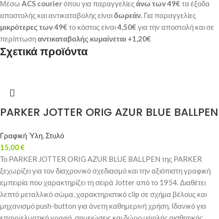
Μέσω
ACS courier
όπου για παραγγελίες
άνω των 49€
τα έξοδα
αποστολής και αντικαταβολής είναι
δωρεάν.
Για παραγγελίες
μικρότερες των 49€
το κόστος είναι
4,50€
για την αποστολή και σε
περίπτωση
αντικαταβολής κυμαίνεται +1,20€
Σχετικά προϊόντα
PARKER JOTTER ORIG AZUR BLUE BALLPEN
Γραφική Ύλη
,
Στυλό
15,00
€
Το PARKER JOTTER ORIG AZUR BLUE BALLPEN της PARKER
ξεχωρίζει για τον διαχρονικό σχεδιασμό και την αξιόπιστη γραφική
εμπειρία που χαρακτηρίζει τη σειρά Jotter από το 1954. Διαθέτει
λεπτό μεταλλικό σώμα, χαρακτηριστικό clip σε σχήμα βέλους και
μηχανισμό push-button για άνετη καθημερινή χρήση. Ιδανικό για
επαγγελματική γραφή, σημειώσεις και δώρο υψηλής αισθητικής.