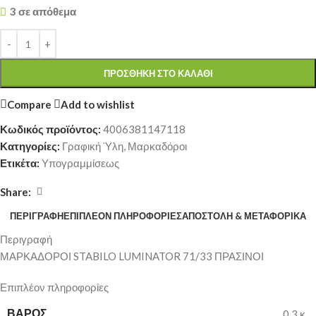
3 σε απόθεμα
ΠΡΟΣΘΉΚΗ ΣΤΟ ΚΑΛΆΘΙ
Compare
Add to wishlist
Κωδικός προϊόντος:
4006381147118
Κατηγορίες:
Γραφική Ύλη
,
Μαρκαδόροι
Ετικέτα:
Υπογραμμίσεως
Share:
ΠΕΡΙΓΡΑΦΉ
ΕΠΙΠΛΈΟΝ ΠΛΗΡΟΦΟΡΊΕΣ
ΑΠΟΣΤΟΛΉ & ΜΕΤΑΦΟΡΙΚΆ
Περιγραφή
ΜΑΡΚΑΔΟΡΟΙ STABILO LUMINATOR 71/33 ΠΡΑΣΙΝΟΙ
Επιπλέον πληροφορίες
ΒΆΡΟΣ
0,3 κ.