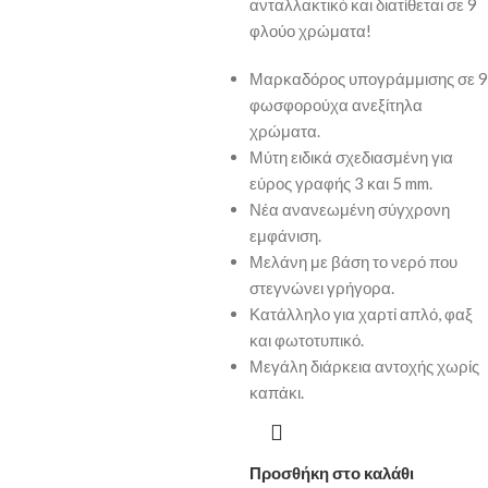
ανταλλακτικό και διατίθεται σε 9
φλούο χρώματα!
Μαρκαδόρος υπογράμμισης σε 9
φωσφορούχα ανεξίτηλα
χρώματα.
Μύτη ειδικά σχεδιασμένη για
εύρος γραφής 3 και 5 mm.
Νέα ανανεωμένη σύγχρονη
εμφάνιση.
Μελάνη με βάση το νερό που
στεγνώνει γρήγορα.
Κατάλληλο για χαρτί απλό, φαξ
και φωτοτυπικό.
Μεγάλη διάρκεια αντοχής χωρίς
καπάκι.
Προσθήκη στο καλάθι