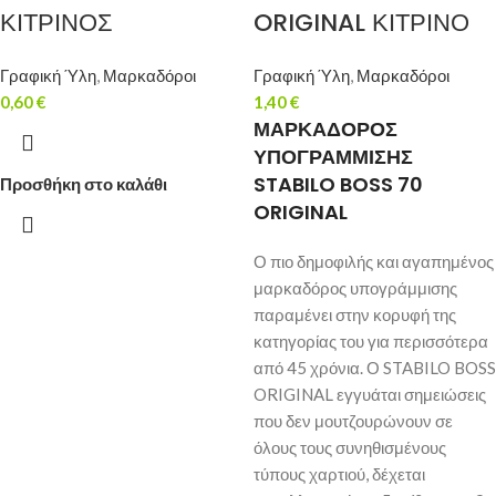
ΚΙΤΡΙΝΟΣ
ORIGINAL ΚΙΤΡΙΝΟ
Γραφική Ύλη
,
Μαρκαδόροι
Γραφική Ύλη
,
Μαρκαδόροι
0,60
€
1,40
€
ΜΑΡΚΑΔΟΡΟΣ
ΥΠΟΓΡΑΜΜΙΣΗΣ
STABILO BOSS 70
Προσθήκη στο καλάθι
ORIGINAL
Ο πιο δημοφιλής και αγαπημένος
μαρκαδόρος υπογράμμισης
παραμένει στην κορυφή της
κατηγορίας του για περισσότερα
από 45 χρόνια. Ο STABILO BOSS
ORIGINAL εγγυάται σημειώσεις
που δεν μουτζουρώνουν σε
όλους τους συνηθισμένους
τύπους χαρτιού, δέχεται