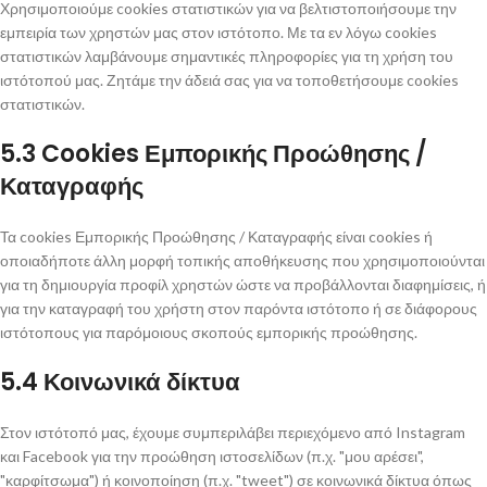
Χρησιμοποιούμε cookies στατιστικών για να βελτιστοποιήσουμε την
εμπειρία των χρηστών μας στον ιστότοπο. Με τα εν λόγω cookies
στατιστικών λαμβάνουμε σημαντικές πληροφορίες για τη χρήση του
ιστότοπού μας. Ζητάμε την άδειά σας για να τοποθετήσουμε cookies
στατιστικών.
5.3 Cookies Εμπορικής Προώθησης /
Καταγραφής
Τα cookies Εμπορικής Προώθησης / Καταγραφής είναι cookies ή
οποιαδήποτε άλλη μορφή τοπικής αποθήκευσης που χρησιμοποιούνται
για τη δημιουργία προφίλ χρηστών ώστε να προβάλλονται διαφημίσεις, ή
για την καταγραφή του χρήστη στον παρόντα ιστότοπο ή σε διάφορους
ιστότοπους για παρόμοιους σκοπούς εμπορικής προώθησης.
5.4 Κοινωνικά δίκτυα
Στον ιστότοπό μας, έχουμε συμπεριλάβει περιεχόμενο από Instagram
και Facebook για την προώθηση ιστοσελίδων (π.χ. "μου αρέσει",
"καρφίτσωμα") ή κοινοποίηση (π.χ. "tweet") σε κοινωνικά δίκτυα όπως