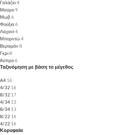
Γαλάζιο
4
Μαύρο
9
Μωβ
6
Φούξια
6
Λαχανί
4
Μπορντώ
4
Βεραμάν
8
Γκρι
8
Άσπρο
6
Ταξινόμηση με βάση το μέγεθος
Α4
16
4/32
16
8/32
17
4/34
13
8/34
13
8/22
16
4/22
16
Κορυφαία