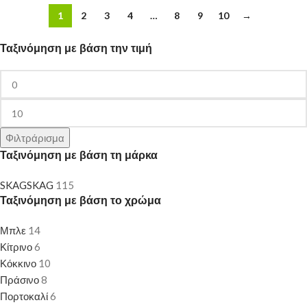
1
2
3
4
…
8
9
10
→
Ταξινόμηση με βάση την τιμή
Φιλτράρισμα
Ταξινόμηση με βάση τη μάρκα
SKAG
SKAG
115
Ταξινόμηση με βάση το χρώμα
Μπλε
14
Κίτρινο
6
Κόκκινο
10
Πράσινο
8
Πορτοκαλί
6