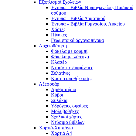
Εξοπλισμοί Σχολείων
Έντυπα – Βιβλία Νηπιαγωγείου, Παιδικού
σαθμού
Έντυπα – Βιβλία Δημοτικού
Έντυπα – Βιβλία Γυμνασίου, Λυκείου
Χάρτες
Πίνακες
Γεωμετρικά όργανα πίνακα
Αρχειοθέτηση
Φάκελα με κουμπί
Φάκελα με λάστιχο
Κλασέρ
Ντοσιέ με διαφάνειες
Ζελατίνες
Κουτιά αποθήκευσης
Αξεσουάρ
Αριθμητήρια
Κύβοι
Ξυλάκια
Υδρόγειες σφαίρες
Μολυβοθήκες
Σχολικοί χάρτες
Ντύσιμο βιβλίων
Χαρτιά-Χαρτόνια
Χαρτιά Α4