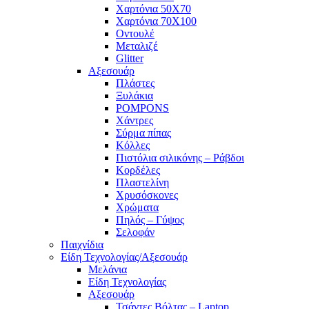
Χαρτόνια 50Χ70
Χαρτόνια 70Χ100
Οντουλέ
Μεταλιζέ
Glitter
Αξεσουάρ
Πλάστες
Ξυλάκια
POMPONS
Χάντρες
Σύρμα πίπας
Κόλλες
Πιστόλια σιλικόνης – Ράβδοι
Κορδέλες
Πλαστελίνη
Χρυσόσκονες
Χρώματα
Πηλός – Γύψος
Σελοφάν
Παιχνίδια
Είδη Τεχνολογίας/Αξεσουάρ
Μελάνια
Είδη Τεχνολογίας
Αξεσουάρ
Τσάντες Βόλτας – Laptop