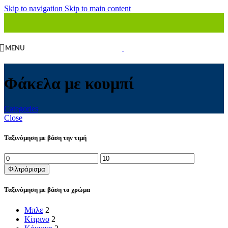
Skip to navigation
Skip to main content
MENU
Φάκελα με κουμπί
Categories
Close
Ταξινόμηση με βάση την τιμή
Ελάχιστη
Μέγιστη
τιμή
τιμή
Φιλτράρισμα
Ταξινόμηση με βάση το χρώμα
Μπλε
2
Κίτρινο
2