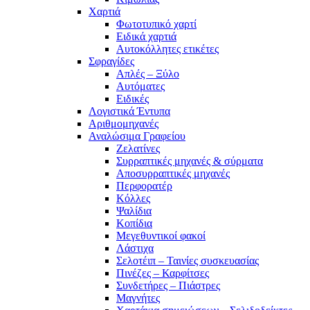
Χαρτιά
Φωτοτυπικό χαρτί
Ειδικά χαρτιά
Αυτοκόλλητες ετικέτες
Σφραγίδες
Απλές – Ξύλο
Αυτόματες
Ειδικές
Λογιστικά Έντυπα
Αριθμομηχανές
Αναλώσιμα Γραφείου
Ζελατίνες
Συρραπτικές μηχανές & σύρματα
Αποσυρραπτικές μηχανές
Περφορατέρ
Κόλλες
Ψαλίδια
Κοπίδια
Μεγεθυντικοί φακοί
Λάστιχα
Σελοτέιπ – Ταινίες συσκευασίας
Πινέζες – Καρφίτσες
Συνδετήρες – Πιάστρες
Μαγνήτες