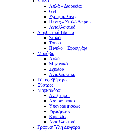
Στυλό
Απλά – Διαρκείας
Gel
Υγρής μελάνης
Πένες – Στυλό Δώρου
Ανταλλακτικά
Διορθωτικά-Blanco
Στυλό
Ταινία
Πινέλο – Σφουγγάρι
Μολύβια
Απλά
Μηχανικά
Σχεδίου
Ανταλλακτικά
Γόμες-Σβήστρες
Ξύστρες
Μαρκαδόροι
Ανεξίτηλοι
Ασπροπίνακα
Υπογραμμίσεως
Υφάσματος
Κιμωλίας
Ανταλλακτικά
Γραφική Ύλη Διάφορα