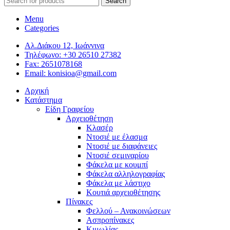
Search
Menu
Categories
Αλ.Διάκου 12, Ιωάννινα
Τηλέφωνο: +30 26510 27382
Fax: 2651078168
Email: konisioa@gmail.com
Αρχική
Κατάστημα
Είδη Γραφείου
Αρχειοθέτηση
Κλασέρ
Ντοσιέ με έλασμα
Ντοσιέ με διαφάνειες
Ντοσιέ σεμιναρίου
Φάκελα με κουμπί
Φάκελα αλληλογραφίας
Φάκελα με λάστιχο
Κουτιά αρχειοθέτησης
Πίνακες
Φελλού – Ανακοινώσεων
Ασπροπίνακες
Κιμωλίας