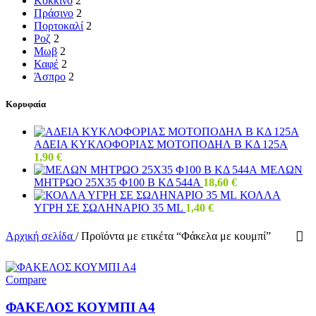
Κόκκινο
2
Πράσινο
2
Πορτοκαλί
2
Ροζ
2
Μωβ
2
Καφέ
2
Άσπρο
2
Κορυφαία
ΑΔΕΙΑ ΚΥΚΛΟΦΟΡΙΑΣ ΜΟΤΟΠΟΔΗΛ Β ΚΔ 125Α
1,90
€
ΜΕΛΩΝ
ΜΗΤΡΩΟ 25Χ35 Φ100 Β ΚΔ 544Α
18,60
€
ΚΟΛΛΑ
ΥΓΡΗ ΣΕ ΣΩΛΗΝΑΡΙΟ 35 ML
1,40
€
Αρχική σελίδα
/
Προϊόντα με ετικέτα “Φάκελα με κουμπί”
Compare
ΦΑΚΕΛΟΣ ΚΟΥΜΠΙ Α4