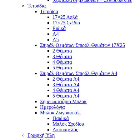
Χαρτάκια σημειώσεων – Σελιδοδείκτες
Τετράδια
Τετράδια
17×25 Απλά
17×25 Σχέδια
Ειδικά
Α4
Α5
Σπιράλ-Θεμάτων Σπιράλ-Θεμάτων 17Χ25
2 Θέματα
3 Θέματα
4 Θέματα
5 Θέματα
Σπιράλ-Θεμάτων Σπιράλ-Θεμάτων Α4
2 Θέματα A4
3 Θέματα A4
4 Θέματα A4
5 Θέματα A4
Σημειωματάρια Μπλοκ
Ημερολόγια
Μπλοκ Ζωγραφικής
Παιδικά
Μπλόκ Σχεδίου
Ακουαρέλας
Γραφική Ύλη