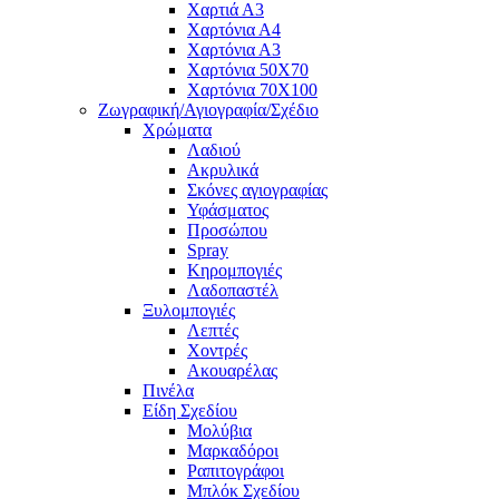
Χαρτιά Α3
Χαρτόνια Α4
Χαρτόνια Α3
Χαρτόνια 50Χ70
Χαρτόνια 70Χ100
Ζωγραφική/Αγιογραφία/Σχέδιο
Χρώματα
Λαδιού
Ακρυλικά
Σκόνες αγιογραφίας
Υφάσματος
Προσώπου
Spray
Κηρομπογιές
Λαδοπαστέλ
Ξυλομπογιές
Λεπτές
Χοντρές
Ακουαρέλας
Πινέλα
Είδη Σχεδίου
Μολύβια
Μαρκαδόροι
Ραπιτογράφοι
Μπλόκ Σχεδίου