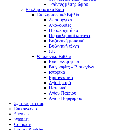
Τσάντες μέσης-ώμου
Εκκλησιαστικά Είδη
Εκκλησιαστικά Βιβλία
Λειτουργικά
Ακολουθίες
Προσευχητάρια
Παρακλητικοί κανόνες
Βυζαντινή μουσική
Βυζαντινή τέχνη
CD
Θεολογικά Βιβλία
Εποικοδομητικά
Βιογραφίες – Βίοι αγίων
Ιστορικά
Ερμηνευτικά
Αγία Γραφή
Πατερικά
Αγίου Παϊσίου
Αγίου Πορφυρίου
Σχετικά με εμάς
Επικοινωνία
Sitemap
Wishlist
Compare
Login / Register