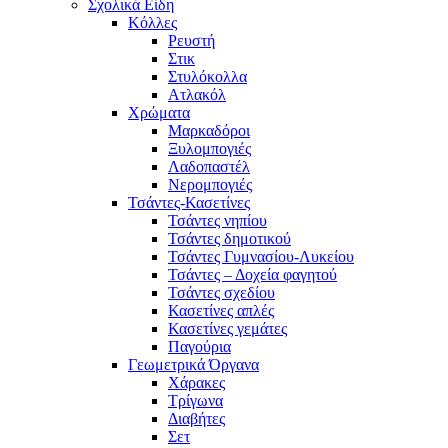
Σχολικά Είδη
Κόλλες
Ρευστή
Στικ
Στυλόκολλα
Ατλακόλ
Χρώματα
Μαρκαδόροι
Ξυλομπογιές
Λαδοπαστέλ
Νερομπογιές
Τσάντες-Κασετίνες
Τσάντες νηπίου
Τσάντες δημοτικού
Τσάντες Γυμνασίου-Λυκείου
Τσάντες – Δοχεία φαγητού
Τσάντες σχεδίου
Κασετίνες απλές
Κασετίνες γεμάτες
Παγούρια
Γεωμετρικά Όργανα
Χάρακες
Τρίγωνα
Διαβήτες
Σετ