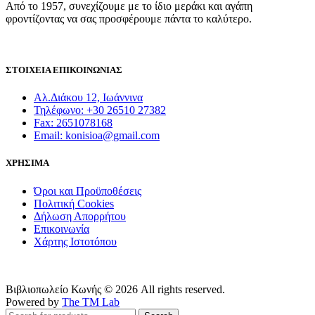
Από το 1957, συνεχίζουμε με το ίδιο μεράκι και αγάπη
πολλαπλές
φροντίζοντας να σας προσφέρουμε πάντα το καλύτερο.
παραλλαγές.
Οι
επιλογές
μπορούν
να
ΣΤΟΙΧΕΙΑ ΕΠΙΚΟΙΝΩΝΙΑΣ
επιλεγούν
στη
Αλ.Διάκου 12, Ιωάννινα
σελίδα
Τηλέφωνο: +30 26510 27382
του
Fax: 2651078168
προϊόντος
Email: konisioa@gmail.com
ΧΡΗΣΙΜΑ
Όροι και Προϋποθέσεις
Πολιτική Cookies
Δήλωση Απορρήτου
Επικοινωνία
Χάρτης Ιστοτόπου
Βιβλιοπωλείο Κωνής © 2026 All rights reserved.
Powered by
The TM Lab