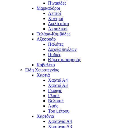
Πινακίδες
Μαρκαδόροι
Λεπτοί
Χοντροί
Διπλή μύτη
Ακρυλικοί
Τελάρα-Καμβάδες
Αξεσουάρ
Παλέτες
Δοχεία πινέλων
Ποδιές
Θήκες μεταφοράς
Καβαλέτα
Είδη Χειροτεχνίας
Χαρτιά
Χαρτιά Α4
Χαρτιά Α3
Γκοφρέ
Γλασέ
Βελουτέ
Αφής
Του μέτρου
Χαρτόνια
Χαρτόνια Α4
Χαρτόνια Α3