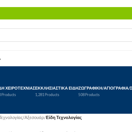
Α
ΔΗ ΧΕΙΡΟΤΕΧΝΊΑΣ
ΕΚΚΛΗΣΙΑΣΤΙΚΆ ΕΊΔΗ
ΖΩΓΡΑΦΙΚΉ/ΑΓΙΟΓΡΑΦΊΑ/
 Products
1,281 Products
508 Products
 Τεχνολογίας/Αξεσουάρ
/
Είδη Τεχνολογίας