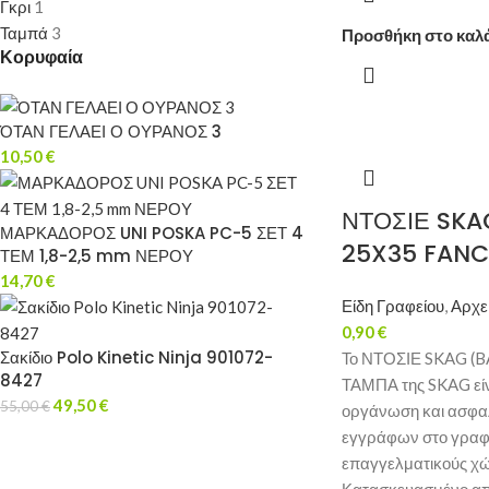
Γκρι
1
Ταμπά
3
Προσθήκη στο καλ
Κορυφαία
ΌΤΑΝ ΓΕΛΑΕΙ Ο ΟΥΡΑΝΟΣ 3
10,50
€
ΝΤΟΣΙΕ SKA
ΜΑΡΚΑΔΟΡΟΣ UNI POSKA PC-5 ΣΕΤ 4
25X35 FANC
ΤΕΜ 1,8-2,5 mm ΝΕΡΟΥ
14,70
€
Είδη Γραφείου
,
Αρχε
0,90
€
Σακίδιο Polo Kinetic Ninja 901072-
Το ΝΤΟΣΙΕ SKAG (B
8427
ΤΑΜΠΑ της SKAG είν
49,50
€
55,00
€
οργάνωση και ασφα
εγγράφων στο γραφεί
επαγγελματικούς χ