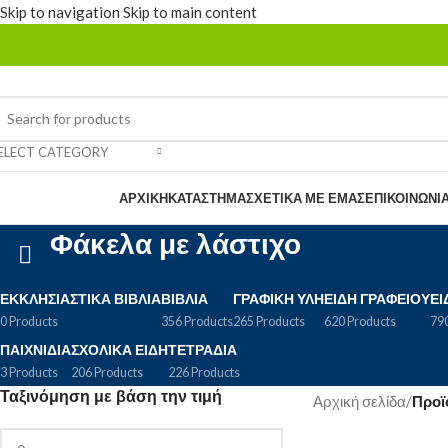
Skip to navigation
Skip to main content
ELECT CATEGORY
rowse Categories
ΑΡΧΙΚΉ
ΚΑΤΆΣΤΗΜΑ
ΣΧΕΤΙΚΆ ΜΕ ΕΜΆΣ
ΕΠΙΚΟΙΝΩΝΊ
Φάκελα με λάστιχο
ΕΚΚΛΗΣΙΑΣΤΙΚΆ ΒΙΒΛΊΑ
ΒΙΒΛΊΑ
ΓΡΑΦΙΚΉ ΎΛΗ
ΕΊΔΗ ΓΡΑΦΕΊΟΥ
ΕΊ
0 Products
356 Products
265 Products
620 Products
790
ΠΑΙΧΝΊΔΙΑ
ΣΧΟΛΙΚΆ ΕΊΔΗ
ΤΕΤΡΆΔΙΑ
3 Products
206 Products
226 Products
Ταξινόμηση με βάση την τιμή
Αρχική σελίδα
/
Προϊ