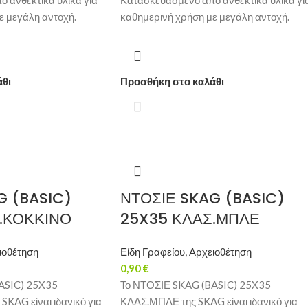
 ανθεκτικά υλικά για
Κατασκευασμένο από ανθεκτικά υλικά γι
ε μεγάλη αντοχή.
καθημερινή χρήση με μεγάλη αντοχή.
άθι
Προσθήκη στο καλάθι
G (BASIC)
ΝΤΟΣΙΕ SKAG (BASIC)
.ΚΟΚΚΙΝΟ
25X35 ΚΛΑΣ.ΜΠΛΕ
ιοθέτηση
Είδη Γραφείου
,
Αρχειοθέτηση
0,90
€
ASIC) 25X35
Το ΝΤΟΣΙΕ SKAG (BASIC) 25X35
KAG είναι ιδανικό για
ΚΛΑΣ.ΜΠΛΕ της SKAG είναι ιδανικό για