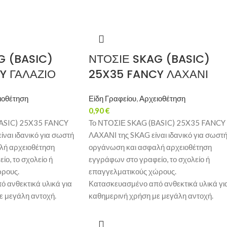
G (BASIC)
ΝΤΟΣΙΕ SKAG (BASIC)
Y ΓΑΛΑΖΙΟ
25X35 FANCY ΛΑΧΑΝΙ
ιοθέτηση
Είδη Γραφείου
,
Αρχειοθέτηση
0,90
€
ASIC) 25X35 FANCY
Το ΝΤΟΣΙΕ SKAG (BASIC) 25X35 FANCY
ναι ιδανικό για σωστή
ΛΑΧΑΝΙ της SKAG είναι ιδανικό για σωστ
λή αρχειοθέτηση
οργάνωση και ασφαλή αρχειοθέτηση
ο, το σχολείο ή
εγγράφων στο γραφείο, το σχολείο ή
ώρους.
επαγγελματικούς χώρους.
 ανθεκτικά υλικά για
Κατασκευασμένο από ανθεκτικά υλικά γι
ε μεγάλη αντοχή.
καθημερινή χρήση με μεγάλη αντοχή.