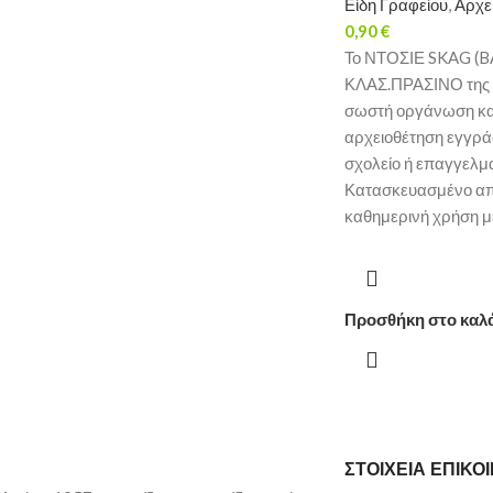
Είδη Γραφείου
,
Αρχε
0,90
€
Το ΝΤΟΣΙΕ SKAG (B
ΚΛΑΣ.ΠΡΑΣΙΝΟ της S
σωστή οργάνωση κα
αρχειοθέτηση εγγρά
σχολείο ή επαγγελμ
Κατασκευασμένο από
καθημερινή χρήση μ
Προσθήκη στο καλ
ΣΤΟΙΧΕΙΑ ΕΠΙΚΟ