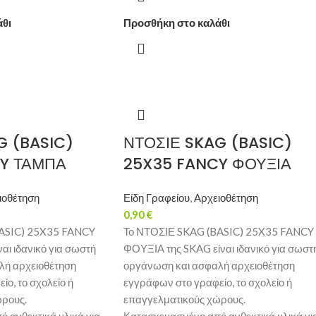
άθι
Προσθήκη στο καλάθι
G (BASIC)
ΝΤΟΣΙΕ SKAG (BASIC)
Y ΤΑΜΠΑ
25X35 FANCY ΦΟΥΞΙΑ
ιοθέτηση
Είδη Γραφείου
,
Αρχειοθέτηση
0,90
€
ASIC) 25X35 FANCY
Το ΝΤΟΣΙΕ SKAG (BASIC) 25X35 FANCY
αι ιδανικό για σωστή
ΦΟΥΞΙΑ της SKAG είναι ιδανικό για σωστ
λή αρχειοθέτηση
οργάνωση και ασφαλή αρχειοθέτηση
ο, το σχολείο ή
εγγράφων στο γραφείο, το σχολείο ή
ώρους.
επαγγελματικούς χώρους.