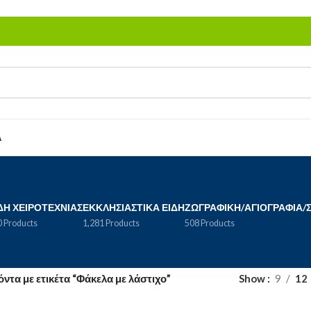
Α
ΔΗ ΧΕΙΡΟΤΕΧΝΊΑΣ
ΕΚΚΛΗΣΙΑΣΤΙΚΆ ΕΊΔΗ
ΖΩΓΡΑΦΙΚΉ/ΑΓΙΟΓΡΑΦΊΑ/
 Products
1,281 Products
508 Products
όντα με ετικέτα “Φάκελα με λάστιχο”
Show
9
12