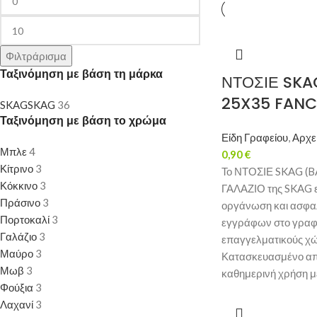
Φιλτράρισμα
Ταξινόμηση με βάση τη μάρκα
ΝΤΟΣΙΕ SKA
25X35 FANC
SKAG
SKAG
36
Ταξινόμηση με βάση το χρώμα
Είδη Γραφείου
,
Αρχε
Μπλε
4
0,90
€
Κίτρινο
3
Το ΝΤΟΣΙΕ SKAG (B
Κόκκινο
3
ΓΑΛΑΖΙΟ της SKAG εί
Πράσινο
3
οργάνωση και ασφα
Πορτοκαλί
3
εγγράφων στο γραφεί
Γαλάζιο
3
επαγγελματικούς χ
Μαύρο
3
Κατασκευασμένο από
Μωβ
3
καθημερινή χρήση μ
Φούξια
3
Λαχανί
3