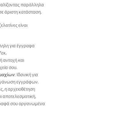
φαλίζοντας παράλληλα
σε άριστη κατάσταση.
ζελατίνες είναι
ληλη για έγγραφα
εκ.
ή αντοχή και
χεία σου.
εμαχίων
: Ιδανική για
οργάνωση εγγράφων.
ες, η αρχειοθέτηση
αι αποτελεσματική,
γραφά σου οργανωμένα