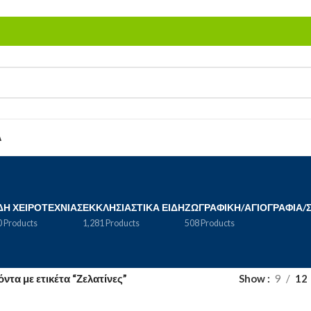
Α
ΔΗ ΧΕΙΡΟΤΕΧΝΊΑΣ
ΕΚΚΛΗΣΙΑΣΤΙΚΆ ΕΊΔΗ
ΖΩΓΡΑΦΙΚΉ/ΑΓΙΟΓΡΑΦΊΑ/
 Products
1,281 Products
508 Products
ντα με ετικέτα “Ζελατίνες”
Show
9
12