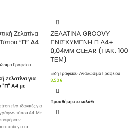
ική Ζελατίνα
ΖΕΛΑΤΙΝΑ GRΟΟVΥ
Τύπου “Π” A4
ΕΝΙΣΧΥΜΕΝΗ Π Α4+
0,04ΜΜ CLΕΑR (ΠΑΚ. 100
ΤΕΜ)
ώσιμα Γραφείου
Είδη Γραφείου
,
Αναλώσιμα Γραφείου
ή Ζελατίνα για
3,50
€
 "Π" A4 με
Προσθήκη στο καλάθι
tron είναι ιδανικές για
γγράφων τύπου A4. Με
προσφέρουν
ροστασία για τα