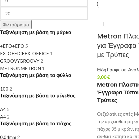
Φιλτράρισμα
Ταξινόμηση με βάση τη μάρκα
Metron Πλαστ
για Έγγραφα 
+EFO
+EFO
5
με Τρύπες
EX-OFFICE
EX-OFFICE
1
GROOVY
GROOVY
2
METRON
METRON
1
Είδη Γραφείου
,
Αναλ
Ταξινόμηση με βάση τα φύλλα
3,00
€
Metron Πλαστικ
100
2
Έγγραφα Τύπου
Ταξινόμηση με βάση το μέγεθος
Τρύπες
A4
5
Οι ζελατίνες οπές Me
Α4
2
την αρχειοθέτηση ε
Ταξινόμηση με βάση το πάχος
πάχος 35 μικρών, 
ανθεκτικότητα και π
0,04mm
2