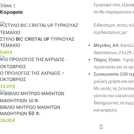
έγγραφά σου, εξασ
35mic
1
Κορυφαία
ότι θα παραμείνουν 
Ειδικότερα, αυτές οι 
σχεδιασμένες με:
ΣΤΥΛΟ BIC CRISTAL UP ΤΥΡΚΟΥΑΖ
ΤΕΜΑΧΙΟ
Μέγεθος A4
: Κατάλ
0,40
€
διαστάσεων 21x29.7
Πάχος 35mic
: Υψηλ
προστασία για τα αρ
Ο ΠΡΟΛΟΓΟΣ ΤΗΣ ΑΧΡΙΔΟΣ -
Συσκευασία 100 τ
ΟΚΤΩΒΡΙΟΣ
μαζική χρήση και 
14,20
€
Με αυτές τις ζελατίν
γίνεται πιο εύκολη κ
διατηρώντας τα έγ
ΒΙΒΛΙΟ ΜΗΤΡΩΟ ΜΑΘΗΤΩΝ
και ασφαλή.
ΜΑΘΗΤΡΙΩΝ 50 Φ.
38,00
€