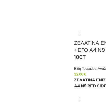
ΖΕΛΑΤΙΝΑ 
+ΕFΟ Α4 Ν9
100Τ
Είδη Γραφείου
,
Αναλ
12,00
€
ΖΕΛΑΤΙΝΑ ΕΝΙ
Α4 Ν9 RΕD SΙDΕ