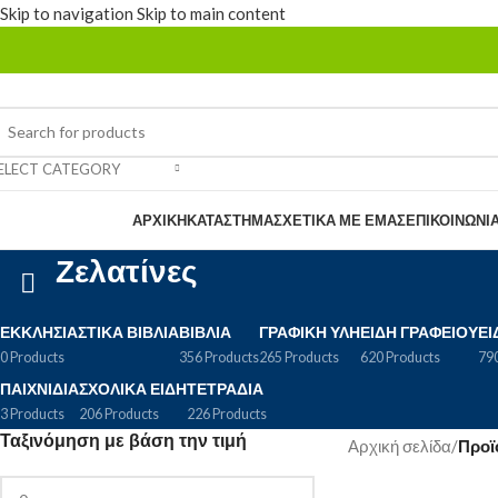
Skip to navigation
Skip to main content
ELECT CATEGORY
rowse Categories
ΑΡΧΙΚΉ
ΚΑΤΆΣΤΗΜΑ
ΣΧΕΤΙΚΆ ΜΕ ΕΜΆΣ
ΕΠΙΚΟΙΝΩΝΊ
Ζελατίνες
ΕΚΚΛΗΣΙΑΣΤΙΚΆ ΒΙΒΛΊΑ
ΒΙΒΛΊΑ
ΓΡΑΦΙΚΉ ΎΛΗ
ΕΊΔΗ ΓΡΑΦΕΊΟΥ
ΕΊ
0 Products
356 Products
265 Products
620 Products
790
ΠΑΙΧΝΊΔΙΑ
ΣΧΟΛΙΚΆ ΕΊΔΗ
ΤΕΤΡΆΔΙΑ
3 Products
206 Products
226 Products
Ταξινόμηση με βάση την τιμή
Αρχική σελίδα
/
Προϊό