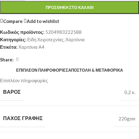
ΠΡΟΣΘΉΚΗ ΣΤΟ ΚΑΛΆΘΙ
Compare
Add to wishlist
Κωδικός προϊόντος:
5204983222588
Κατηγορίες:
Είδη Χειροτεχνίας
,
Χαρτόνια
Ετικέτα:
Χαρτόνια Α4
Share:
ΕΠΙΠΛΈΟΝ ΠΛΗΡΟΦΟΡΊΕΣ
ΑΠΟΣΤΟΛΉ & ΜΕΤΑΦΟΡΙΚΆ
Επιπλέον πληροφορίες
ΒΆΡΟΣ
0,2 κ.
ΠΆΧΟΣ ΓΡΑΦΉΣ
220gsm