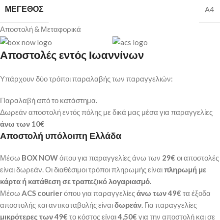
ΜΈΓΕΘΟΣ
A4
Αποστολή & Μεταφορικά
Αποστολές εντός Ιωαννίνων
Υπάρχουν δύο τρόποι παραλαβής των παραγγελιών:
Παραλαβή από το κατάστημα.
Δωρεάν αποστολή εντός πόλης με δικά μας μέσα για παραγγελίες
άνω των
10€
Αποστολή υπόλοιπη Ελλάδα
Μέσω
BOX NOW
όπου για παραγγελίες άνω των
29€
οι αποστολές
είναι δωρεάν. Οι διαθέσιμοι τρόποι πληρωμής είναι
πληρωμή με
κάρτα ή κατάθεση σε τραπεζικό λογαριασμό.
Μέσω
ACS courier
όπου για παραγγελίες
άνω των 49€
τα έξοδα
αποστολής και αντικαταβολής είναι
δωρεάν.
Για παραγγελίες
μικρότερες των 49€
το κόστος είναι
4,50€
για την αποστολή και σε